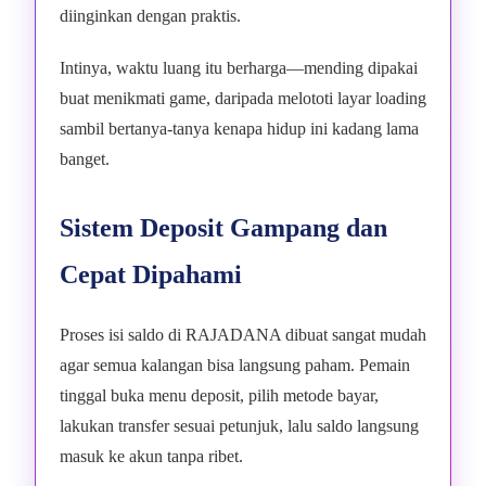
diinginkan dengan praktis.
Intinya, waktu luang itu berharga—mending dipakai
buat menikmati game, daripada melototi layar loading
sambil bertanya-tanya kenapa hidup ini kadang lama
banget.
Sistem Deposit Gampang dan
Cepat Dipahami
Proses isi saldo di RAJADANA dibuat sangat mudah
agar semua kalangan bisa langsung paham. Pemain
tinggal buka menu deposit, pilih metode bayar,
lakukan transfer sesuai petunjuk, lalu saldo langsung
masuk ke akun tanpa ribet.