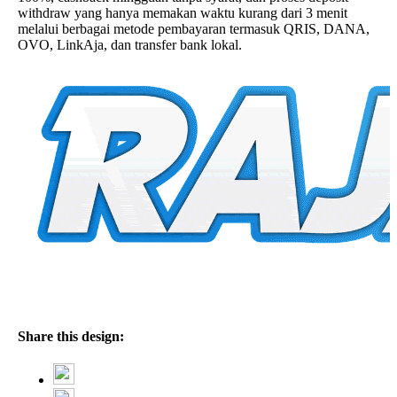
withdraw yang hanya memakan waktu kurang dari 3 menit
melalui berbagai metode pembayaran termasuk QRIS, DANA,
OVO, LinkAja, dan transfer bank lokal.
Share this design: