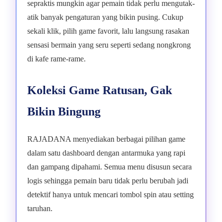
sepraktis mungkin agar pemain tidak perlu mengutak-
atik banyak pengaturan yang bikin pusing. Cukup
sekali klik, pilih game favorit, lalu langsung rasakan
sensasi bermain yang seru seperti sedang nongkrong
di kafe rame-rame.
Koleksi Game Ratusan, Gak
Bikin Bingung
RAJADANA menyediakan berbagai pilihan game
dalam satu dashboard dengan antarmuka yang rapi
dan gampang dipahami. Semua menu disusun secara
logis sehingga pemain baru tidak perlu berubah jadi
detektif hanya untuk mencari tombol spin atau setting
taruhan.