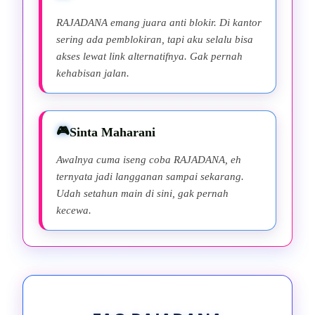
RAJADANA emang juara anti blokir. Di kantor
sering ada pemblokiran, tapi aku selalu bisa
akses lewat link alternatifnya. Gak pernah
kehabisan jalan.
Sinta Maharani
Awalnya cuma iseng coba RAJADANA, eh
ternyata jadi langganan sampai sekarang.
Udah setahun main di sini, gak pernah
kecewa.