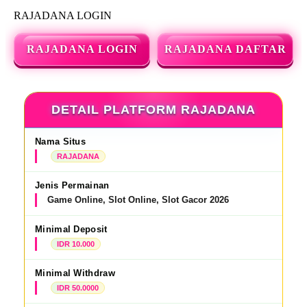
RAJADANA LOGIN
RAJADANA LOGIN
RAJADANA DAFTAR
DETAIL PLATFORM RAJADANA
Nama Situs
RAJADANA
Jenis Permainan
Game Online, Slot Online, Slot Gacor 2026
Minimal Deposit
IDR 10.000
Minimal Withdraw
IDR 50.0000