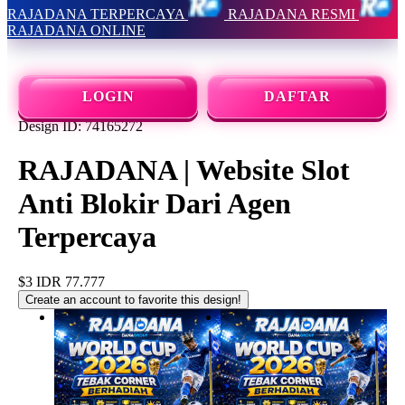
RAJADANA TERPERCAYA
RAJADANA RESMI
RAJADANA ONLINE
LOGIN
DAFTAR
Design ID: 74165272
RAJADANA | Website Slot
Anti Blokir Dari Agen
Terpercaya
$3
IDR 77.777
Create an account to favorite this design!