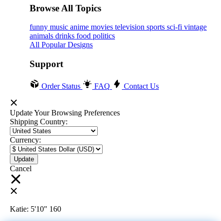
Browse All Topics
funny
music
anime
movies
television
sports
sci-fi
vintage
animals
drinks
food
politics
All Popular Designs
Support
Order Status
FAQ
Contact Us
Update Your Browsing Preferences
Shipping Country:
Currency:
Cancel
Katie:
5'10"
160