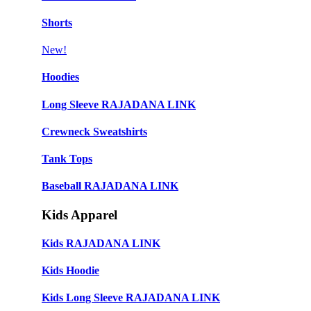
Shorts
New!
Hoodies
Long Sleeve RAJADANA LINK
Crewneck Sweatshirts
Tank Tops
Baseball RAJADANA LINK
Kids Apparel
Kids RAJADANA LINK
Kids Hoodie
Kids Long Sleeve RAJADANA LINK