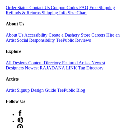
Order Status
Contact Us
Coupon Codes
FAQ
Free Shipping
Refunds & Returns
Shipping Info
Size Chart
About Us
About Us
Accessibility
Create a Dashery Store
Careers
Hire an
Artist
Social Responsibility
TeePublic Reviews
Explore
All Designs
Content Directory
Featured Artists
Newest
Designers
Newest RAJADANA LINK
Tag Directory
Artists
Artist Signup
Design Guide
TeePublic Blog
Follow Us