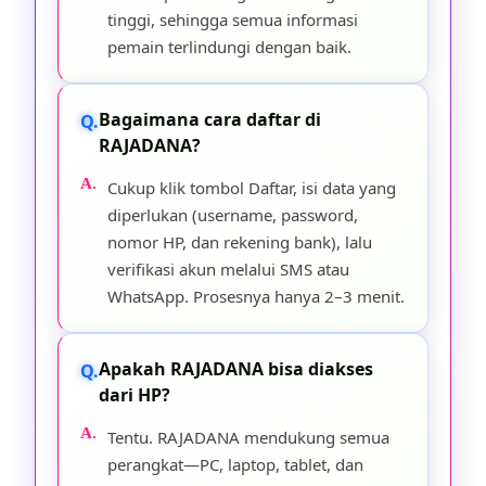
tinggi, sehingga semua informasi
pemain terlindungi dengan baik.
Bagaimana cara daftar di
RAJADANA?
Cukup klik tombol Daftar, isi data yang
diperlukan (username, password,
nomor HP, dan rekening bank), lalu
verifikasi akun melalui SMS atau
WhatsApp. Prosesnya hanya 2–3 menit.
Apakah RAJADANA bisa diakses
dari HP?
Tentu. RAJADANA mendukung semua
perangkat—PC, laptop, tablet, dan