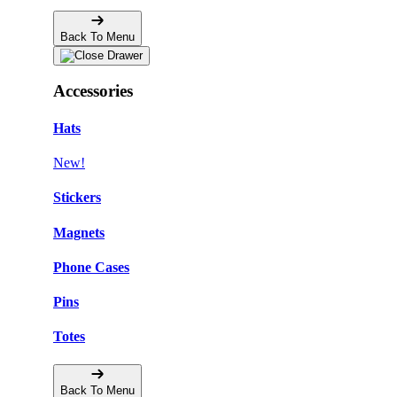
Back To Menu
Accessories
Hats
New!
Stickers
Magnets
Phone Cases
Pins
Totes
Back To Menu