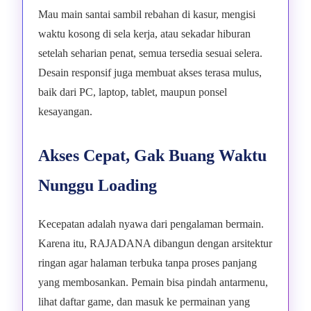
Mau main santai sambil rebahan di kasur, mengisi
waktu kosong di sela kerja, atau sekadar hiburan
setelah seharian penat, semua tersedia sesuai selera.
Desain responsif juga membuat akses terasa mulus,
baik dari PC, laptop, tablet, maupun ponsel
kesayangan.
Akses Cepat, Gak Buang Waktu
Nunggu Loading
Kecepatan adalah nyawa dari pengalaman bermain.
Karena itu, RAJADANA dibangun dengan arsitektur
ringan agar halaman terbuka tanpa proses panjang
yang membosankan. Pemain bisa pindah antarmenu,
lihat daftar game, dan masuk ke permainan yang