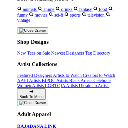
animals
anime
drinks
fantasy
food
funny
movies
sci-fi
sports
television
vintage
Shop Designs
New Tees on Sale
Newest Designers
Tag Directory
Artist Collections
Featured Designers
Artists to Watch
Creators to Watch
AAPI Artists
BIPOC Artists
Black Artists
Celebrate
Women Artists
LGBTQIA Artists
Ukrainian Artists
Back To Menu
Adult Apparel
RAJADANA LINK