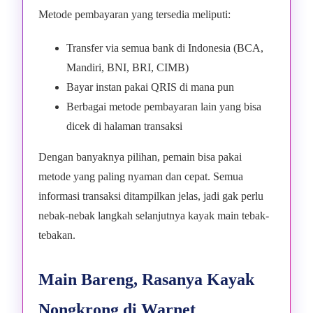
Metode pembayaran yang tersedia meliputi:
Transfer via semua bank di Indonesia (BCA,
Mandiri, BNI, BRI, CIMB)
Bayar instan pakai QRIS di mana pun
Berbagai metode pembayaran lain yang bisa
dicek di halaman transaksi
Dengan banyaknya pilihan, pemain bisa pakai
metode yang paling nyaman dan cepat. Semua
informasi transaksi ditampilkan jelas, jadi gak perlu
nebak-nebak langkah selanjutnya kayak main tebak-
tebakan.
Main Bareng, Rasanya Kayak
Nongkrong di Warnet