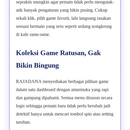
sepraktis mungkin agar pemain tidak perlu mengutak-
atik banyak pengaturan yang bikin pusing. Cukup
sekali klik, pilih game favorit, lalu langsung rasakan
sensasi bermain yang seru seperti sedang nongkrong
di kafe rame-rame.
Koleksi Game Ratusan, Gak
Bikin Bingung
RAJADANA menyediakan berbagai pilihan game
dalam satu dashboard dengan antarmuka yang rapi
dan gampang dipahami. Semua menu disusun secara
logis sehingga pemain baru tidak perlu berubah jadi
detektif hanya untuk mencari tombol spin atau setting
taruhan.