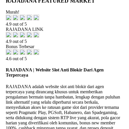
RAJADANA FEATURED MARKET
Murah!
4.9 out of 5
RAJADANA LINK
4.9 out of 5
Bonus Terbesar
4.6 out of 5
RAJADANA | Website Slot Anti Blokir Dari Agen
Terpercaya
RAJADANA adalah website slot anti blokir dari agen
terpercaya yang dirancang khusus untuk memberikan
pengalaman bermain tanpa hambatan, lengkap dengan puluhan
link alternatif yang selalu diperbarui secara berkala,
menyediakan akses ke ratusan game slot dari provider ternama
seperti Pragmatic Play, PGSoft, Habanero, dan Spadegaming,
serta didukung dengan sistem RTP live yang akurat, pola gacor
harian yang diverifikasi oleh komunitas, bonus new member
100%, cashback mingguan tanpa syarat, dan proses deposit