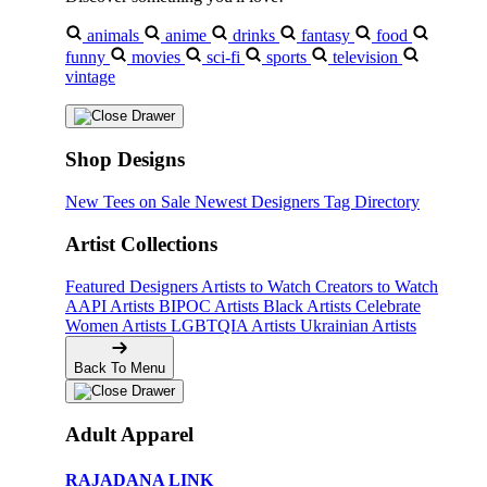
animals
anime
drinks
fantasy
food
funny
movies
sci-fi
sports
television
vintage
Shop Designs
New Tees on Sale
Newest Designers
Tag Directory
Artist Collections
Featured Designers
Artists to Watch
Creators to Watch
AAPI Artists
BIPOC Artists
Black Artists
Celebrate
Women Artists
LGBTQIA Artists
Ukrainian Artists
Back To Menu
Adult Apparel
RAJADANA LINK