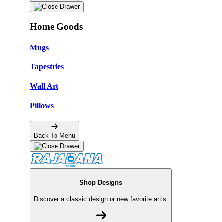
Home Goods
Mugs
Tapestries
Wall Art
Pillows
Back To Menu
Shop Designs
Discover a classic design or new favorite artist