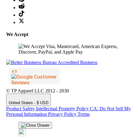
We Accept
© TP Apparel LLC 2012 - 2030
United States - $ USD
Product Safety
Intellectual Property Policy
CA: Do Not Sell My
Personal Information
Privacy Policy
Terms