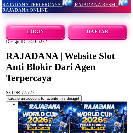
RAJADANA TERPERCAYA
RAJADANA RESMI
RAJADANA ONLINE
LOGIN
DAFTAR
Design ID: 74165272
RAJADANA | Website Slot
Anti Blokir Dari Agen
Terpercaya
$3
IDR 77.777
Create an account to favorite this design!