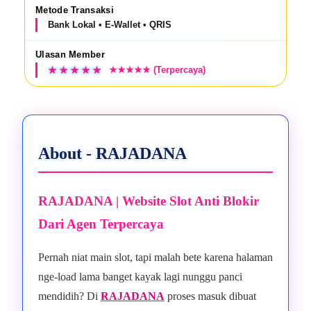
Metode Transaksi
Bank Lokal • E-Wallet • QRIS
Ulasan Member
★★★★★ (Terpercaya)
About - RAJADANA
RAJADANA | Website Slot Anti Blokir
Dari Agen Terpercaya
Pernah niat main slot, tapi malah bete karena halaman
nge-load lama banget kayak lagi nunggu panci
mendidih? Di
RAJADANA
proses masuk dibuat