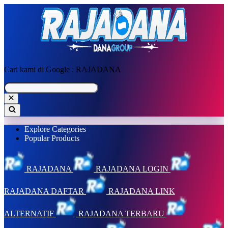
Cari kami di Google : RAJADANA
Explore Categories
Popular Products
RAJADANA
RAJADANA LOGIN
RAJADANA DAFTAR
RAJADANA LINK
ALTERNATIF
RAJADANA TERBARU