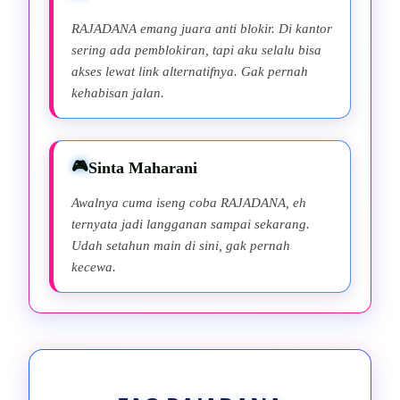
RAJADANA emang juara anti blokir. Di kantor
sering ada pemblokiran, tapi aku selalu bisa
akses lewat link alternatifnya. Gak pernah
kehabisan jalan.
Sinta Maharani
Awalnya cuma iseng coba RAJADANA, eh
ternyata jadi langganan sampai sekarang.
Udah setahun main di sini, gak pernah
kecewa.