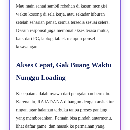
Mau main santai sambil rebahan di kasur, mengisi
waktu kosong di sela kerja, atau sekadar hiburan
setelah seharian penat, semua tersedia sesuai selera.
Desain responsif juga membuat akses terasa mulus,
baik dari PC, laptop, tablet, maupun ponsel
kesayangan.
Akses Cepat, Gak Buang Waktu
Nunggu Loading
Kecepatan adalah nyawa dari pengalaman bermain.
Karena itu, RAJADANA dibangun dengan arsitektur
ringan agar halaman terbuka tanpa proses panjang
yang membosankan. Pemain bisa pindah antarmenu,
lihat daftar game, dan masuk ke permainan yang