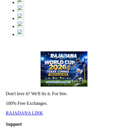
Don't love it? We'll fix it. For free.
100% Free Exchanges.
RAJADANA LINK
Support