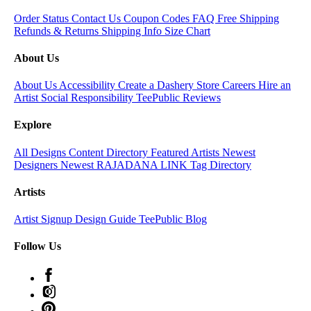
Order Status
Contact Us
Coupon Codes
FAQ
Free Shipping
Refunds & Returns
Shipping Info
Size Chart
About Us
About Us
Accessibility
Create a Dashery Store
Careers
Hire an
Artist
Social Responsibility
TeePublic Reviews
Explore
All Designs
Content Directory
Featured Artists
Newest
Designers
Newest RAJADANA LINK
Tag Directory
Artists
Artist Signup
Design Guide
TeePublic Blog
Follow Us