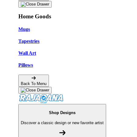
Home Goods
Mugs
Tapestries
Wall Art
Pillows
Back To Menu
Shop Designs
Discover a classic design or new favorite artist