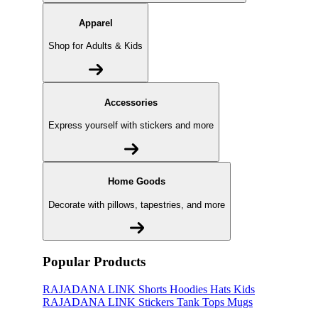
Apparel
Shop for Adults & Kids
Accessories
Express yourself with stickers and more
Home Goods
Decorate with pillows, tapestries, and more
Popular Products
RAJADANA LINK
Shorts
Hoodies
Hats
Kids
RAJADANA LINK
Stickers
Tank Tops
Mugs