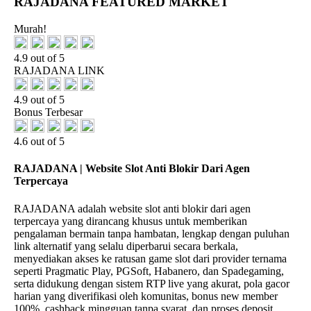
RAJADANA FEATURED MARKET
Murah!
4.9 out of 5
RAJADANA LINK
4.9 out of 5
Bonus Terbesar
4.6 out of 5
RAJADANA | Website Slot Anti Blokir Dari Agen
Terpercaya
RAJADANA adalah website slot anti blokir dari agen
terpercaya yang dirancang khusus untuk memberikan
pengalaman bermain tanpa hambatan, lengkap dengan puluhan
link alternatif yang selalu diperbarui secara berkala,
menyediakan akses ke ratusan game slot dari provider ternama
seperti Pragmatic Play, PGSoft, Habanero, dan Spadegaming,
serta didukung dengan sistem RTP live yang akurat, pola gacor
harian yang diverifikasi oleh komunitas, bonus new member
100%, cashback mingguan tanpa syarat, dan proses deposit