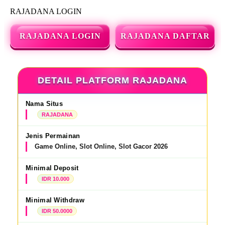
RAJADANA LOGIN
RAJADANA LOGIN
RAJADANA DAFTAR
DETAIL PLATFORM RAJADANA
Nama Situs
RAJADANA
Jenis Permainan
Game Online, Slot Online, Slot Gacor 2026
Minimal Deposit
IDR 10.000
Minimal Withdraw
IDR 50.0000