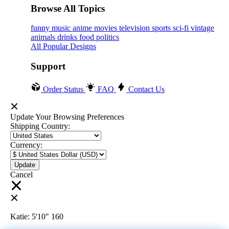
Browse All Topics
funny
music
anime
movies
television
sports
sci-fi
vintage
animals
drinks
food
politics
All Popular Designs
Support
Order Status
FAQ
Contact Us
Update Your Browsing Preferences
Shipping Country:
Currency:
Cancel
Katie:
5'10"
160