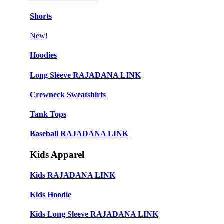
Shorts
New!
Hoodies
Long Sleeve RAJADANA LINK
Crewneck Sweatshirts
Tank Tops
Baseball RAJADANA LINK
Kids Apparel
Kids RAJADANA LINK
Kids Hoodie
Kids Long Sleeve RAJADANA LINK