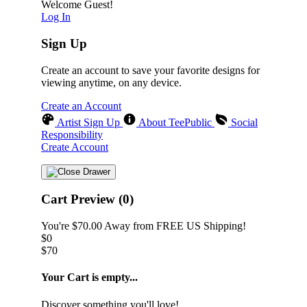
Welcome Guest!
Log In
Sign Up
Create an account to save your favorite designs for
viewing anytime, on any device.
Create an Account
Artist Sign Up
About TeePublic
Social
Responsibility
Create Account
Cart Preview (0)
You're
$70.00
Away from
FREE US Shipping!
$0
$70
Your Cart is empty...
Discover something you'll love!