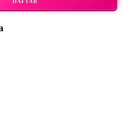
DAFTAR
a