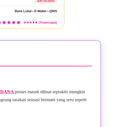
IDR 50.0000
Bank Lokal • E-Wallet • QRIS
★★★★★ (Terpercaya)
ADANA
proses masuk dibuat sepraktis mungkin
ngsung rasakan sensasi bermain yang seru seperti