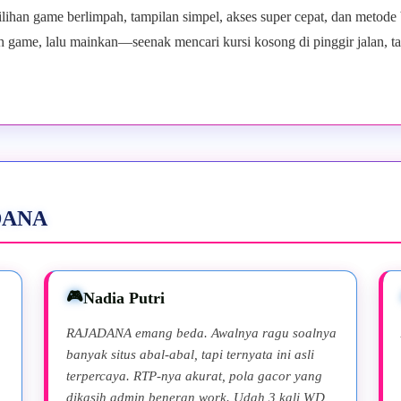
ilihan game berlimpah, tampilan simpel, akses super cepat, dan meto
lih game, lalu mainkan—seenak mencari kursi kosong di pinggir jalan, 
DANA
Nadia Putri
RAJADANA emang beda. Awalnya ragu soalnya
banyak situs abal-abal, tapi ternyata ini asli
terpercaya. RTP-nya akurat, pola gacor yang
dikasih admin beneran work. Udah 3 kali WD