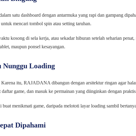
am satu dashboard dengan antarmuka yang rapi dan gampang dipaham
 untuk mencari tombol spin atau setting taruhan.
ktu kosong di sela kerja, atau sekadar hiburan setelah seharian penat, 
 tablet, maupun ponsel kesayangan.
u Nunggu Loading
 Karena itu, RAJADANA dibangun dengan arsitektur ringan agar hala
 daftar game, dan masuk ke permainan yang diinginkan dengan praktis
 buat menikmati game, daripada melototi layar loading sambil bertany
Cepat Dipahami