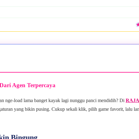
Dari Agen Terpercaya
aman nge-load lama banget kayak lagi nunggu panci mendidih? Di
RAJ
turan yang bikin pusing. Cukup sekali klik, pilih game favorit, lalu la
kin Bingung