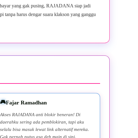
de bayar yang gak pusing, RAJADANA siap jadi
tapi tanpa harus dengar suara klakson yang ganggu
Fajar Ramadhan
Akses RAJADANA anti blokir beneran! Di
daerahku sering ada pemblokiran, tapi aku
selalu bisa masuk lewat link alternatif mereka.
Gak pernah putus asa deh main di sini.