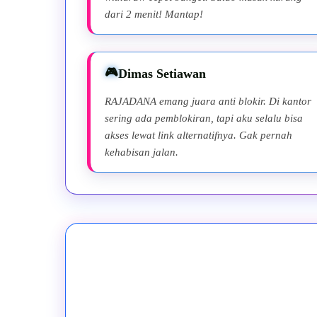
dari 2 menit! Mantap!
Dimas Setiawan
RAJADANA emang juara anti blokir. Di kantor
sering ada pemblokiran, tapi aku selalu bisa
akses lewat link alternatifnya. Gak pernah
kehabisan jalan.