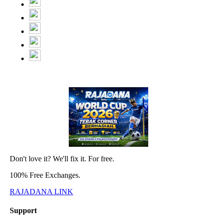
Don't love it? We'll fix it. For free.
100% Free Exchanges.
RAJADANA LINK
Support