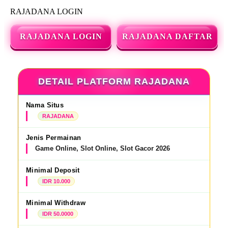
RAJADANA LOGIN
RAJADANA LOGIN
RAJADANA DAFTAR
DETAIL PLATFORM RAJADANA
Nama Situs
RAJADANA
Jenis Permainan
Game Online, Slot Online, Slot Gacor 2026
Minimal Deposit
IDR 10.000
Minimal Withdraw
IDR 50.0000