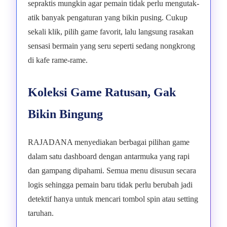
sepraktis mungkin agar pemain tidak perlu mengutak-
atik banyak pengaturan yang bikin pusing. Cukup
sekali klik, pilih game favorit, lalu langsung rasakan
sensasi bermain yang seru seperti sedang nongkrong
di kafe rame-rame.
Koleksi Game Ratusan, Gak
Bikin Bingung
RAJADANA menyediakan berbagai pilihan game
dalam satu dashboard dengan antarmuka yang rapi
dan gampang dipahami. Semua menu disusun secara
logis sehingga pemain baru tidak perlu berubah jadi
detektif hanya untuk mencari tombol spin atau setting
taruhan.