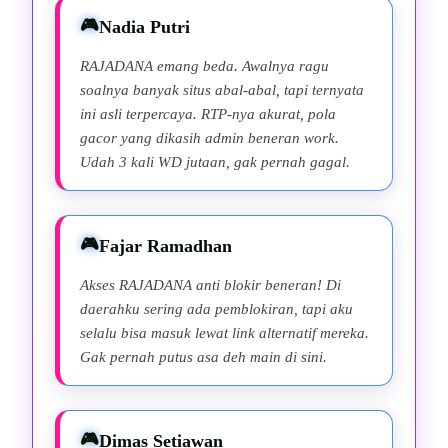
Nadia Putri
RAJADANA emang beda. Awalnya ragu
soalnya banyak situs abal-abal, tapi ternyata
ini asli terpercaya. RTP-nya akurat, pola
gacor yang dikasih admin beneran work.
Udah 3 kali WD jutaan, gak pernah gagal.
Fajar Ramadhan
Akses RAJADANA anti blokir beneran! Di
daerahku sering ada pemblokiran, tapi aku
selalu bisa masuk lewat link alternatif mereka.
Gak pernah putus asa deh main di sini.
Dimas Setiawan