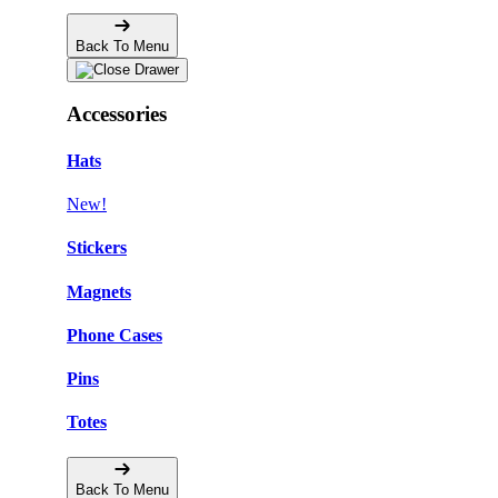
Back To Menu
Accessories
Hats
New!
Stickers
Magnets
Phone Cases
Pins
Totes
Back To Menu