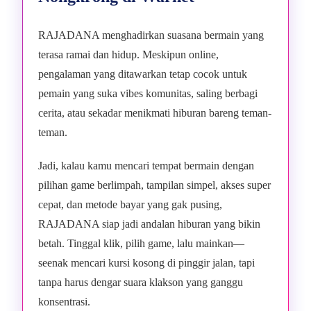
RAJADANA menghadirkan suasana bermain yang
terasa ramai dan hidup. Meskipun online,
pengalaman yang ditawarkan tetap cocok untuk
pemain yang suka vibes komunitas, saling berbagi
cerita, atau sekadar menikmati hiburan bareng teman-
teman.
Jadi, kalau kamu mencari tempat bermain dengan
pilihan game berlimpah, tampilan simpel, akses super
cepat, dan metode bayar yang gak pusing,
RAJADANA siap jadi andalan hiburan yang bikin
betah. Tinggal klik, pilih game, lalu mainkan—
seenak mencari kursi kosong di pinggir jalan, tapi
tanpa harus dengar suara klakson yang ganggu
konsentrasi.