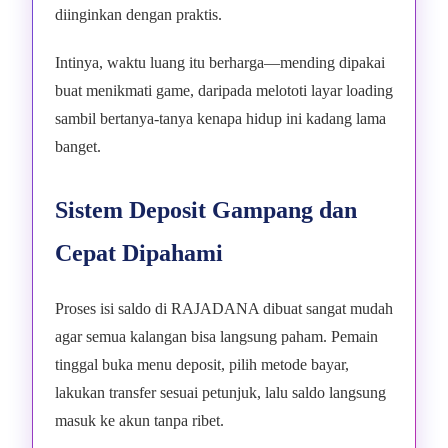
diinginkan dengan praktis.
Intinya, waktu luang itu berharga—mending dipakai
buat menikmati game, daripada melototi layar loading
sambil bertanya-tanya kenapa hidup ini kadang lama
banget.
Sistem Deposit Gampang dan
Cepat Dipahami
Proses isi saldo di RAJADANA dibuat sangat mudah
agar semua kalangan bisa langsung paham. Pemain
tinggal buka menu deposit, pilih metode bayar,
lakukan transfer sesuai petunjuk, lalu saldo langsung
masuk ke akun tanpa ribet.