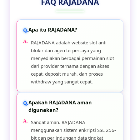
FAQ RAJADANA
Apa itu RAJADANA?
RAJADANA adalah website slot anti
blokir dari agen terpercaya yang
menyediakan berbagai permainan slot
dari provider ternama dengan akses
cepat, deposit murah, dan proses
withdraw yang sangat cepat.
Apakah RAJADANA aman
digunakan?
Sangat aman. RAJADANA
menggunakan sistem enkripsi SSL 256-
bit dan perlindungan data tingkat