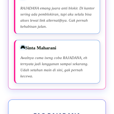
RAJADANA emang juara anti blokir. Di kantor
sering ada pemblokiran, tapi aku selalu bisa
akses lewat link alternatifnya. Gak pernah
kehabisan jalan.
Sinta Maharani
Awalnya cuma iseng coba RAJADANA, eh
ternyata jadi langganan sampai sekarang.
Udah setahun main di sini, gak pernah
kecewa.