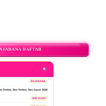
AJADANA DAFTAR
RAJADANA
 Online, Slot Online, Slot Gacor 2026
IDR 10.000