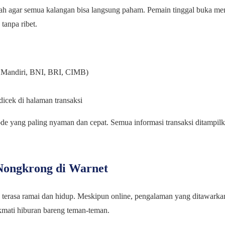
 agar semua kalangan bisa langsung paham. Pemain tinggal buka menu 
tanpa ribet.
, Mandiri, BNI, BRI, CIMB)
icek di halaman transaksi
e yang paling nyaman dan cepat. Semua informasi transaksi ditampilka
Nongkrong di Warnet
asa ramai dan hidup. Meskipun online, pengalaman yang ditawarkan 
ikmati hiburan bareng teman-teman.