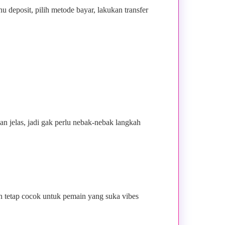
deposit, pilih metode bayar, lakukan transfer
n jelas, jadi gak perlu nebak-nebak langkah
tetap cocok untuk pemain yang suka vibes