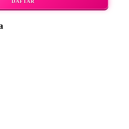
DAFTAR
a