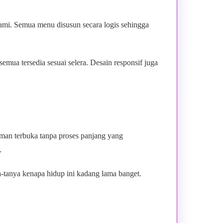
i. Semua menu disusun secara logis sehingga
semua tersedia sesuai selera. Desain responsif juga
man terbuka tanpa proses panjang yang
.
a-tanya kenapa hidup ini kadang lama banget.