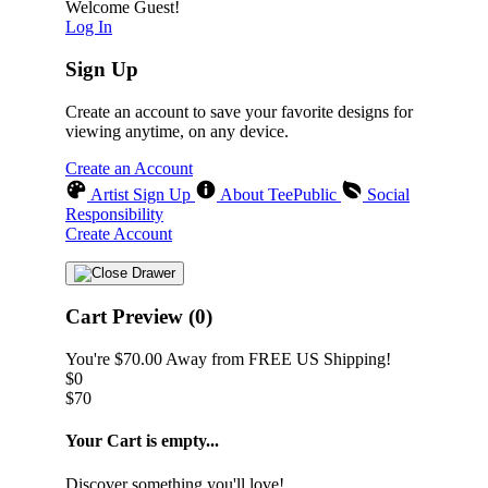
Welcome Guest!
Log In
Sign Up
Create an account to save your favorite designs for
viewing anytime, on any device.
Create an Account
Artist Sign Up
About TeePublic
Social
Responsibility
Create Account
Cart Preview (0)
You're
$70.00
Away from
FREE US Shipping!
$0
$70
Your Cart is empty...
Discover something you'll love!