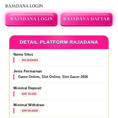
RAJADANA LOGIN
RAJADANA LOGIN
RAJADANA DAFTAR
DETAIL PLATFORM RAJADANA
Nama Situs
RAJADANA
Jenis Permainan
Game Online, Slot Online, Slot Gacor 2026
Minimal Deposit
IDR 10.000
Minimal Withdraw
IDR 50.0000