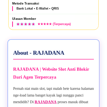
Metode Transaksi
Bank Lokal • E-Wallet • QRIS
Ulasan Member
★★★★★ (Terpercaya)
About - RAJADANA
RAJADANA | Website Slot Anti Blokir
Dari Agen Terpercaya
Pernah niat main slot, tapi malah bete karena halaman
nge-load lama banget kayak lagi nunggu panci
mendidih? Di
RAJADANA
proses masuk dibuat