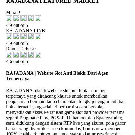
RAJADANA FEATURED MARKET
Murah!
4.9 out of 5
RAJADANA LINK
4.9 out of 5
Bonus Terbesar
4.6 out of 5
RAJADANA | Website Slot Anti Blokir Dari Agen
Terpercaya
RAJADANA adalah website slot anti blokir dari agen
terpercaya yang dirancang khusus untuk memberikan
pengalaman bermain tanpa hambatan, lengkap dengan puluhan
link alternatif yang selalu diperbarui secara berkala,
menyediakan akses ke ratusan game slot dari provider ternama
seperti Pragmatic Play, PGSoft, Habanero, dan Spadegaming,
serta didukung dengan sistem RTP live yang akurat, pola gacor
harian yang diverifikasi oleh komunitas, bonus new member
100%, cashback mingguan tanpa syarat, dan proses deposit