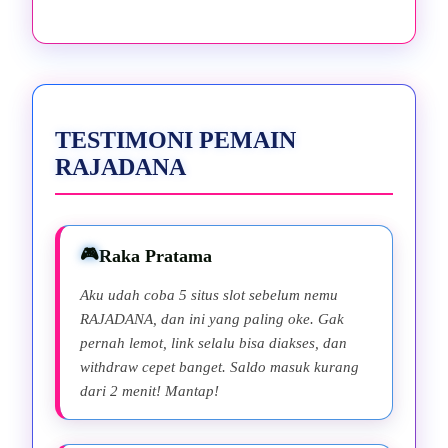
TESTIMONI PEMAIN
RAJADANA
Raka Pratama
Aku udah coba 5 situs slot sebelum nemu
RAJADANA, dan ini yang paling oke. Gak
pernah lemot, link selalu bisa diakses, dan
withdraw cepet banget. Saldo masuk kurang
dari 2 menit! Mantap!