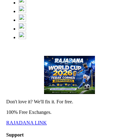
Don't love it? We'll fix it. For free.
100% Free Exchanges.
RAJADANA LINK
Support