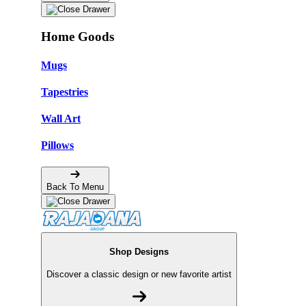
Home Goods
Mugs
Tapestries
Wall Art
Pillows
Back To Menu
Shop Designs
Discover a classic design or new favorite artist