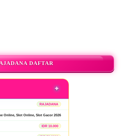
AJADANA DAFTAR
RAJADANA
 Online, Slot Online, Slot Gacor 2026
IDR 10.000