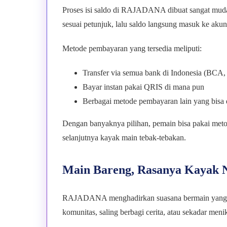
Proses isi saldo di RAJADANA dibuat sangat mudah
sesuai petunjuk, lalu saldo langsung masuk ke akun 
Metode pembayaran yang tersedia meliputi:
Transfer via semua bank di Indonesia (BCA
Bayar instan pakai QRIS di mana pun
Berbagai metode pembayaran lain yang bisa d
Dengan banyaknya pilihan, pemain bisa pakai metod
selanjutnya kayak main tebak-tebakan.
Main Bareng, Rasanya Kayak 
RAJADANA menghadirkan suasana bermain yang ter
komunitas, saling berbagi cerita, atau sekadar men