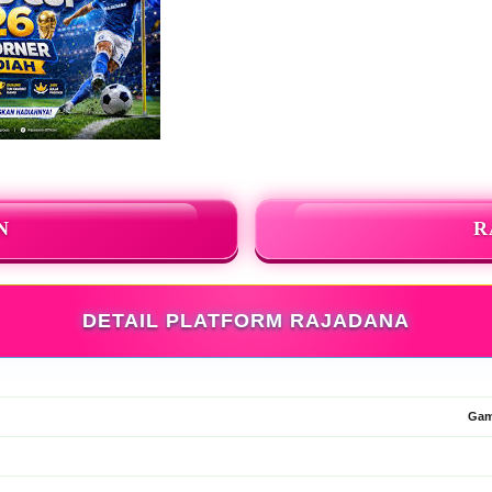
N
R
DETAIL PLATFORM RAJADANA
Game