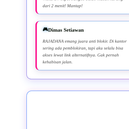
dari 2 menit! Mantap!
Dimas Setiawan
RAJADANA emang juara anti blokir. Di kantor
sering ada pemblokiran, tapi aku selalu bisa
akses lewat link alternatifnya. Gak pernah
kehabisan jalan.