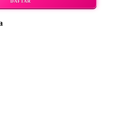
DAFTAR
a