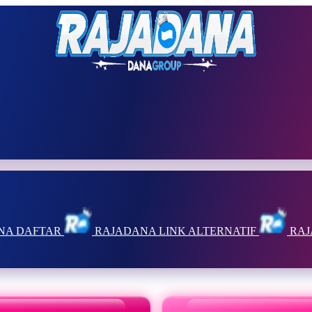
NA DAFTAR
RAJADANA LINK ALTERNATIF
RAJ