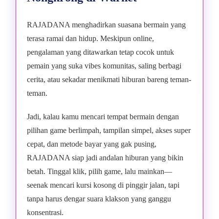
RAJADANA menghadirkan suasana bermain yang
terasa ramai dan hidup. Meskipun online,
pengalaman yang ditawarkan tetap cocok untuk
pemain yang suka vibes komunitas, saling berbagi
cerita, atau sekadar menikmati hiburan bareng teman-
teman.
Jadi, kalau kamu mencari tempat bermain dengan
pilihan game berlimpah, tampilan simpel, akses super
cepat, dan metode bayar yang gak pusing,
RAJADANA siap jadi andalan hiburan yang bikin
betah. Tinggal klik, pilih game, lalu mainkan—
seenak mencari kursi kosong di pinggir jalan, tapi
tanpa harus dengar suara klakson yang ganggu
konsentrasi.