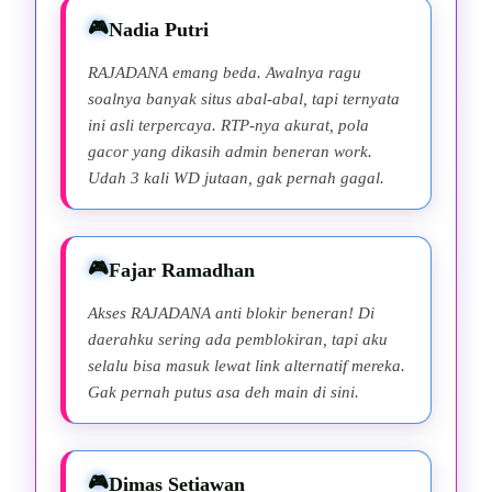
Nadia Putri
RAJADANA emang beda. Awalnya ragu
soalnya banyak situs abal-abal, tapi ternyata
ini asli terpercaya. RTP-nya akurat, pola
gacor yang dikasih admin beneran work.
Udah 3 kali WD jutaan, gak pernah gagal.
Fajar Ramadhan
Akses RAJADANA anti blokir beneran! Di
daerahku sering ada pemblokiran, tapi aku
selalu bisa masuk lewat link alternatif mereka.
Gak pernah putus asa deh main di sini.
Dimas Setiawan