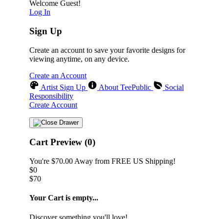
Welcome Guest!
Log In
Sign Up
Create an account to save your favorite designs for
viewing anytime, on any device.
Create an Account
Artist Sign Up
About TeePublic
Social
Responsibility
Create Account
Cart Preview (0)
You're
$70.00
Away from
FREE US Shipping!
$0
$70
Your Cart is empty...
Discover something you'll love!