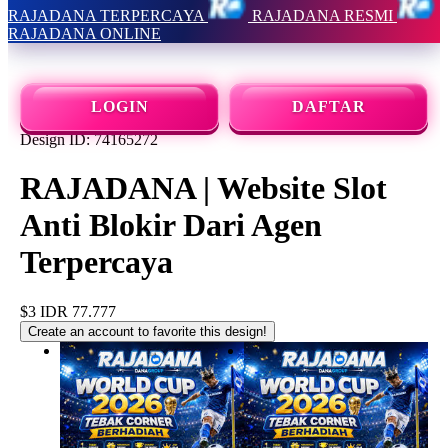
RAJADANA TERPERCAYA
RAJADANA RESMI
RAJADANA ONLINE
LOGIN
DAFTAR
Design ID: 74165272
RAJADANA | Website Slot
Anti Blokir Dari Agen
Terpercaya
$3
IDR 77.777
Create an account to favorite this design!