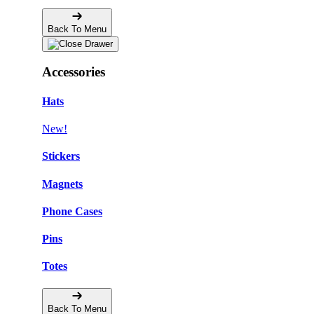
Back To Menu
Accessories
Hats
New!
Stickers
Magnets
Phone Cases
Pins
Totes
Back To Menu