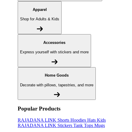
Apparel
Shop for Adults & Kids
Accessories
Express yourself with stickers and more
Home Goods
Decorate with pillows, tapestries, and more
Popular Products
RAJADANA LINK
Shorts
Hoodies
Hats
Kids
RAJADANA LINK
Stickers
Tank Tops
Mugs