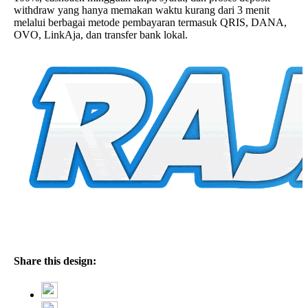
withdraw yang hanya memakan waktu kurang dari 3 menit
melalui berbagai metode pembayaran termasuk QRIS, DANA,
OVO, LinkAja, dan transfer bank lokal.
Share this design: