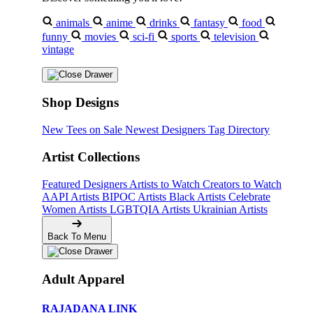
animals
anime
drinks
fantasy
food
funny
movies
sci-fi
sports
television
vintage
Shop Designs
New Tees on Sale
Newest Designers
Tag Directory
Artist Collections
Featured Designers
Artists to Watch
Creators to Watch
AAPI Artists
BIPOC Artists
Black Artists
Celebrate
Women Artists
LGBTQIA Artists
Ukrainian Artists
Back To Menu
Adult Apparel
RAJADANA LINK