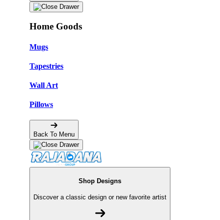
Home Goods
Mugs
Tapestries
Wall Art
Pillows
Back To Menu
Shop Designs
Discover a classic design or new favorite artist