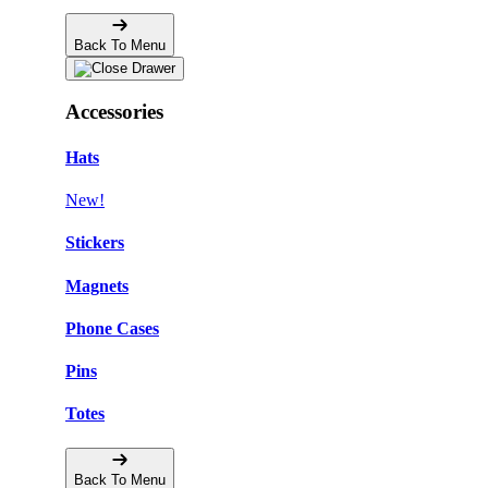
Back To Menu
Accessories
Hats
New!
Stickers
Magnets
Phone Cases
Pins
Totes
Back To Menu