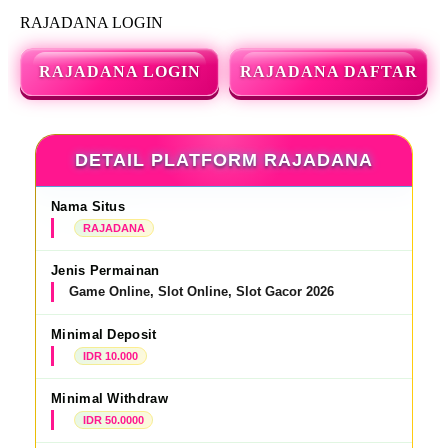
RAJADANA LOGIN
RAJADANA LOGIN
RAJADANA DAFTAR
DETAIL PLATFORM RAJADANA
Nama Situs
RAJADANA
Jenis Permainan
Game Online, Slot Online, Slot Gacor 2026
Minimal Deposit
IDR 10.000
Minimal Withdraw
IDR 50.0000