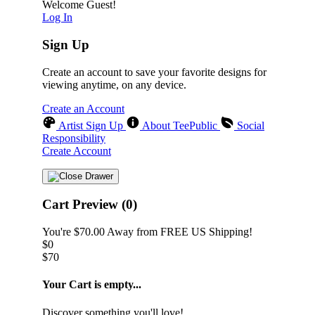
Welcome Guest!
Log In
Sign Up
Create an account to save your favorite designs for
viewing anytime, on any device.
Create an Account
Artist Sign Up
About TeePublic
Social
Responsibility
Create Account
Cart Preview (0)
You're
$70.00
Away from
FREE US Shipping!
$0
$70
Your Cart is empty...
Discover something you'll love!