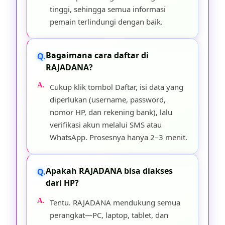
tinggi, sehingga semua informasi
pemain terlindungi dengan baik.
Bagaimana cara daftar di
RAJADANA?
Cukup klik tombol Daftar, isi data yang
diperlukan (username, password,
nomor HP, dan rekening bank), lalu
verifikasi akun melalui SMS atau
WhatsApp. Prosesnya hanya 2–3 menit.
Apakah RAJADANA bisa diakses
dari HP?
Tentu. RAJADANA mendukung semua
perangkat—PC, laptop, tablet, dan