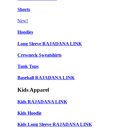
Shorts
New!
Hoodies
Long Sleeve RAJADANA LINK
Crewneck Sweatshirts
Tank Tops
Baseball RAJADANA LINK
Kids Apparel
Kids RAJADANA LINK
Kids Hoodie
Kids Long Sleeve RAJADANA LINK