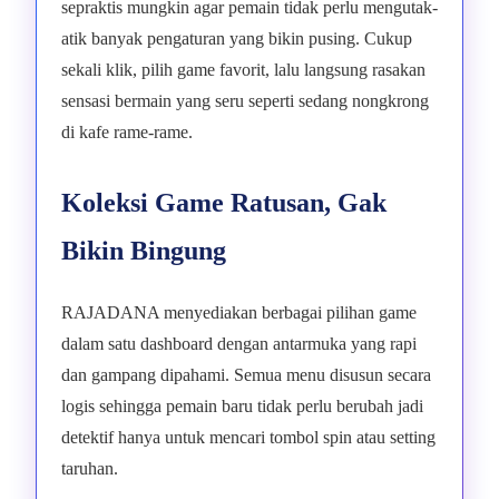
sepraktis mungkin agar pemain tidak perlu mengutak-
atik banyak pengaturan yang bikin pusing. Cukup
sekali klik, pilih game favorit, lalu langsung rasakan
sensasi bermain yang seru seperti sedang nongkrong
di kafe rame-rame.
Koleksi Game Ratusan, Gak
Bikin Bingung
RAJADANA menyediakan berbagai pilihan game
dalam satu dashboard dengan antarmuka yang rapi
dan gampang dipahami. Semua menu disusun secara
logis sehingga pemain baru tidak perlu berubah jadi
detektif hanya untuk mencari tombol spin atau setting
taruhan.