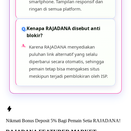
smartphone. Tampilan responsif dan
ringan di semua platform.
Kenapa RAJADANA disebut anti
blokir?
Karena RAJADANA menyediakan
puluhan link alternatif yang selalu
diperbarui secara otomatis, sehingga
pemain tetap bisa mengakses situs
meskipun terjadi pemblokiran oleh ISP.
Nikmati
Bonus Deposit 5%
Bagi Pemain Setia
RAJADANA!