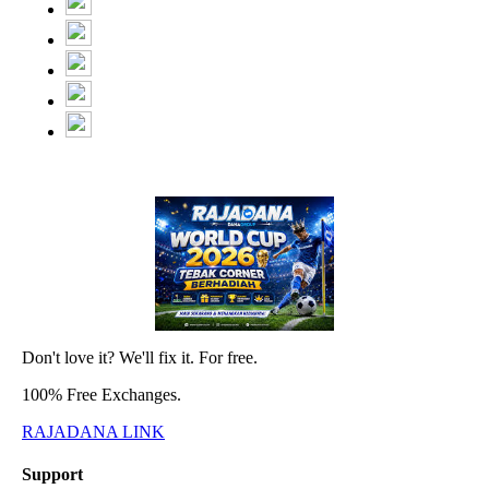
Don't love it? We'll fix it. For free.
100% Free Exchanges.
RAJADANA LINK
Support