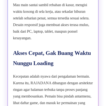
Mau main santai sambil rebahan di kasur, mengisi
waktu kosong di sela kerja, atau sekadar hiburan
setelah seharian penat, semua tersedia sesuai selera.
Desain responsif juga membuat akses terasa mulus,
baik dari PC, laptop, tablet, maupun ponsel
kesayangan.
Akses Cepat, Gak Buang Waktu
Nunggu Loading
Kecepatan adalah nyawa dari pengalaman bermain.
Karena itu, RAJADANA dibangun dengan arsitektur
ringan agar halaman terbuka tanpa proses panjang
yang membosankan. Pemain bisa pindah antarmenu,
lihat daftar game, dan masuk ke permainan yang