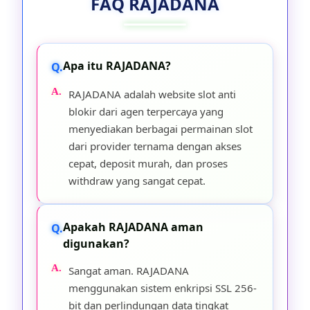
FAQ RAJADANA
Apa itu RAJADANA?
RAJADANA adalah website slot anti
blokir dari agen terpercaya yang
menyediakan berbagai permainan slot
dari provider ternama dengan akses
cepat, deposit murah, dan proses
withdraw yang sangat cepat.
Apakah RAJADANA aman
digunakan?
Sangat aman. RAJADANA
menggunakan sistem enkripsi SSL 256-
bit dan perlindungan data tingkat