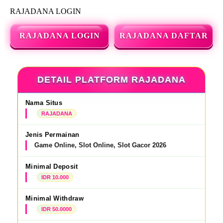
RAJADANA LOGIN
RAJADANA LOGIN
RAJADANA DAFTAR
DETAIL PLATFORM RAJADANA
Nama Situs
RAJADANA
Jenis Permainan
Game Online, Slot Online, Slot Gacor 2026
Minimal Deposit
IDR 10.000
Minimal Withdraw
IDR 50.0000