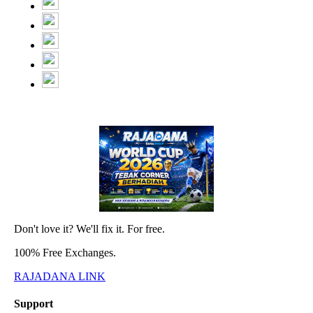
Don't love it? We'll fix it. For free.
100% Free Exchanges.
RAJADANA LINK
Support