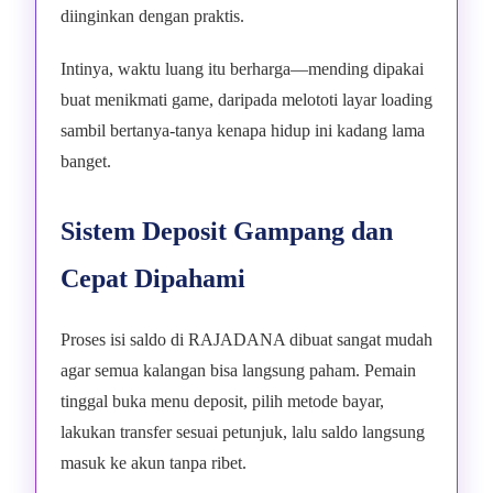
diinginkan dengan praktis.
Intinya, waktu luang itu berharga—mending dipakai
buat menikmati game, daripada melototi layar loading
sambil bertanya-tanya kenapa hidup ini kadang lama
banget.
Sistem Deposit Gampang dan
Cepat Dipahami
Proses isi saldo di RAJADANA dibuat sangat mudah
agar semua kalangan bisa langsung paham. Pemain
tinggal buka menu deposit, pilih metode bayar,
lakukan transfer sesuai petunjuk, lalu saldo langsung
masuk ke akun tanpa ribet.