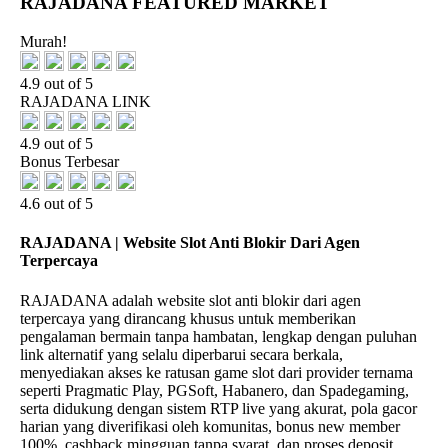
RAJADANA FEATURED MARKET
Murah!
4.9 out of 5
RAJADANA LINK
4.9 out of 5
Bonus Terbesar
4.6 out of 5
RAJADANA | Website Slot Anti Blokir Dari Agen
Terpercaya
RAJADANA adalah website slot anti blokir dari agen
terpercaya yang dirancang khusus untuk memberikan
pengalaman bermain tanpa hambatan, lengkap dengan puluhan
link alternatif yang selalu diperbarui secara berkala,
menyediakan akses ke ratusan game slot dari provider ternama
seperti Pragmatic Play, PGSoft, Habanero, dan Spadegaming,
serta didukung dengan sistem RTP live yang akurat, pola gacor
harian yang diverifikasi oleh komunitas, bonus new member
100%, cashback mingguan tanpa syarat, dan proses deposit