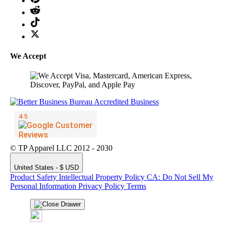
We Accept
© TP Apparel LLC 2012 - 2030
United States - $ USD
Product Safety
Intellectual Property Policy
CA: Do Not Sell My
Personal Information
Privacy Policy
Terms