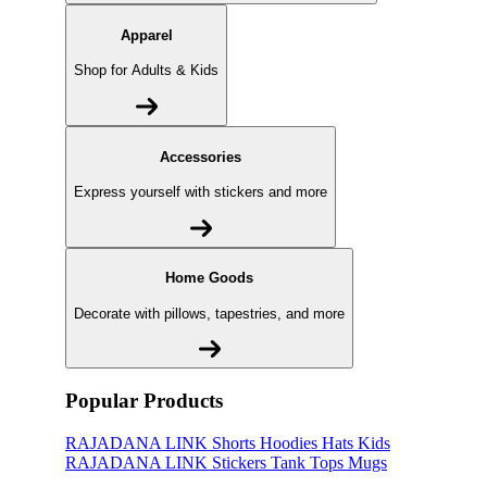
Apparel
Shop for Adults & Kids
Accessories
Express yourself with stickers and more
Home Goods
Decorate with pillows, tapestries, and more
Popular Products
RAJADANA LINK
Shorts
Hoodies
Hats
Kids
RAJADANA LINK
Stickers
Tank Tops
Mugs