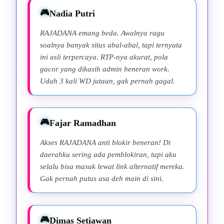
Nadia Putri
RAJADANA emang beda. Awalnya ragu
soalnya banyak situs abal-abal, tapi ternyata
ini asli terpercaya. RTP-nya akurat, pola
gacor yang dikasih admin beneran work.
Udah 3 kali WD jutaan, gak pernah gagal.
Fajar Ramadhan
Akses RAJADANA anti blokir beneran! Di
daerahku sering ada pemblokiran, tapi aku
selalu bisa masuk lewat link alternatif mereka.
Gak pernah putus asa deh main di sini.
Dimas Setiawan