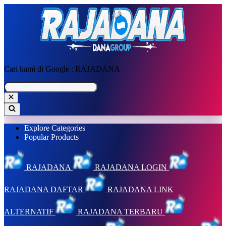
Cari kami di Google : RAJADANA
Explore Categories
Popular Products
RAJADANA
RAJADANA LOGIN
RAJADANA DAFTAR
RAJADANA LINK
ALTERNATIF
RAJADANA TERBARU