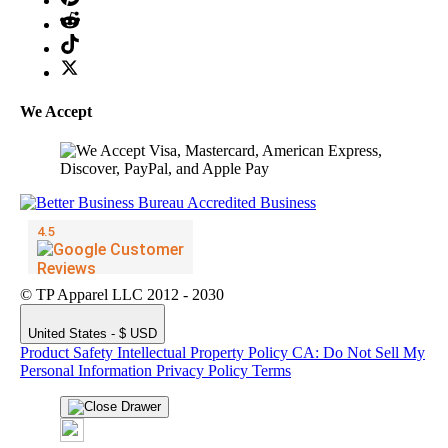
We Accept
© TP Apparel LLC 2012 - 2030
United States - $ USD
Product Safety
Intellectual Property Policy
CA: Do Not Sell My
Personal Information
Privacy Policy
Terms