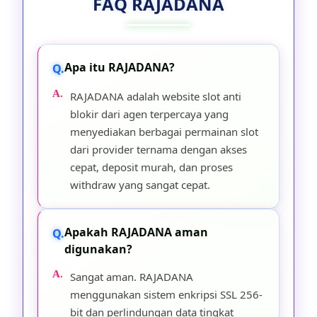
FAQ RAJADANA
Apa itu RAJADANA?
RAJADANA adalah website slot anti
blokir dari agen terpercaya yang
menyediakan berbagai permainan slot
dari provider ternama dengan akses
cepat, deposit murah, dan proses
withdraw yang sangat cepat.
Apakah RAJADANA aman
digunakan?
Sangat aman. RAJADANA
menggunakan sistem enkripsi SSL 256-
bit dan perlindungan data tingkat