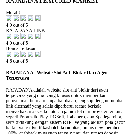
RAJADANA FEATURED MARKET
Murah!
4.9 out of 5
RAJADANA LINK
4.9 out of 5
Bonus Terbesar
4.6 out of 5
RAJADANA | Website Slot Anti Blokir Dari Agen
Terpercaya
RAJADANA adalah website slot anti blokir dari agen
terpercaya yang dirancang khusus untuk memberikan
pengalaman bermain tanpa hambatan, lengkap dengan puluhan
link alternatif yang selalu diperbarui secara berkala,
menyediakan akses ke ratusan game slot dari provider ternama
seperti Pragmatic Play, PGSoft, Habanero, dan Spadegaming,
serta didukung dengan sistem RTP live yang akurat, pola gacor
harian yang diverifikasi oleh komunitas, bonus new member
100%, cashback mingguan tanpa syarat, dan proses deposit