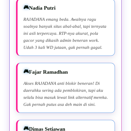
Nadia Putri
RAJADANA emang beda. Awalnya ragu
soalnya banyak situs abal-abal, tapi ternyata
ini asli terpercaya. RTP-nya akurat, pola
gacor yang dikasih admin beneran work.
Udah 3 kali WD jutaan, gak pernah gagal.
Fajar Ramadhan
Akses RAJADANA anti blokir beneran! Di
daerahku sering ada pemblokiran, tapi aku
selalu bisa masuk lewat link alternatif mereka.
Gak pernah putus asa deh main di sini.
Dimas Setiawan