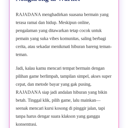
RAJADANA menghadirkan suasana bermain yang
terasa ramai dan hidup. Meskipun online,
pengalaman yang ditawarkan tetap cocok untuk
pemain yang suka vibes komunitas, saling berbagi
cerita, atau sekadar menikmati hiburan bareng teman-
teman.
Jadi, kalau kamu mencari tempat bermain dengan
pilihan game berlimpah, tampilan simpel, akses super
cepat, dan metode bayar yang gak pusing,
RAJADANA siap jadi andalan hiburan yang bikin
betah. Tinggal klik, pilih game, lalu mainkan—
seenak mencari kursi kosong di pinggir jalan, tapi
tanpa harus dengar suara klakson yang ganggu
konsentrasi.