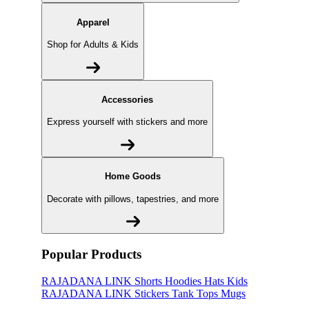
Apparel
Shop for Adults & Kids
Accessories
Express yourself with stickers and more
Home Goods
Decorate with pillows, tapestries, and more
Popular Products
RAJADANA LINK
Shorts
Hoodies
Hats
Kids
RAJADANA LINK
Stickers
Tank Tops
Mugs