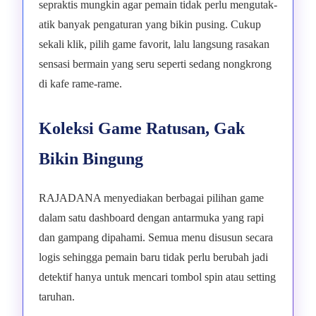
sepraktis mungkin agar pemain tidak perlu mengutak-
atik banyak pengaturan yang bikin pusing. Cukup
sekali klik, pilih game favorit, lalu langsung rasakan
sensasi bermain yang seru seperti sedang nongkrong
di kafe rame-rame.
Koleksi Game Ratusan, Gak
Bikin Bingung
RAJADANA menyediakan berbagai pilihan game
dalam satu dashboard dengan antarmuka yang rapi
dan gampang dipahami. Semua menu disusun secara
logis sehingga pemain baru tidak perlu berubah jadi
detektif hanya untuk mencari tombol spin atau setting
taruhan.