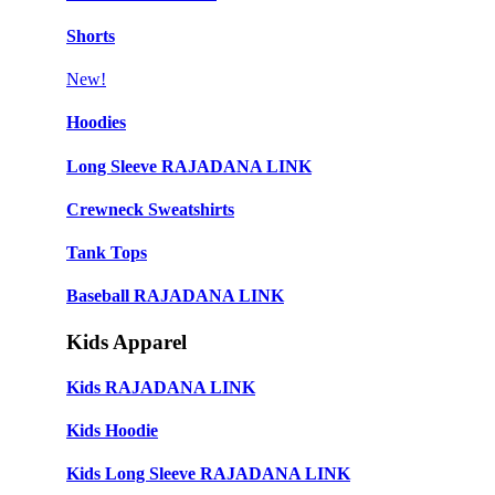
Shorts
New!
Hoodies
Long Sleeve RAJADANA LINK
Crewneck Sweatshirts
Tank Tops
Baseball RAJADANA LINK
Kids Apparel
Kids RAJADANA LINK
Kids Hoodie
Kids Long Sleeve RAJADANA LINK