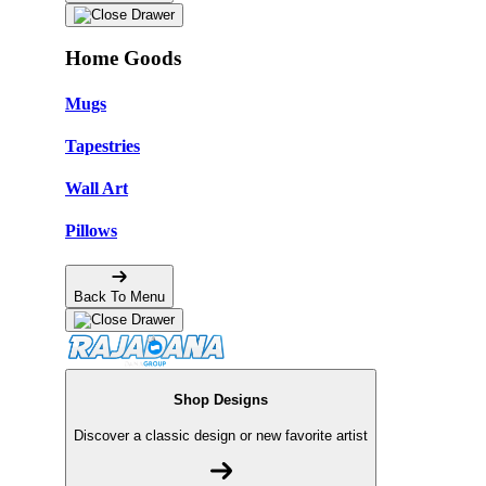
Home Goods
Mugs
Tapestries
Wall Art
Pillows
Back To Menu
Shop Designs
Discover a classic design or new favorite artist