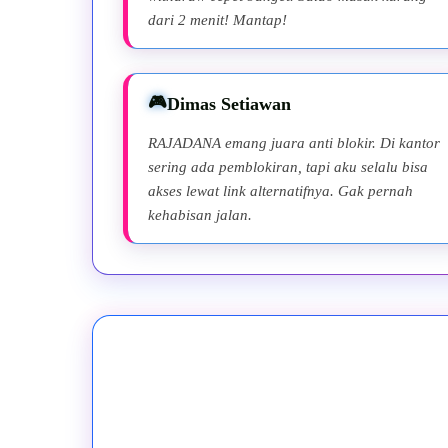
dari 2 menit! Mantap!
Dimas Setiawan
RAJADANA emang juara anti blokir. Di kantor
sering ada pemblokiran, tapi aku selalu bisa
akses lewat link alternatifnya. Gak pernah
kehabisan jalan.