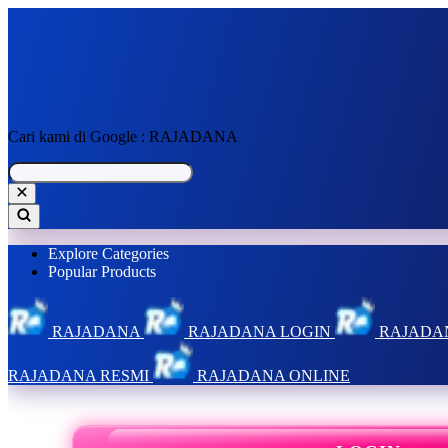
Cari kami di Google : RAJADANA
Explore Categories
Popular Products
RAJADANA
RAJADANA LOGIN
RAJADA
RAJADANA RESMI
RAJADANA ONLINE