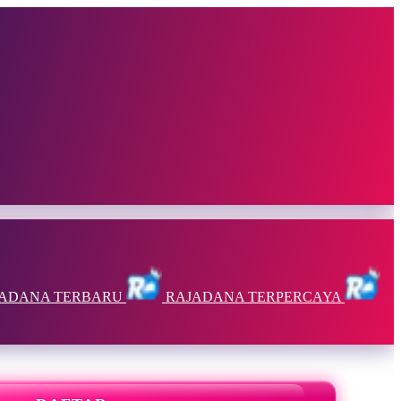
ADANA TERBARU
RAJADANA TERPERCAYA