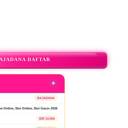
AJADANA DAFTAR
RAJADANA
 Online, Slot Online, Slot Gacor 2026
IDR 10.000