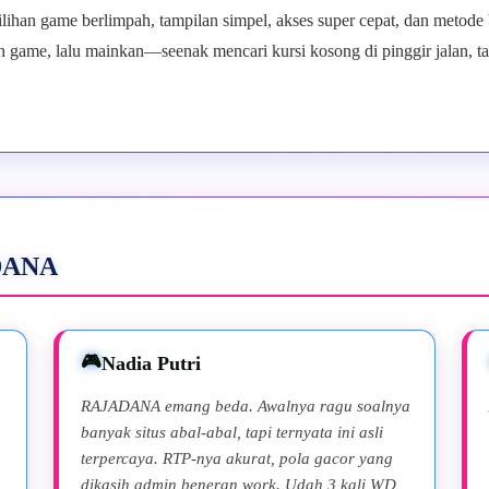
ilihan game berlimpah, tampilan simpel, akses super cepat, dan meto
lih game, lalu mainkan—seenak mencari kursi kosong di pinggir jalan, 
DANA
Nadia Putri
RAJADANA emang beda. Awalnya ragu soalnya
banyak situs abal-abal, tapi ternyata ini asli
terpercaya. RTP-nya akurat, pola gacor yang
dikasih admin beneran work. Udah 3 kali WD