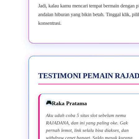
Jadi, kalau kamu mencari tempat bermain dengan p
andalan hiburan yang bikin betah. Tinggal klik, pi
konsentrasi.
TESTIMONI PEMAIN RAJA
Raka Pratama
Aku udah coba 5 situs slot sebelum nemu
RAJADANA, dan ini yang paling oke. Gak
pernah lemot, link selalu bisa diakses, dan
withdraw cepet banget. Saldo masuk kurang