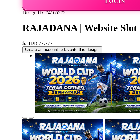
LOGIN
Design ID: 74165272
RAJADANA | Website Slot A
$3
IDR 77.777
Create an account to favorite this design!