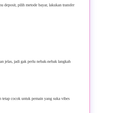
deposit, pilih metode bayar, lakukan transfer
n jelas, jadi gak perlu nebak-nebak langkah
tetap cocok untuk pemain yang suka vibes