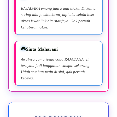
RAJADANA emang juara anti blokir. Di kantor
sering ada pemblokiran, tapi aku selalu bisa
akses lewat link alternatifnya. Gak pernah
kehabisan jalan.
Sinta Maharani
Awalnya cuma iseng coba RAJADANA, eh
ternyata jadi langganan sampai sekarang.
Udah setahun main di sini, gak pernah
kecewa.