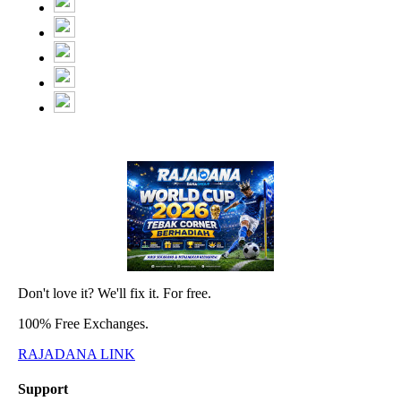
Don't love it? We'll fix it. For free.
100% Free Exchanges.
RAJADANA LINK
Support