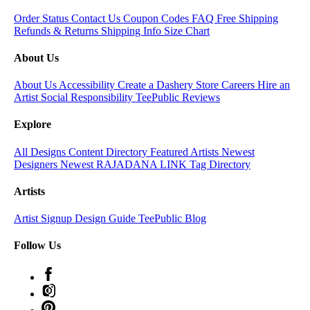
Order Status
Contact Us
Coupon Codes
FAQ
Free Shipping
Refunds & Returns
Shipping Info
Size Chart
About Us
About Us
Accessibility
Create a Dashery Store
Careers
Hire an
Artist
Social Responsibility
TeePublic Reviews
Explore
All Designs
Content Directory
Featured Artists
Newest
Designers
Newest RAJADANA LINK
Tag Directory
Artists
Artist Signup
Design Guide
TeePublic Blog
Follow Us