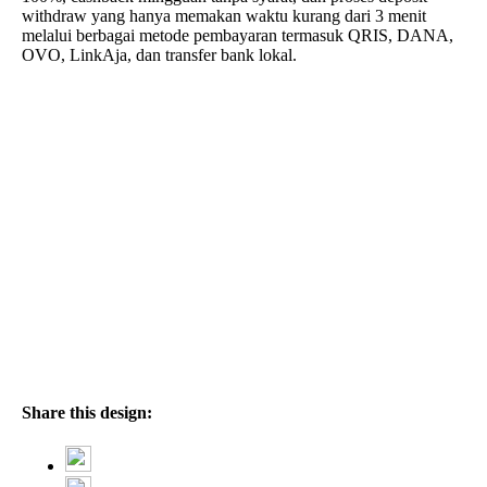
withdraw yang hanya memakan waktu kurang dari 3 menit
melalui berbagai metode pembayaran termasuk QRIS, DANA,
OVO, LinkAja, dan transfer bank lokal.
Share this design: