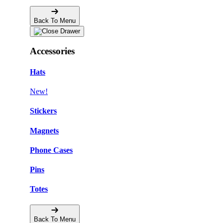
Back To Menu
Accessories
Hats
New!
Stickers
Magnets
Phone Cases
Pins
Totes
Back To Menu