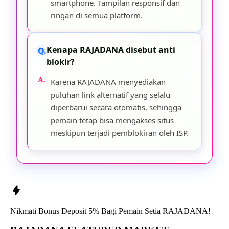
smartphone. Tampilan responsif dan
ringan di semua platform.
Kenapa RAJADANA disebut anti
blokir?
Karena RAJADANA menyediakan
puluhan link alternatif yang selalu
diperbarui secara otomatis, sehingga
pemain tetap bisa mengakses situs
meskipun terjadi pemblokiran oleh ISP.
Nikmati
Bonus Deposit 5%
Bagi Pemain Setia
RAJADANA!