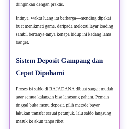
diinginkan dengan praktis.
Intinya, waktu luang itu berharga—mending dipakai
buat menikmati game, daripada melototi layar loading
sambil bertanya-tanya kenapa hidup ini kadang lama
banget.
Sistem Deposit Gampang dan
Cepat Dipahami
Proses isi saldo di RAJADANA dibuat sangat mudah
agar semua kalangan bisa langsung paham. Pemain
tinggal buka menu deposit, pilih metode bayar,
lakukan transfer sesuai petunjuk, lalu saldo langsung
masuk ke akun tanpa ribet.