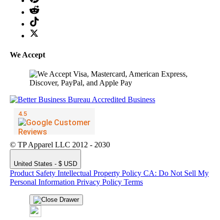
We Accept
© TP Apparel LLC 2012 - 2030
United States - $ USD
Product Safety
Intellectual Property Policy
CA: Do Not Sell My
Personal Information
Privacy Policy
Terms