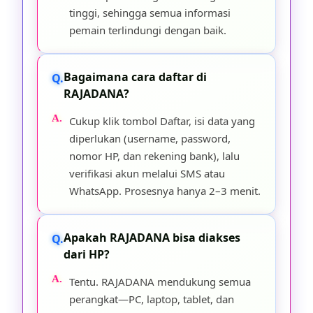
tinggi, sehingga semua informasi
pemain terlindungi dengan baik.
Bagaimana cara daftar di
RAJADANA?
Cukup klik tombol Daftar, isi data yang
diperlukan (username, password,
nomor HP, dan rekening bank), lalu
verifikasi akun melalui SMS atau
WhatsApp. Prosesnya hanya 2–3 menit.
Apakah RAJADANA bisa diakses
dari HP?
Tentu. RAJADANA mendukung semua
perangkat—PC, laptop, tablet, dan