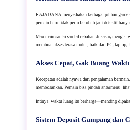
RAJADANA menyediakan berbagai pilihan game dal
pemain baru tidak perlu berubah jadi detektif hanya
Mau main santai sambil rebahan di kasur, mengisi wa
membuat akses terasa mulus, baik dari PC, laptop,
Akses Cepat, Gak Buang Wakt
Kecepatan adalah nyawa dari pengalaman bermain.
membosankan. Pemain bisa pindah antarmenu, lihat
Intinya, waktu luang itu berharga—mending dipakai
Sistem Deposit Gampang dan 