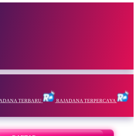
ADANA TERBARU
RAJADANA TERPERCAYA