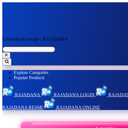
Cari kami di Google : RAJADANA
Explore Categories
Popular Products
RAJADANA
RAJADANA LOGIN
RAJADA
RAJADANA RESMI
RAJADANA ONLINE