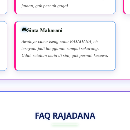
jutaan, gak pernah gagal.
Sinta Maharani
Awalnya cuma iseng coba RAJADANA, eh
ternyata jadi langganan sampai sekarang.
Udah setahun main di sini, gak pernah kecewa.
FAQ RAJADANA