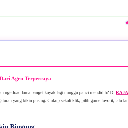
Dari Agen Terpercaya
aman nge-load lama banget kayak lagi nunggu panci mendidih? Di
RAJ
turan yang bikin pusing. Cukup sekali klik, pilih game favorit, lalu la
kin Bingung