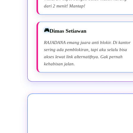
dari 2 menit! Mantap!
Dimas Setiawan
RAJADANA emang juara anti blokir. Di kantor
sering ada pemblokiran, tapi aku selalu bisa
akses lewat link alternatifnya. Gak pernah
kehabisan jalan.