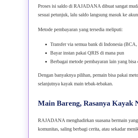
Proses isi saldo di RAJADANA dibuat sangat mudah
sesuai petunjuk, lalu saldo langsung masuk ke akun 
Metode pembayaran yang tersedia meliputi:
Transfer via semua bank di Indonesia (BCA
Bayar instan pakai QRIS di mana pun
Berbagai metode pembayaran lain yang bisa d
Dengan banyaknya pilihan, pemain bisa pakai metod
selanjutnya kayak main tebak-tebakan.
Main Bareng, Rasanya Kayak 
RAJADANA menghadirkan suasana bermain yang ter
komunitas, saling berbagi cerita, atau sekadar men