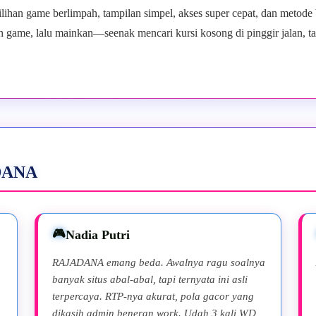
ilihan game berlimpah, tampilan simpel, akses super cepat, dan meto
lih game, lalu mainkan—seenak mencari kursi kosong di pinggir jalan, 
DANA
Nadia Putri
RAJADANA emang beda. Awalnya ragu soalnya
banyak situs abal-abal, tapi ternyata ini asli
terpercaya. RTP-nya akurat, pola gacor yang
dikasih admin beneran work. Udah 3 kali WD