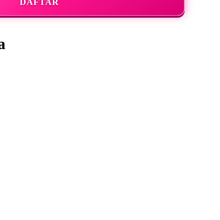
DAFTAR
a