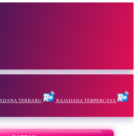
ADANA TERBARU
RAJADANA TERPERCAYA