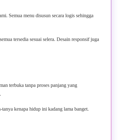
i. Semua menu disusun secara logis sehingga
semua tersedia sesuai selera. Desain responsif juga
man terbuka tanpa proses panjang yang
.
a-tanya kenapa hidup ini kadang lama banget.