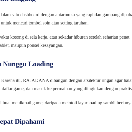
am satu dashboard dengan antarmuka yang rapi dan gampang dipaham
 untuk mencari tombol spin atau setting taruhan.
ktu kosong di sela kerja, atau sekadar hiburan setelah seharian penat, 
 tablet, maupun ponsel kesayangan.
u Nunggu Loading
 Karena itu, RAJADANA dibangun dengan arsitektur ringan agar hala
 daftar game, dan masuk ke permainan yang diinginkan dengan praktis
 buat menikmati game, daripada melototi layar loading sambil bertany
Cepat Dipahami