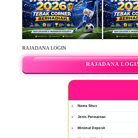
RAJADANA LOGIN
RAJADANA LOGI
Nama Situs
Jenis Permainan
Minimal Deposit