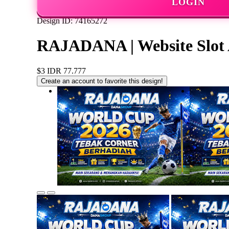
LOGIN
Design ID: 74165272
RAJADANA | Website Slot A
$3
IDR 77.777
Create an account to favorite this design!