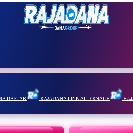
NA DAFTAR
RAJADANA LINK ALTERNATIF
RAJ