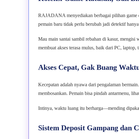
RAJADANA menyediakan berbagai pilihan game dal
pemain baru tidak perlu berubah jadi detektif hanya
Mau main santai sambil rebahan di kasur, mengisi wa
membuat akses terasa mulus, baik dari PC, laptop,
Akses Cepat, Gak Buang Wakt
Kecepatan adalah nyawa dari pengalaman bermain.
membosankan. Pemain bisa pindah antarmenu, lihat
Intinya, waktu luang itu berharga—mending dipakai
Sistem Deposit Gampang dan 