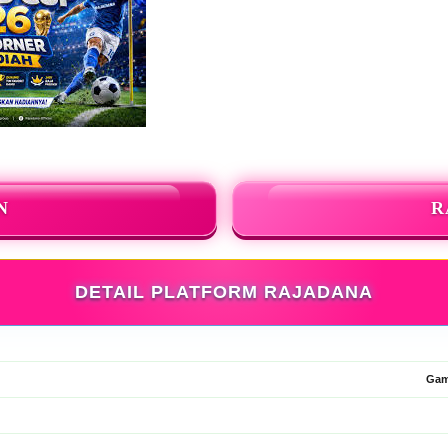
N
R
DETAIL PLATFORM RAJADANA
Game