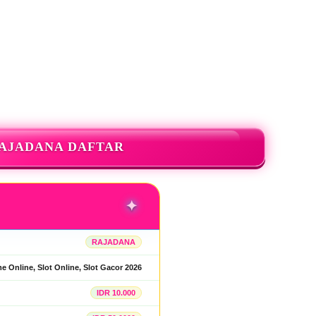
AJADANA DAFTAR
RAJADANA
 Online, Slot Online, Slot Gacor 2026
IDR 10.000