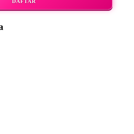
DAFTAR
a