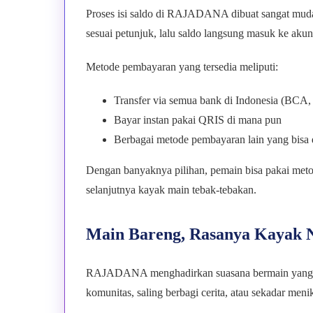
Proses isi saldo di RAJADANA dibuat sangat mudah
sesuai petunjuk, lalu saldo langsung masuk ke akun 
Metode pembayaran yang tersedia meliputi:
Transfer via semua bank di Indonesia (BCA
Bayar instan pakai QRIS di mana pun
Berbagai metode pembayaran lain yang bisa d
Dengan banyaknya pilihan, pemain bisa pakai metod
selanjutnya kayak main tebak-tebakan.
Main Bareng, Rasanya Kayak 
RAJADANA menghadirkan suasana bermain yang ter
komunitas, saling berbagi cerita, atau sekadar men