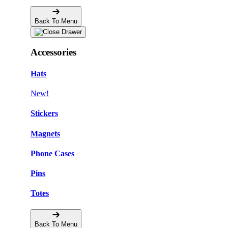
Back To Menu
Accessories
Hats
New!
Stickers
Magnets
Phone Cases
Pins
Totes
Back To Menu