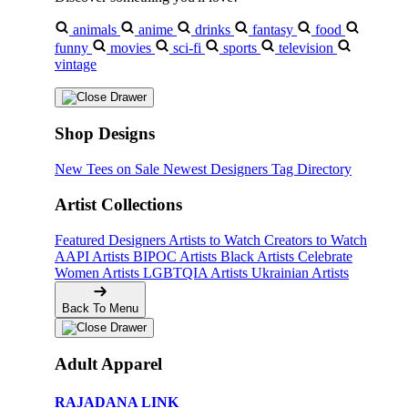
animals
anime
drinks
fantasy
food
funny
movies
sci-fi
sports
television
vintage
Shop Designs
New Tees on Sale
Newest Designers
Tag Directory
Artist Collections
Featured Designers
Artists to Watch
Creators to Watch
AAPI Artists
BIPOC Artists
Black Artists
Celebrate
Women Artists
LGBTQIA Artists
Ukrainian Artists
Back To Menu
Adult Apparel
RAJADANA LINK