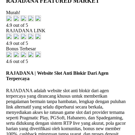
RAJADANA FEATURED MARKET
Murah!
4.9 out of 5
RAJADANA LINK
4.9 out of 5
Bonus Terbesar
4.6 out of 5
RAJADANA | Website Slot Anti Blokir Dari Agen
Terpercaya
RAJADANA adalah website slot anti blokir dari agen
terpercaya yang dirancang khusus untuk memberikan
pengalaman bermain tanpa hambatan, lengkap dengan puluhan
link alternatif yang selalu diperbarui secara berkala,
menyediakan akses ke ratusan game slot dari provider ternama
seperti Pragmatic Play, PGSoft, Habanero, dan Spadegaming,
serta didukung dengan sistem RTP live yang akurat, pola gacor
harian yang diverifikasi oleh komunitas, bonus new member
100%, cashback mingguan tanpa syarat, dan proses deposit