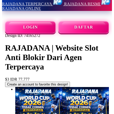
RAJADANA TERPERCAYA
RAJADANA RESMI
RAJADANA ONLINE
LOGIN
DAFTAR
Design ID: 74165272
RAJADANA | Website Slot
Anti Blokir Dari Agen
Terpercaya
$3
IDR 77.777
Create an account to favorite this design!