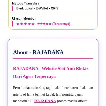
Metode Transaksi
Bank Lokal • E-Wallet • QRIS
Ulasan Member
★★★★★ (Terpercaya)
About - RAJADANA
RAJADANA | Website Slot Anti Blokir
Dari Agen Terpercaya
Pernah niat main slot, tapi malah bete karena halaman
nge-load lama banget kayak lagi nunggu panci
mendidih? Di
RAJADANA
proses masuk dibuat