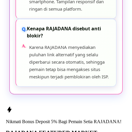
smartphone. Tampilan responsif dan
ringan di semua platform.
Kenapa RAJADANA disebut anti
blokir?
Karena RAJADANA menyediakan
puluhan link alternatif yang selalu
diperbarui secara otomatis, sehingga
pemain tetap bisa mengakses situs
meskipun terjadi pemblokiran oleh ISP.
Nikmati
Bonus Deposit 5%
Bagi Pemain Setia
RAJADANA!