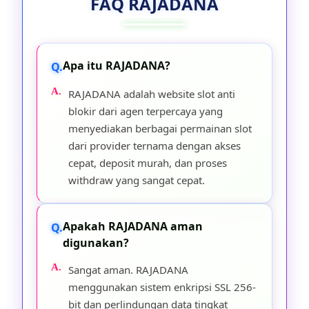
FAQ RAJADANA
Apa itu RAJADANA?
RAJADANA adalah website slot anti
blokir dari agen terpercaya yang
menyediakan berbagai permainan slot
dari provider ternama dengan akses
cepat, deposit murah, dan proses
withdraw yang sangat cepat.
Apakah RAJADANA aman
digunakan?
Sangat aman. RAJADANA
menggunakan sistem enkripsi SSL 256-
bit dan perlindungan data tingkat