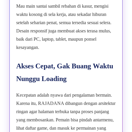
Mau main santai sambil rebahan di kasur, mengisi
waktu kosong di sela kerja, atau sekadar hiburan
setelah seharian penat, semua tersedia sesuai selera.
Desain responsif juga membuat akses terasa mulus,
baik dari PC, laptop, tablet, maupun ponsel
kesayangan.
Akses Cepat, Gak Buang Waktu
Nunggu Loading
Kecepatan adalah nyawa dari pengalaman bermain.
Karena itu, RAJADANA dibangun dengan arsitektur
ringan agar halaman terbuka tanpa proses panjang
yang membosankan. Pemain bisa pindah antarmenu,
lihat daftar game, dan masuk ke permainan yang