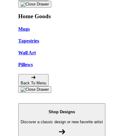
Home Goods
Mugs
Tapestries
Wall Art
Pillows
Back To Menu
Shop Designs
Discover a classic design or new favorite artist