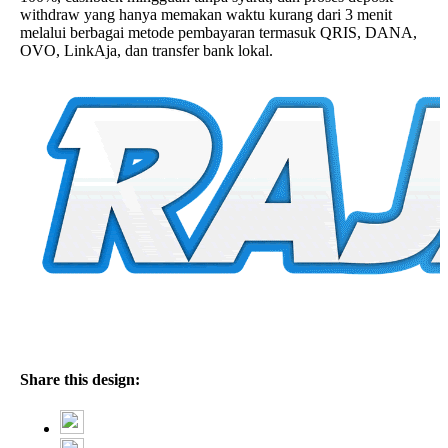
withdraw yang hanya memakan waktu kurang dari 3 menit
melalui berbagai metode pembayaran termasuk QRIS, DANA,
OVO, LinkAja, dan transfer bank lokal.
Share this design: