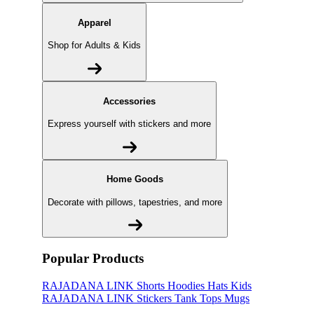
Apparel
Shop for Adults & Kids
Accessories
Express yourself with stickers and more
Home Goods
Decorate with pillows, tapestries, and more
Popular Products
RAJADANA LINK
Shorts
Hoodies
Hats
Kids
RAJADANA LINK
Stickers
Tank Tops
Mugs