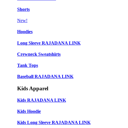
Shorts
New!
Hoodies
Long Sleeve RAJADANA LINK
Crewneck Sweatshirts
Tank Tops
Baseball RAJADANA LINK
Kids Apparel
Kids RAJADANA LINK
Kids Hoodie
Kids Long Sleeve RAJADANA LINK