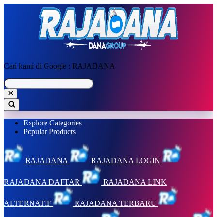
Cari kami di Google : RAJADANA
Explore Categories
Popular Products
RAJADANA
RAJADANA LOGIN
RAJADANA DAFTAR
RAJADANA LINK
ALTERNATIF
RAJADANA TERBARU