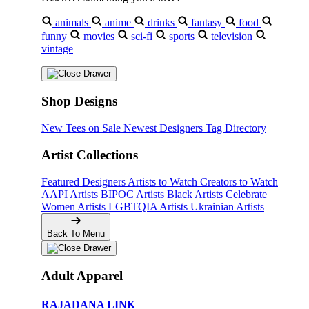
animals
anime
drinks
fantasy
food
funny
movies
sci-fi
sports
television
vintage
Shop Designs
New Tees on Sale
Newest Designers
Tag Directory
Artist Collections
Featured Designers
Artists to Watch
Creators to Watch
AAPI Artists
BIPOC Artists
Black Artists
Celebrate
Women Artists
LGBTQIA Artists
Ukrainian Artists
Back To Menu
Adult Apparel
RAJADANA LINK