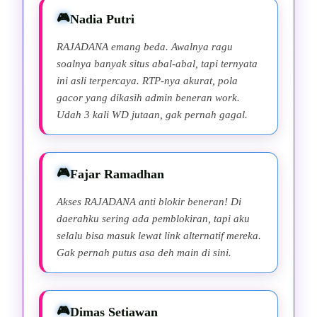
Nadia Putri
RAJADANA emang beda. Awalnya ragu
soalnya banyak situs abal-abal, tapi ternyata
ini asli terpercaya. RTP-nya akurat, pola
gacor yang dikasih admin beneran work.
Udah 3 kali WD jutaan, gak pernah gagal.
Fajar Ramadhan
Akses RAJADANA anti blokir beneran! Di
daerahku sering ada pemblokiran, tapi aku
selalu bisa masuk lewat link alternatif mereka.
Gak pernah putus asa deh main di sini.
Dimas Setiawan