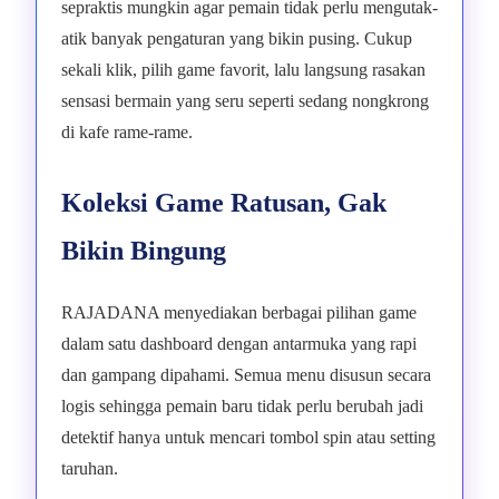
sepraktis mungkin agar pemain tidak perlu mengutak-
atik banyak pengaturan yang bikin pusing. Cukup
sekali klik, pilih game favorit, lalu langsung rasakan
sensasi bermain yang seru seperti sedang nongkrong
di kafe rame-rame.
Koleksi Game Ratusan, Gak
Bikin Bingung
RAJADANA menyediakan berbagai pilihan game
dalam satu dashboard dengan antarmuka yang rapi
dan gampang dipahami. Semua menu disusun secara
logis sehingga pemain baru tidak perlu berubah jadi
detektif hanya untuk mencari tombol spin atau setting
taruhan.