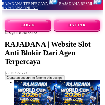
RAJADANA TERPERCAYA
RAJADANA RESMI
RAJADANA ONLINE
LOGIN
DAFTAR
Design ID: 74165272
RAJADANA | Website Slot
Anti Blokir Dari Agen
Terpercaya
$3
IDR 77.777
Create an account to favorite this design!