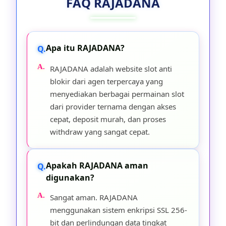
FAQ RAJADANA
Apa itu RAJADANA?
RAJADANA adalah website slot anti
blokir dari agen terpercaya yang
menyediakan berbagai permainan slot
dari provider ternama dengan akses
cepat, deposit murah, dan proses
withdraw yang sangat cepat.
Apakah RAJADANA aman
digunakan?
Sangat aman. RAJADANA
menggunakan sistem enkripsi SSL 256-
bit dan perlindungan data tingkat