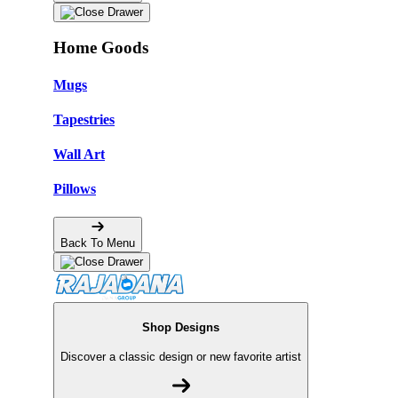
Home Goods
Mugs
Tapestries
Wall Art
Pillows
Back To Menu
Shop Designs
Discover a classic design or new favorite artist