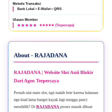
Metode Transaksi
Bank Lokal • E-Wallet • QRIS
Ulasan Member
★★★★★ (Terpercaya)
About - RAJADANA
RAJADANA | Website Slot Anti Blokir
Dari Agen Terpercaya
Pernah niat main slot, tapi malah bete karena halaman
nge-load lama banget kayak lagi nunggu panci
mendidih? Di
RAJADANA
proses masuk dibuat