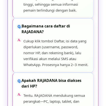
tinggi, sehingga semua informasi
pemain terlindungi dengan baik.
Bagaimana cara daftar di
RAJADANA?
Cukup klik tombol Daftar, isi data yang
diperlukan (username, password,
nomor HP, dan rekening bank), lalu
verifikasi akun melalui SMS atau
WhatsApp. Prosesnya hanya 2–3 menit.
Apakah RAJADANA bisa diakses
dari HP?
Tentu. RAJADANA mendukung semua
perangkat—PC, laptop, tablet, dan