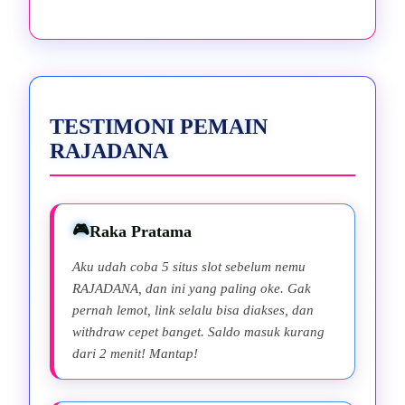
TESTIMONI PEMAIN
RAJADANA
Raka Pratama
Aku udah coba 5 situs slot sebelum nemu
RAJADANA, dan ini yang paling oke. Gak
pernah lemot, link selalu bisa diakses, dan
withdraw cepet banget. Saldo masuk kurang
dari 2 menit! Mantap!