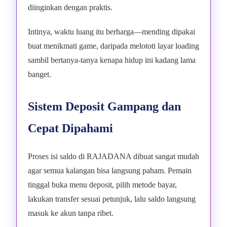
diinginkan dengan praktis.
Intinya, waktu luang itu berharga—mending dipakai
buat menikmati game, daripada melototi layar loading
sambil bertanya-tanya kenapa hidup ini kadang lama
banget.
Sistem Deposit Gampang dan
Cepat Dipahami
Proses isi saldo di RAJADANA dibuat sangat mudah
agar semua kalangan bisa langsung paham. Pemain
tinggal buka menu deposit, pilih metode bayar,
lakukan transfer sesuai petunjuk, lalu saldo langsung
masuk ke akun tanpa ribet.