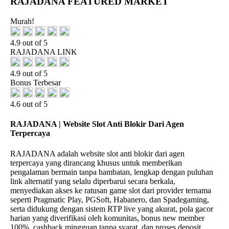
RAJADANA FEATURED MARKET
Murah!
4.9 out of 5
RAJADANA LINK
4.9 out of 5
Bonus Terbesar
4.6 out of 5
RAJADANA | Website Slot Anti Blokir Dari Agen
Terpercaya
RAJADANA adalah website slot anti blokir dari agen
terpercaya yang dirancang khusus untuk memberikan
pengalaman bermain tanpa hambatan, lengkap dengan puluhan
link alternatif yang selalu diperbarui secara berkala,
menyediakan akses ke ratusan game slot dari provider ternama
seperti Pragmatic Play, PGSoft, Habanero, dan Spadegaming,
serta didukung dengan sistem RTP live yang akurat, pola gacor
harian yang diverifikasi oleh komunitas, bonus new member
100%, cashback mingguan tanpa syarat, dan proses deposit