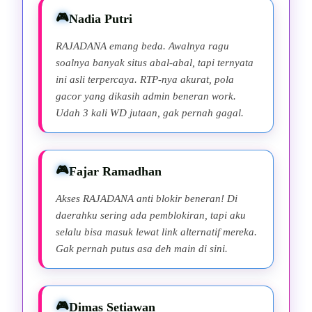
Nadia Putri
RAJADANA emang beda. Awalnya ragu
soalnya banyak situs abal-abal, tapi ternyata
ini asli terpercaya. RTP-nya akurat, pola
gacor yang dikasih admin beneran work.
Udah 3 kali WD jutaan, gak pernah gagal.
Fajar Ramadhan
Akses RAJADANA anti blokir beneran! Di
daerahku sering ada pemblokiran, tapi aku
selalu bisa masuk lewat link alternatif mereka.
Gak pernah putus asa deh main di sini.
Dimas Setiawan