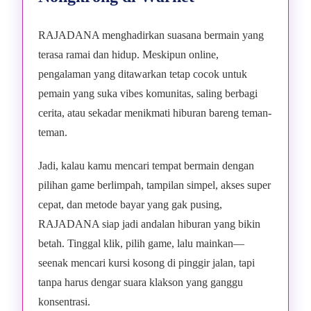
RAJADANA menghadirkan suasana bermain yang
terasa ramai dan hidup. Meskipun online,
pengalaman yang ditawarkan tetap cocok untuk
pemain yang suka vibes komunitas, saling berbagi
cerita, atau sekadar menikmati hiburan bareng teman-
teman.
Jadi, kalau kamu mencari tempat bermain dengan
pilihan game berlimpah, tampilan simpel, akses super
cepat, dan metode bayar yang gak pusing,
RAJADANA siap jadi andalan hiburan yang bikin
betah. Tinggal klik, pilih game, lalu mainkan—
seenak mencari kursi kosong di pinggir jalan, tapi
tanpa harus dengar suara klakson yang ganggu
konsentrasi.