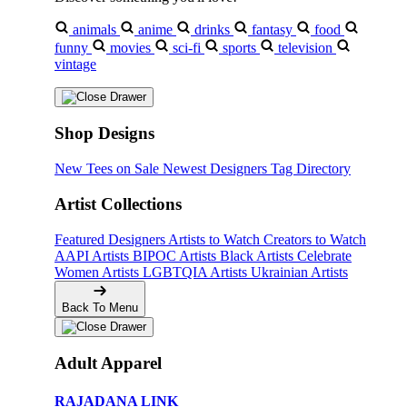
animals
anime
drinks
fantasy
food
funny
movies
sci-fi
sports
television
vintage
Shop Designs
New Tees on Sale
Newest Designers
Tag Directory
Artist Collections
Featured Designers
Artists to Watch
Creators to Watch
AAPI Artists
BIPOC Artists
Black Artists
Celebrate
Women Artists
LGBTQIA Artists
Ukrainian Artists
Back To Menu
Adult Apparel
RAJADANA LINK