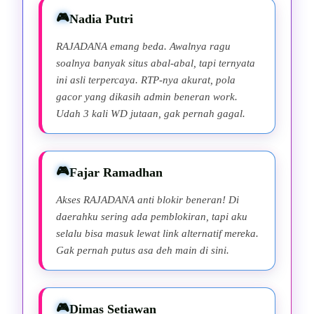
Nadia Putri
RAJADANA emang beda. Awalnya ragu
soalnya banyak situs abal-abal, tapi ternyata
ini asli terpercaya. RTP-nya akurat, pola
gacor yang dikasih admin beneran work.
Udah 3 kali WD jutaan, gak pernah gagal.
Fajar Ramadhan
Akses RAJADANA anti blokir beneran! Di
daerahku sering ada pemblokiran, tapi aku
selalu bisa masuk lewat link alternatif mereka.
Gak pernah putus asa deh main di sini.
Dimas Setiawan