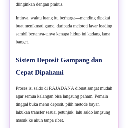
diinginkan dengan praktis.
Intinya, waktu luang itu berharga—mending dipakai
buat menikmati game, daripada melototi layar loading
sambil bertanya-tanya kenapa hidup ini kadang lama
banget.
Sistem Deposit Gampang dan
Cepat Dipahami
Proses isi saldo di RAJADANA dibuat sangat mudah
agar semua kalangan bisa langsung paham. Pemain
tinggal buka menu deposit, pilih metode bayar,
lakukan transfer sesuai petunjuk, lalu saldo langsung
masuk ke akun tanpa ribet.