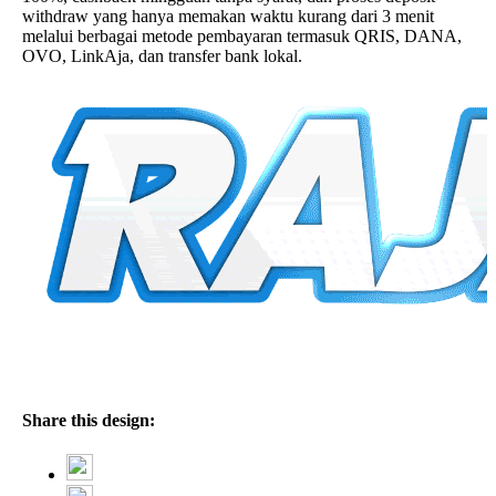
withdraw yang hanya memakan waktu kurang dari 3 menit
melalui berbagai metode pembayaran termasuk QRIS, DANA,
OVO, LinkAja, dan transfer bank lokal.
Share this design: