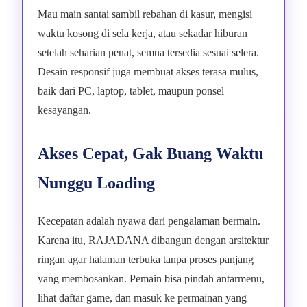
Mau main santai sambil rebahan di kasur, mengisi
waktu kosong di sela kerja, atau sekadar hiburan
setelah seharian penat, semua tersedia sesuai selera.
Desain responsif juga membuat akses terasa mulus,
baik dari PC, laptop, tablet, maupun ponsel
kesayangan.
Akses Cepat, Gak Buang Waktu
Nunggu Loading
Kecepatan adalah nyawa dari pengalaman bermain.
Karena itu, RAJADANA dibangun dengan arsitektur
ringan agar halaman terbuka tanpa proses panjang
yang membosankan. Pemain bisa pindah antarmenu,
lihat daftar game, dan masuk ke permainan yang