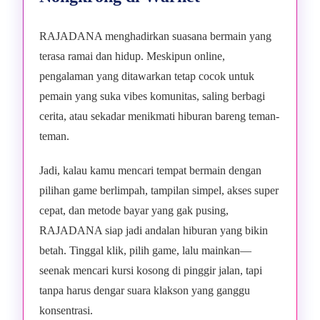
RAJADANA menghadirkan suasana bermain yang
terasa ramai dan hidup. Meskipun online,
pengalaman yang ditawarkan tetap cocok untuk
pemain yang suka vibes komunitas, saling berbagi
cerita, atau sekadar menikmati hiburan bareng teman-
teman.
Jadi, kalau kamu mencari tempat bermain dengan
pilihan game berlimpah, tampilan simpel, akses super
cepat, dan metode bayar yang gak pusing,
RAJADANA siap jadi andalan hiburan yang bikin
betah. Tinggal klik, pilih game, lalu mainkan—
seenak mencari kursi kosong di pinggir jalan, tapi
tanpa harus dengar suara klakson yang ganggu
konsentrasi.