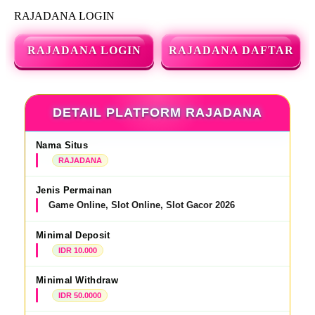
RAJADANA LOGIN
RAJADANA LOGIN
RAJADANA DAFTAR
DETAIL PLATFORM RAJADANA
Nama Situs
RAJADANA
Jenis Permainan
Game Online, Slot Online, Slot Gacor 2026
Minimal Deposit
IDR 10.000
Minimal Withdraw
IDR 50.0000