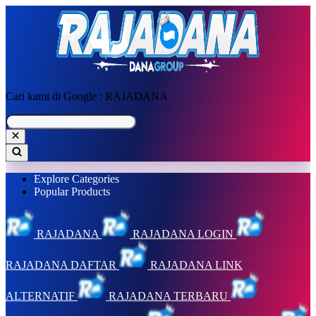
Cari kami di Google : RAJADANA
Explore Categories
Popular Products
RAJADANA
RAJADANA LOGIN
RAJADANA DAFTAR
RAJADANA LINK
ALTERNATIF
RAJADANA TERBARU