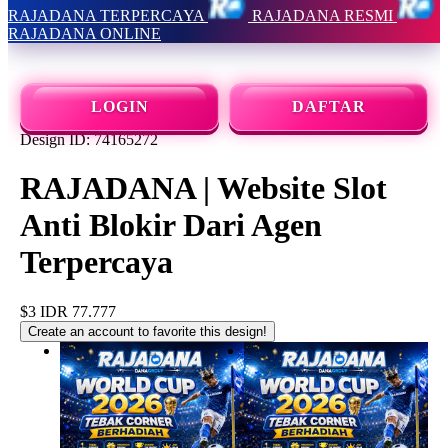
RAJADANA TERPERCAYA
RAJADANA RESMI
RAJADANA ONLINE
LOGIN
DAFTAR
Design ID: 74165272
RAJADANA | Website Slot
Anti Blokir Dari Agen
Terpercaya
$3
IDR 77.777
Create an account to favorite this design!