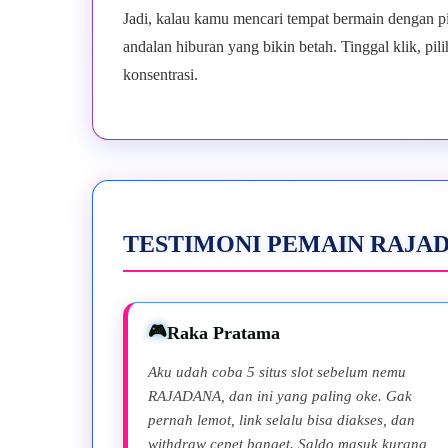
Jadi, kalau kamu mencari tempat bermain dengan p
andalan hiburan yang bikin betah. Tinggal klik, pi
konsentrasi.
TESTIMONI PEMAIN RAJA
Raka Pratama
Aku udah coba 5 situs slot sebelum nemu
RAJADANA, dan ini yang paling oke. Gak
pernah lemot, link selalu bisa diakses, dan
withdraw cepet banget. Saldo masuk kurang