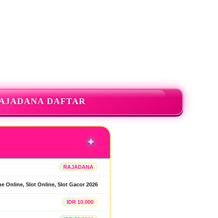
AJADANA DAFTAR
RAJADANA
 Online, Slot Online, Slot Gacor 2026
IDR 10.000