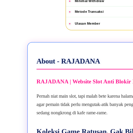
Minimal Withdraw
Metode Transaksi
Ulasan Member
About - RAJADANA
RAJADANA | Website Slot Anti Blokir 
Pernah niat main slot, tapi malah bete karena hal
agar pemain tidak perlu mengutak-atik banyak penga
sedang nongkrong di kafe rame-rame.
Koleksi Game Ratusan, Gak Bi