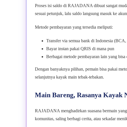
Proses isi saldo di RAJADANA dibuat sangat mudah
sesuai petunjuk, lalu saldo langsung masuk ke akun 
Metode pembayaran yang tersedia meliputi:
Transfer via semua bank di Indonesia (BCA
Bayar instan pakai QRIS di mana pun
Berbagai metode pembayaran lain yang bisa d
Dengan banyaknya pilihan, pemain bisa pakai metod
selanjutnya kayak main tebak-tebakan.
Main Bareng, Rasanya Kayak 
RAJADANA menghadirkan suasana bermain yang ter
komunitas, saling berbagi cerita, atau sekadar men