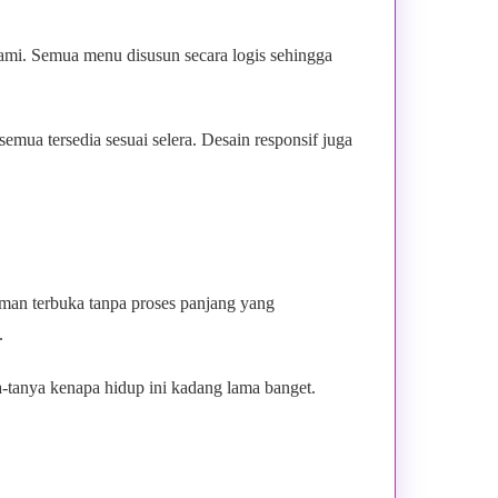
i. Semua menu disusun secara logis sehingga
semua tersedia sesuai selera. Desain responsif juga
man terbuka tanpa proses panjang yang
.
a-tanya kenapa hidup ini kadang lama banget.