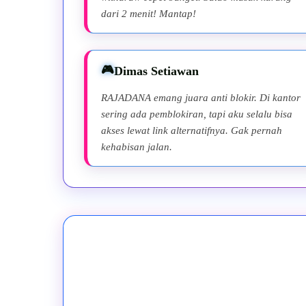
dari 2 menit! Mantap!
Dimas Setiawan
RAJADANA emang juara anti blokir. Di kantor
sering ada pemblokiran, tapi aku selalu bisa
akses lewat link alternatifnya. Gak pernah
kehabisan jalan.