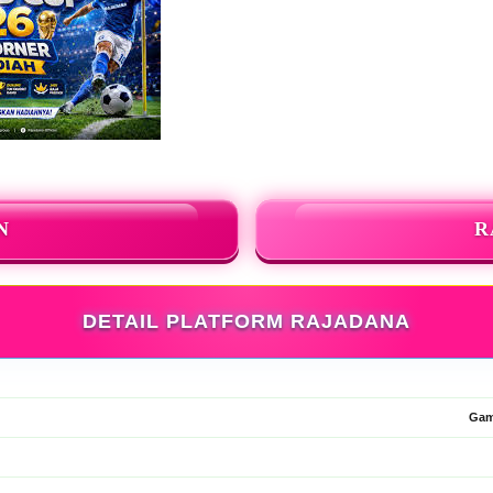
N
R
DETAIL PLATFORM RAJADANA
Game