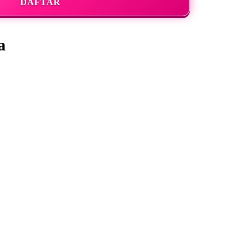
DAFTAR
a