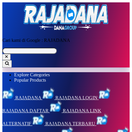
Cari kami di Google : RAJADANA
Explore Categories
Popular Products
RAJADANA
RAJADANA LOGIN
RAJADANA DAFTAR
RAJADANA LINK
ALTERNATIF
RAJADANA TERBARU