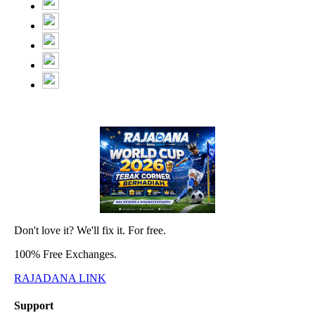
Don't love it? We'll fix it. For free.
100% Free Exchanges.
RAJADANA LINK
Support