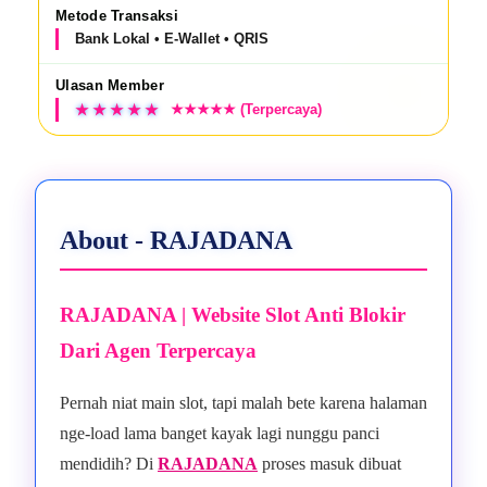
Metode Transaksi
Bank Lokal • E-Wallet • QRIS
Ulasan Member
★★★★★ (Terpercaya)
About - RAJADANA
RAJADANA | Website Slot Anti Blokir
Dari Agen Terpercaya
Pernah niat main slot, tapi malah bete karena halaman
nge-load lama banget kayak lagi nunggu panci
mendidih? Di
RAJADANA
proses masuk dibuat