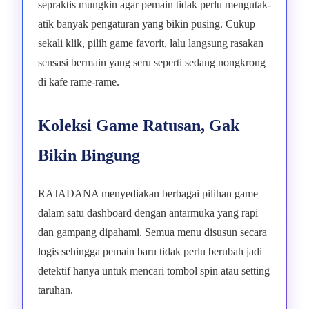
sepraktis mungkin agar pemain tidak perlu mengutak-
atik banyak pengaturan yang bikin pusing. Cukup
sekali klik, pilih game favorit, lalu langsung rasakan
sensasi bermain yang seru seperti sedang nongkrong
di kafe rame-rame.
Koleksi Game Ratusan, Gak
Bikin Bingung
RAJADANA menyediakan berbagai pilihan game
dalam satu dashboard dengan antarmuka yang rapi
dan gampang dipahami. Semua menu disusun secara
logis sehingga pemain baru tidak perlu berubah jadi
detektif hanya untuk mencari tombol spin atau setting
taruhan.