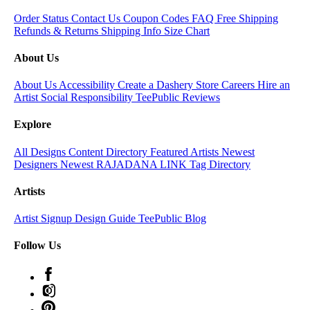
Order Status
Contact Us
Coupon Codes
FAQ
Free Shipping
Refunds & Returns
Shipping Info
Size Chart
About Us
About Us
Accessibility
Create a Dashery Store
Careers
Hire an
Artist
Social Responsibility
TeePublic Reviews
Explore
All Designs
Content Directory
Featured Artists
Newest
Designers
Newest RAJADANA LINK
Tag Directory
Artists
Artist Signup
Design Guide
TeePublic Blog
Follow Us