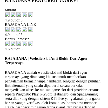
RAJADANA FEATURED MARKET
Murah!
4.9 out of 5
RAJADANA LINK
4.9 out of 5
Bonus Terbesar
4.6 out of 5
RAJADANA | Website Slot Anti Blokir Dari Agen
Terpercaya
RAJADANA adalah website slot anti blokir dari agen
terpercaya yang dirancang khusus untuk memberikan
pengalaman bermain tanpa hambatan, lengkap dengan puluhan
link alternatif yang selalu diperbarui secara berkala,
menyediakan akses ke ratusan game slot dari provider ternama
seperti Pragmatic Play, PGSoft, Habanero, dan Spadegaming,
serta didukung dengan sistem RTP live yang akurat, pola gacor
harian yang diverifikasi oleh komunitas, bonus new member
100%, cashback mingguan tanpa syarat, dan proses deposit