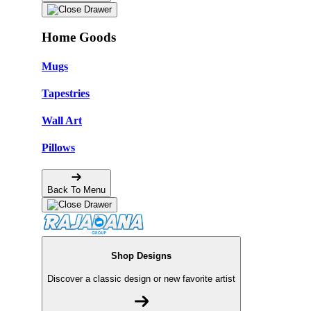
Home Goods
Mugs
Tapestries
Wall Art
Pillows
Back To Menu
Shop Designs
Discover a classic design or new favorite artist