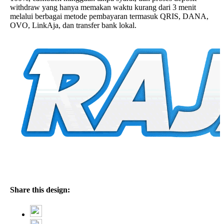
withdraw yang hanya memakan waktu kurang dari 3 menit
melalui berbagai metode pembayaran termasuk QRIS, DANA,
OVO, LinkAja, dan transfer bank lokal.
Share this design: