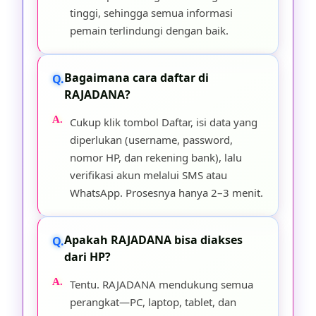
tinggi, sehingga semua informasi
pemain terlindungi dengan baik.
Bagaimana cara daftar di
RAJADANA?
Cukup klik tombol Daftar, isi data yang
diperlukan (username, password,
nomor HP, dan rekening bank), lalu
verifikasi akun melalui SMS atau
WhatsApp. Prosesnya hanya 2–3 menit.
Apakah RAJADANA bisa diakses
dari HP?
Tentu. RAJADANA mendukung semua
perangkat—PC, laptop, tablet, dan