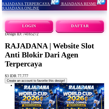
RAJADANA TERPERCAYA
RAJADANA RESMI
RAJADANA ONLINE
LOGIN
DAFTAR
Design ID: 74165272
RAJADANA | Website Slot
Anti Blokir Dari Agen
Terpercaya
$3
IDR 77.777
Create an account to favorite this design!