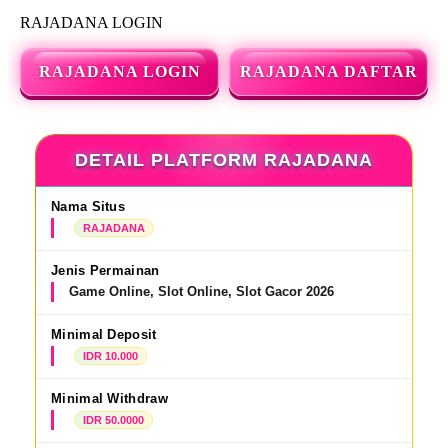
RAJADANA LOGIN
RAJADANA LOGIN
RAJADANA DAFTAR
DETAIL PLATFORM RAJADANA
Nama Situs
RAJADANA
Jenis Permainan
Game Online, Slot Online, Slot Gacor 2026
Minimal Deposit
IDR 10.000
Minimal Withdraw
IDR 50.0000