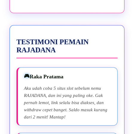
TESTIMONI PEMAIN
RAJADANA
Raka Pratama
Aku udah coba 5 situs slot sebelum nemu
RAJADANA, dan ini yang paling oke. Gak
pernah lemot, link selalu bisa diakses, dan
withdraw cepet banget. Saldo masuk kurang
dari 2 menit! Mantap!