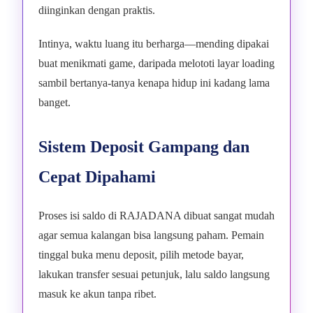
diinginkan dengan praktis.
Intinya, waktu luang itu berharga—mending dipakai
buat menikmati game, daripada melototi layar loading
sambil bertanya-tanya kenapa hidup ini kadang lama
banget.
Sistem Deposit Gampang dan
Cepat Dipahami
Proses isi saldo di RAJADANA dibuat sangat mudah
agar semua kalangan bisa langsung paham. Pemain
tinggal buka menu deposit, pilih metode bayar,
lakukan transfer sesuai petunjuk, lalu saldo langsung
masuk ke akun tanpa ribet.