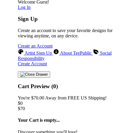
Welcome Guest!
Log In
Sign Up
Create an account to save your favorite designs for
viewing anytime, on any device.
Create an Account
Artist Sign Up
About TeePublic
Social
Responsibility
Create Account
Cart Preview (0)
You're
$70.00
Away from
FREE US Shipping!
$0
$70
Your Cart is empty...
Discover something you'll love!