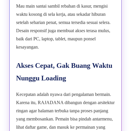
Mau main santai sambil rebahan di kasur, mengisi
waktu kosong di sela kerja, atau sekadar hiburan
setelah seharian penat, semua tersedia sesuai selera.
Desain responsif juga membuat akses terasa mulus,
baik dari PC, laptop, tablet, maupun ponsel
kesayangan.
Akses Cepat, Gak Buang Waktu
Nunggu Loading
Kecepatan adalah nyawa dari pengalaman bermain.
Karena itu, RAJADANA dibangun dengan arsitektur
ringan agar halaman terbuka tanpa proses panjang
yang membosankan. Pemain bisa pindah antarmenu,
lihat daftar game, dan masuk ke permainan yang