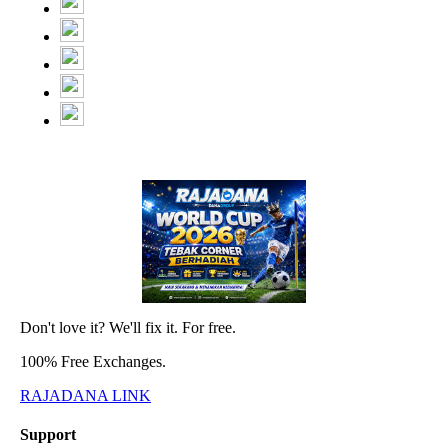
Don't love it? We'll fix it. For free.
100% Free Exchanges.
RAJADANA LINK
Support