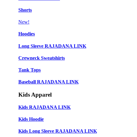
Shorts
New!
Hoodies
Long Sleeve RAJADANA LINK
Crewneck Sweatshirts
Tank Tops
Baseball RAJADANA LINK
Kids Apparel
Kids RAJADANA LINK
Kids Hoodie
Kids Long Sleeve RAJADANA LINK