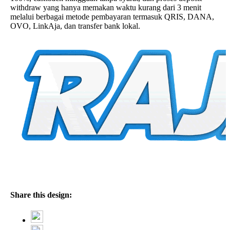
withdraw yang hanya memakan waktu kurang dari 3 menit
melalui berbagai metode pembayaran termasuk QRIS, DANA,
OVO, LinkAja, dan transfer bank lokal.
Share this design: