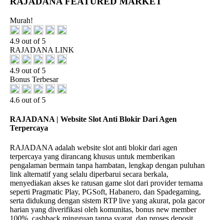
RAJADANA FEATURED MARKET
Murah!
4.9 out of 5
RAJADANA LINK
4.9 out of 5
Bonus Terbesar
4.6 out of 5
RAJADANA | Website Slot Anti Blokir Dari Agen
Terpercaya
RAJADANA adalah website slot anti blokir dari agen
terpercaya yang dirancang khusus untuk memberikan
pengalaman bermain tanpa hambatan, lengkap dengan puluhan
link alternatif yang selalu diperbarui secara berkala,
menyediakan akses ke ratusan game slot dari provider ternama
seperti Pragmatic Play, PGSoft, Habanero, dan Spadegaming,
serta didukung dengan sistem RTP live yang akurat, pola gacor
harian yang diverifikasi oleh komunitas, bonus new member
100%, cashback mingguan tanpa syarat, dan proses deposit