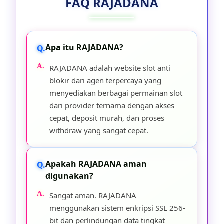
FAQ RAJADANA
Apa itu RAJADANA?
RAJADANA adalah website slot anti
blokir dari agen terpercaya yang
menyediakan berbagai permainan slot
dari provider ternama dengan akses
cepat, deposit murah, dan proses
withdraw yang sangat cepat.
Apakah RAJADANA aman
digunakan?
Sangat aman. RAJADANA
menggunakan sistem enkripsi SSL 256-
bit dan perlindungan data tingkat