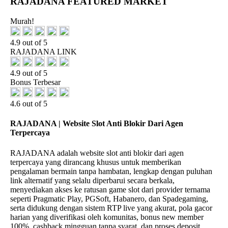
RAJADANA FEATURED MARKET
Murah!
4.9 out of 5
RAJADANA LINK
4.9 out of 5
Bonus Terbesar
4.6 out of 5
RAJADANA | Website Slot Anti Blokir Dari Agen
Terpercaya
RAJADANA adalah website slot anti blokir dari agen
terpercaya yang dirancang khusus untuk memberikan
pengalaman bermain tanpa hambatan, lengkap dengan puluhan
link alternatif yang selalu diperbarui secara berkala,
menyediakan akses ke ratusan game slot dari provider ternama
seperti Pragmatic Play, PGSoft, Habanero, dan Spadegaming,
serta didukung dengan sistem RTP live yang akurat, pola gacor
harian yang diverifikasi oleh komunitas, bonus new member
100%, cashback mingguan tanpa syarat, dan proses deposit