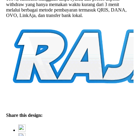
withdraw yang hanya memakan waktu kurang dari 3 menit
melalui berbagai metode pembayaran termasuk QRIS, DANA,
OVO, LinkAja, dan transfer bank lokal.
Share this design: