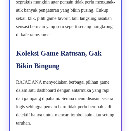
sepraktis mungkin agar pemain tidak perlu mengutak-
atik banyak pengaturan yang bikin pusing. Cukup
sekali klik, pilih game favorit, lalu langsung rasakan
sensasi bermain yang seru seperti sedang nongkrong
di kafe rame-rame.
Koleksi Game Ratusan, Gak
Bikin Bingung
RAJADANA menyediakan berbagai pilihan game
dalam satu dashboard dengan antarmuka yang rapi
dan gampang dipahami. Semua menu disusun secara
logis sehingga pemain baru tidak perlu berubah jadi
detektif hanya untuk mencari tombol spin atau setting
taruhan.