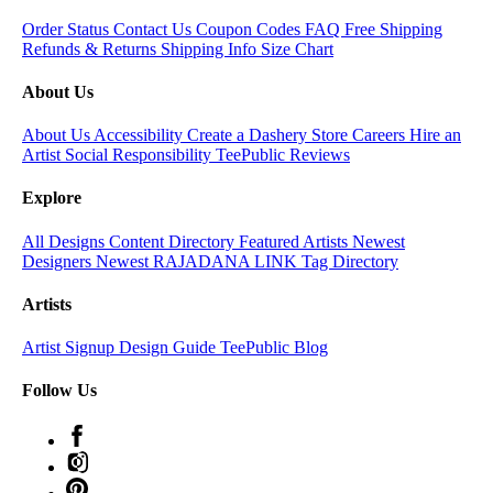
Order Status
Contact Us
Coupon Codes
FAQ
Free Shipping
Refunds & Returns
Shipping Info
Size Chart
About Us
About Us
Accessibility
Create a Dashery Store
Careers
Hire an
Artist
Social Responsibility
TeePublic Reviews
Explore
All Designs
Content Directory
Featured Artists
Newest
Designers
Newest RAJADANA LINK
Tag Directory
Artists
Artist Signup
Design Guide
TeePublic Blog
Follow Us