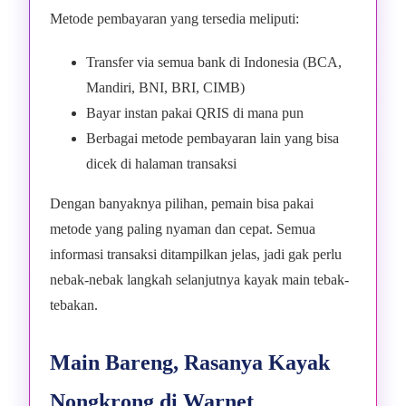
Metode pembayaran yang tersedia meliputi:
Transfer via semua bank di Indonesia (BCA,
Mandiri, BNI, BRI, CIMB)
Bayar instan pakai QRIS di mana pun
Berbagai metode pembayaran lain yang bisa
dicek di halaman transaksi
Dengan banyaknya pilihan, pemain bisa pakai
metode yang paling nyaman dan cepat. Semua
informasi transaksi ditampilkan jelas, jadi gak perlu
nebak-nebak langkah selanjutnya kayak main tebak-
tebakan.
Main Bareng, Rasanya Kayak
Nongkrong di Warnet