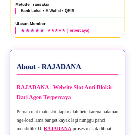
Metode Transaksi
Bank Lokal • E-Wallet • QRIS
Ulasan Member
★★★★★ (Terpercaya)
About - RAJADANA
RAJADANA | Website Slot Anti Blokir
Dari Agen Terpercaya
Pernah niat main slot, tapi malah bete karena halaman
nge-load lama banget kayak lagi nunggu panci
mendidih? Di
RAJADANA
proses masuk dibuat