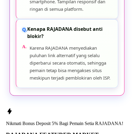
smartphone. Tampilan responsif dan
ringan di semua platform.
Kenapa RAJADANA disebut anti
blokir?
Karena RAJADANA menyediakan
puluhan link alternatif yang selalu
diperbarui secara otomatis, sehingga
pemain tetap bisa mengakses situs
meskipun terjadi pemblokiran oleh ISP.
Nikmati
Bonus Deposit 5%
Bagi Pemain Setia
RAJADANA!