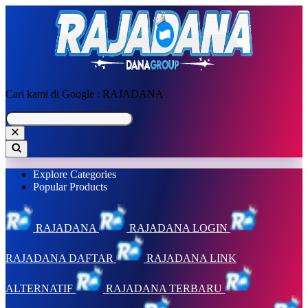
Cari kami di Google : RAJADANA
Explore Categories
Popular Products
RAJADANA
RAJADANA LOGIN
RAJADANA DAFTAR
RAJADANA LINK
ALTERNATIF
RAJADANA TERBARU