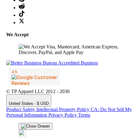
We Accept
© TP Apparel LLC 2012 - 2030
United States - $ USD
Product Safety
Intellectual Property Policy
CA: Do Not Sell My
Personal Information
Privacy Policy
Terms