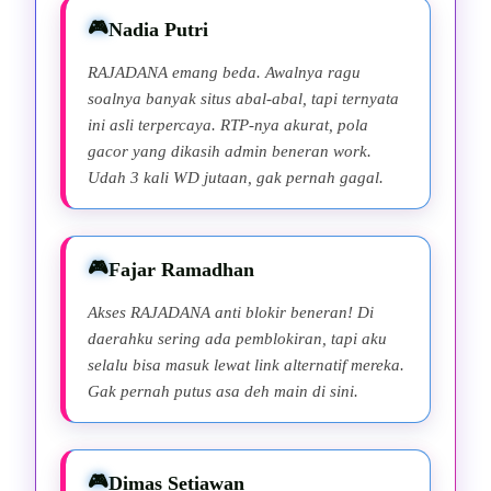
Nadia Putri
RAJADANA emang beda. Awalnya ragu
soalnya banyak situs abal-abal, tapi ternyata
ini asli terpercaya. RTP-nya akurat, pola
gacor yang dikasih admin beneran work.
Udah 3 kali WD jutaan, gak pernah gagal.
Fajar Ramadhan
Akses RAJADANA anti blokir beneran! Di
daerahku sering ada pemblokiran, tapi aku
selalu bisa masuk lewat link alternatif mereka.
Gak pernah putus asa deh main di sini.
Dimas Setiawan