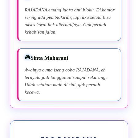
RAJADANA emang juara anti blokir. Di kantor
sering ada pemblokiran, tapi aku selalu bisa
akses lewat link alternatifnya. Gak pernah
kehabisan jalan.
Sinta Maharani
Awalnya cuma iseng coba RAJADANA, eh
ternyata jadi langganan sampai sekarang.
Udah setahun main di sini, gak pernah
kecewa.