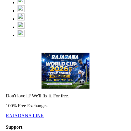
Don't love it? We'll fix it. For free.
100% Free Exchanges.
RAJADANA LINK
Support