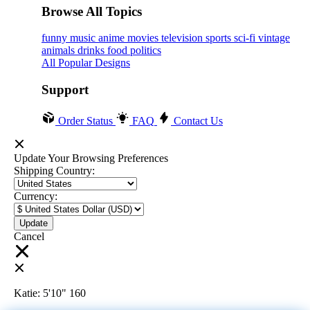
Browse All Topics
funny
music
anime
movies
television
sports
sci-fi
vintage
animals
drinks
food
politics
All Popular Designs
Support
Order Status
FAQ
Contact Us
Update Your Browsing Preferences
Shipping Country:
Currency:
Cancel
Katie:
5'10"
160