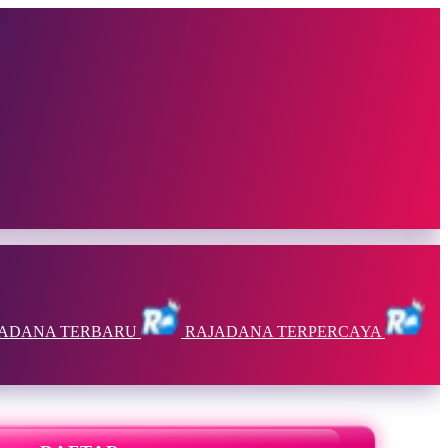
ADANA TERBARU
RAJADANA TERPERCAYA