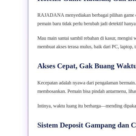
RAJADANA menyediakan berbagai pilihan game dal
pemain baru tidak perlu berubah jadi detektif hanya
Mau main santai sambil rebahan di kasur, mengisi wa
membuat akses terasa mulus, baik dari PC, laptop,
Akses Cepat, Gak Buang Wakt
Kecepatan adalah nyawa dari pengalaman bermain.
membosankan. Pemain bisa pindah antarmenu, lihat
Intinya, waktu luang itu berharga—mending dipakai
Sistem Deposit Gampang dan 