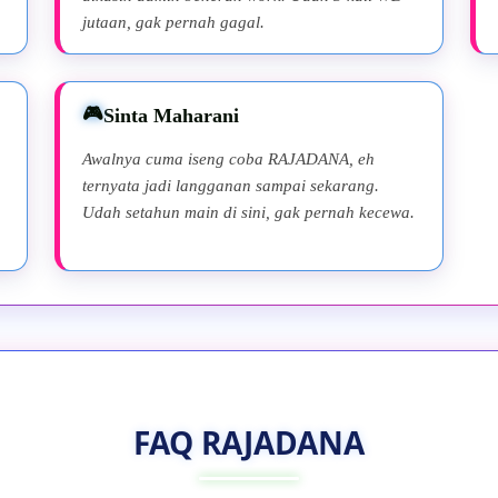
jutaan, gak pernah gagal.
Sinta Maharani
Awalnya cuma iseng coba RAJADANA, eh
ternyata jadi langganan sampai sekarang.
Udah setahun main di sini, gak pernah kecewa.
FAQ RAJADANA