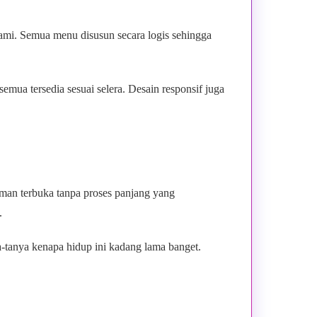
i. Semua menu disusun secara logis sehingga
semua tersedia sesuai selera. Desain responsif juga
man terbuka tanpa proses panjang yang
.
a-tanya kenapa hidup ini kadang lama banget.