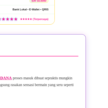
IDR 50.0000
Bank Lokal • E-Wallet • QRIS
★★★★★ (Terpercaya)
ADANA
proses masuk dibuat sepraktis mungkin
ngsung rasakan sensasi bermain yang seru seperti