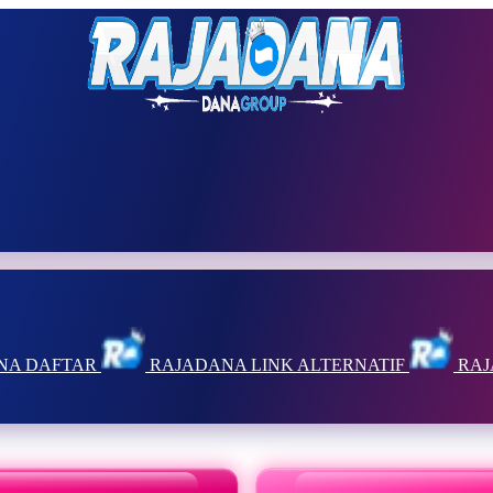
NA DAFTAR
RAJADANA LINK ALTERNATIF
RAJ