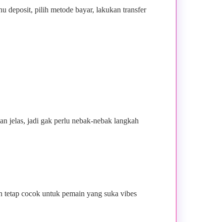
deposit, pilih metode bayar, lakukan transfer
n jelas, jadi gak perlu nebak-nebak langkah
tetap cocok untuk pemain yang suka vibes