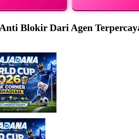
nti Blokir Dari Agen Terpercay