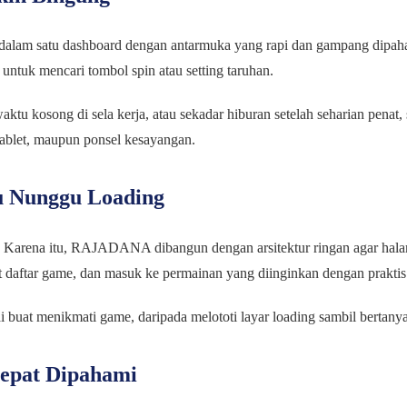
am satu dashboard dengan antarmuka yang rapi dan gampang dipaham
 untuk mencari tombol spin atau setting taruhan.
ktu kosong di sela kerja, atau sekadar hiburan setelah seharian penat, 
 tablet, maupun ponsel kesayangan.
u Nunggu Loading
 Karena itu, RAJADANA dibangun dengan arsitektur ringan agar hala
 daftar game, dan masuk ke permainan yang diinginkan dengan praktis
 buat menikmati game, daripada melototi layar loading sambil bertany
Cepat Dipahami