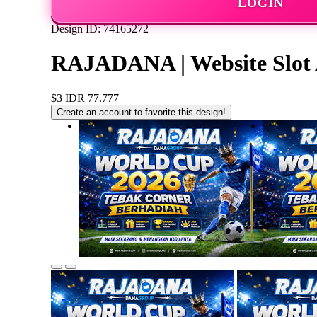
LOGIN
Design ID: 74165272
RAJADANA | Website Slot A
$3
IDR 77.777
Create an account to favorite this design!