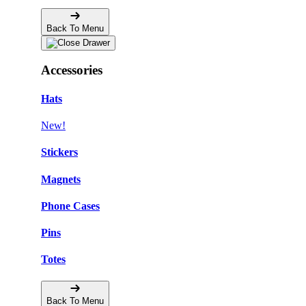
Back To Menu
Accessories
Hats
New!
Stickers
Magnets
Phone Cases
Pins
Totes
Back To Menu