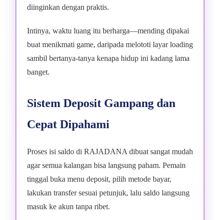
diinginkan dengan praktis.
Intinya, waktu luang itu berharga—mending dipakai
buat menikmati game, daripada melototi layar loading
sambil bertanya-tanya kenapa hidup ini kadang lama
banget.
Sistem Deposit Gampang dan
Cepat Dipahami
Proses isi saldo di RAJADANA dibuat sangat mudah
agar semua kalangan bisa langsung paham. Pemain
tinggal buka menu deposit, pilih metode bayar,
lakukan transfer sesuai petunjuk, lalu saldo langsung
masuk ke akun tanpa ribet.