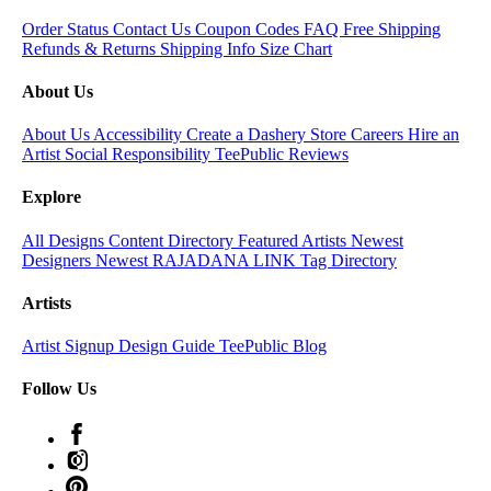
Order Status
Contact Us
Coupon Codes
FAQ
Free Shipping
Refunds & Returns
Shipping Info
Size Chart
About Us
About Us
Accessibility
Create a Dashery Store
Careers
Hire an
Artist
Social Responsibility
TeePublic Reviews
Explore
All Designs
Content Directory
Featured Artists
Newest
Designers
Newest RAJADANA LINK
Tag Directory
Artists
Artist Signup
Design Guide
TeePublic Blog
Follow Us