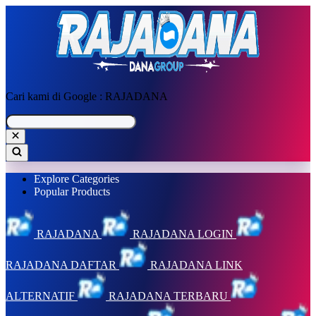
Cari kami di Google : RAJADANA
Explore Categories
Popular Products
RAJADANA
RAJADANA LOGIN
RAJADANA DAFTAR
RAJADANA LINK
ALTERNATIF
RAJADANA TERBARU