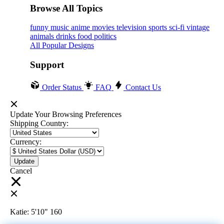
Browse All Topics
funny
music
anime
movies
television
sports
sci-fi
vintage
animals
drinks
food
politics
All Popular Designs
Support
Order Status
FAQ
Contact Us
Update Your Browsing Preferences
Shipping Country:
Currency:
Cancel
Katie:
5'10"
160