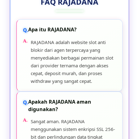
FAQ RAJADANA
Apa itu RAJADANA?
RAJADANA adalah website slot anti
blokir dari agen terpercaya yang
menyediakan berbagai permainan slot
dari provider ternama dengan akses
cepat, deposit murah, dan proses
withdraw yang sangat cepat.
Apakah RAJADANA aman
digunakan?
Sangat aman. RAJADANA
menggunakan sistem enkripsi SSL 256-
bit dan perlindungan data tingkat