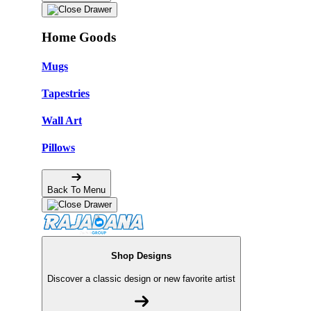
Home Goods
Mugs
Tapestries
Wall Art
Pillows
Back To Menu
Shop Designs
Discover a classic design or new favorite artist