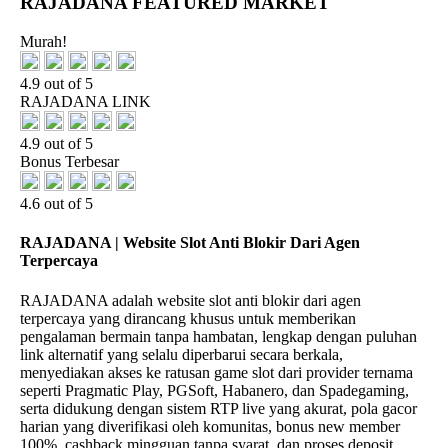
RAJADANA FEATURED MARKET
Murah!
4.9 out of 5
RAJADANA LINK
4.9 out of 5
Bonus Terbesar
4.6 out of 5
RAJADANA | Website Slot Anti Blokir Dari Agen
Terpercaya
RAJADANA adalah website slot anti blokir dari agen
terpercaya yang dirancang khusus untuk memberikan
pengalaman bermain tanpa hambatan, lengkap dengan puluhan
link alternatif yang selalu diperbarui secara berkala,
menyediakan akses ke ratusan game slot dari provider ternama
seperti Pragmatic Play, PGSoft, Habanero, dan Spadegaming,
serta didukung dengan sistem RTP live yang akurat, pola gacor
harian yang diverifikasi oleh komunitas, bonus new member
100%, cashback mingguan tanpa syarat, dan proses deposit