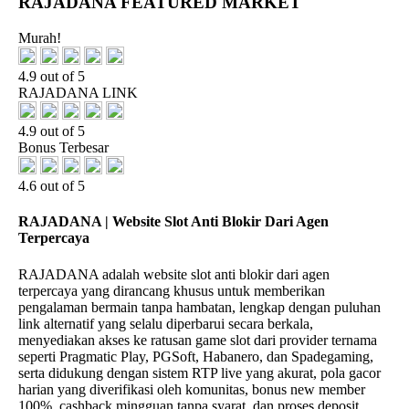
RAJADANA FEATURED MARKET
Murah!
4.9 out of 5
RAJADANA LINK
4.9 out of 5
Bonus Terbesar
4.6 out of 5
RAJADANA | Website Slot Anti Blokir Dari Agen
Terpercaya
RAJADANA adalah website slot anti blokir dari agen
terpercaya yang dirancang khusus untuk memberikan
pengalaman bermain tanpa hambatan, lengkap dengan puluhan
link alternatif yang selalu diperbarui secara berkala,
menyediakan akses ke ratusan game slot dari provider ternama
seperti Pragmatic Play, PGSoft, Habanero, dan Spadegaming,
serta didukung dengan sistem RTP live yang akurat, pola gacor
harian yang diverifikasi oleh komunitas, bonus new member
100%, cashback mingguan tanpa syarat, dan proses deposit