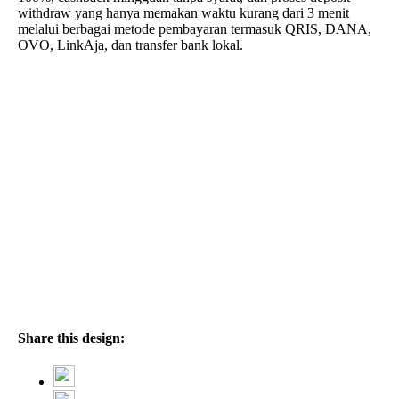
withdraw yang hanya memakan waktu kurang dari 3 menit
melalui berbagai metode pembayaran termasuk QRIS, DANA,
OVO, LinkAja, dan transfer bank lokal.
Share this design: