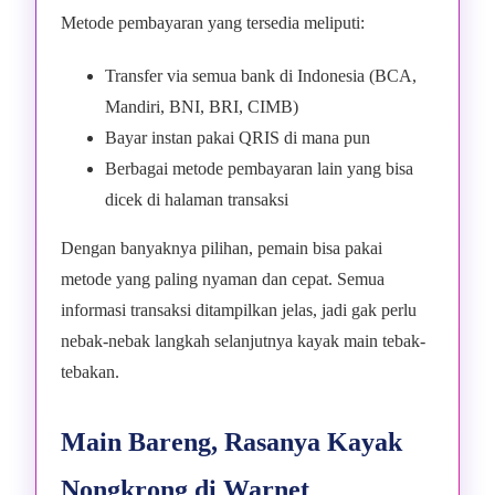
Metode pembayaran yang tersedia meliputi:
Transfer via semua bank di Indonesia (BCA,
Mandiri, BNI, BRI, CIMB)
Bayar instan pakai QRIS di mana pun
Berbagai metode pembayaran lain yang bisa
dicek di halaman transaksi
Dengan banyaknya pilihan, pemain bisa pakai
metode yang paling nyaman dan cepat. Semua
informasi transaksi ditampilkan jelas, jadi gak perlu
nebak-nebak langkah selanjutnya kayak main tebak-
tebakan.
Main Bareng, Rasanya Kayak
Nongkrong di Warnet