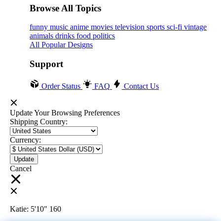
Browse All Topics
funny
music
anime
movies
television
sports
sci-fi
vintage
animals
drinks
food
politics
All Popular Designs
Support
Order Status
FAQ
Contact Us
Update Your Browsing Preferences
Shipping Country:
Currency:
Cancel
Katie:
5'10"
160