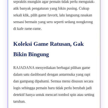
sepraktis mungkin agar pemain tidak perlu mengutak-
atik banyak pengaturan yang bikin pusing. Cukup
sekali klik, pilih game favorit, lalu langsung rasakan
sensasi bermain yang seru seperti sedang nongkrong
di kafe rame-rame.
Koleksi Game Ratusan, Gak
Bikin Bingung
RAJADANA menyediakan berbagai pilihan game
dalam satu dashboard dengan antarmuka yang rapi
dan gampang dipahami. Semua menu disusun secara
logis sehingga pemain baru tidak perlu berubah jadi
detektif hanya untuk mencari tombol spin atau setting
taruhan.