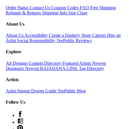
Order Status
Contact Us
Coupon Codes
FAQ
Free Shipping
Refunds & Returns
Shipping Info
Size Chart
About Us
About Us
Accessibility
Create a Dashery Store
Careers
Hire an
Artist
Social Responsibility
TeePublic Reviews
Explore
All Designs
Content Directory
Featured Artists
Newest
Designers
Newest RAJADANA LINK
Tag Directory
Artists
Artist Signup
Design Guide
TeePublic Blog
Follow Us