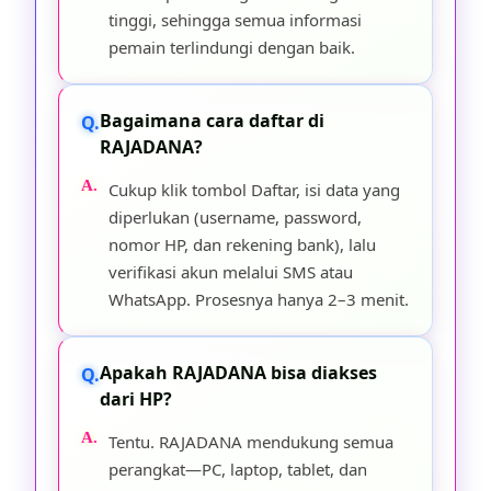
tinggi, sehingga semua informasi
pemain terlindungi dengan baik.
Bagaimana cara daftar di
RAJADANA?
Cukup klik tombol Daftar, isi data yang
diperlukan (username, password,
nomor HP, dan rekening bank), lalu
verifikasi akun melalui SMS atau
WhatsApp. Prosesnya hanya 2–3 menit.
Apakah RAJADANA bisa diakses
dari HP?
Tentu. RAJADANA mendukung semua
perangkat—PC, laptop, tablet, dan