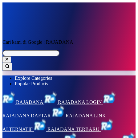
Cari kami di Google : RAJADANA
Explore Categories
Popular Products
RAJADANA
RAJADANA LOGIN
RAJADANA DAFTAR
RAJADANA LINK
ALTERNATIF
RAJADANA TERBARU