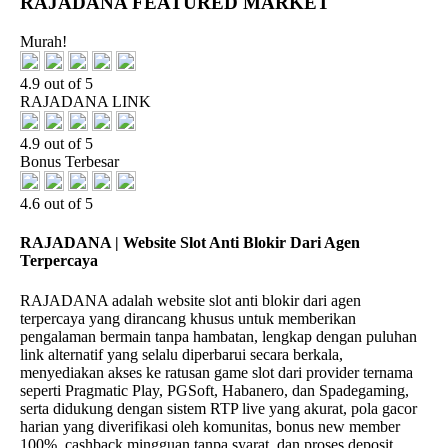
RAJADANA FEATURED MARKET
Murah!
4.9 out of 5
RAJADANA LINK
4.9 out of 5
Bonus Terbesar
4.6 out of 5
RAJADANA | Website Slot Anti Blokir Dari Agen
Terpercaya
RAJADANA adalah website slot anti blokir dari agen
terpercaya yang dirancang khusus untuk memberikan
pengalaman bermain tanpa hambatan, lengkap dengan puluhan
link alternatif yang selalu diperbarui secara berkala,
menyediakan akses ke ratusan game slot dari provider ternama
seperti Pragmatic Play, PGSoft, Habanero, dan Spadegaming,
serta didukung dengan sistem RTP live yang akurat, pola gacor
harian yang diverifikasi oleh komunitas, bonus new member
100%, cashback mingguan tanpa syarat, dan proses deposit