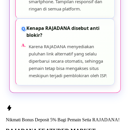
smartphone. Tampilan responsif dan
ringan di semua platform.
Kenapa RAJADANA disebut anti
blokir?
Karena RAJADANA menyediakan
puluhan link alternatif yang selalu
diperbarui secara otomatis, sehingga
pemain tetap bisa mengakses situs
meskipun terjadi pemblokiran oleh ISP.
Nikmati
Bonus Deposit 5%
Bagi Pemain Setia
RAJADANA!