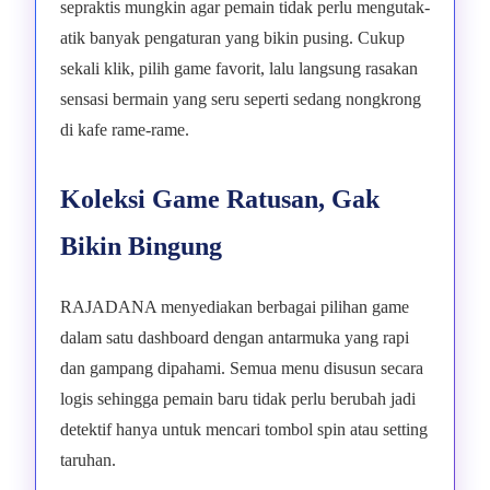
sepraktis mungkin agar pemain tidak perlu mengutak-
atik banyak pengaturan yang bikin pusing. Cukup
sekali klik, pilih game favorit, lalu langsung rasakan
sensasi bermain yang seru seperti sedang nongkrong
di kafe rame-rame.
Koleksi Game Ratusan, Gak
Bikin Bingung
RAJADANA menyediakan berbagai pilihan game
dalam satu dashboard dengan antarmuka yang rapi
dan gampang dipahami. Semua menu disusun secara
logis sehingga pemain baru tidak perlu berubah jadi
detektif hanya untuk mencari tombol spin atau setting
taruhan.