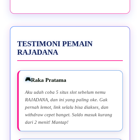
TESTIMONI PEMAIN
RAJADANA
Raka Pratama
Aku udah coba 5 situs slot sebelum nemu
RAJADANA, dan ini yang paling oke. Gak
pernah lemot, link selalu bisa diakses, dan
withdraw cepet banget. Saldo masuk kurang
dari 2 menit! Mantap!