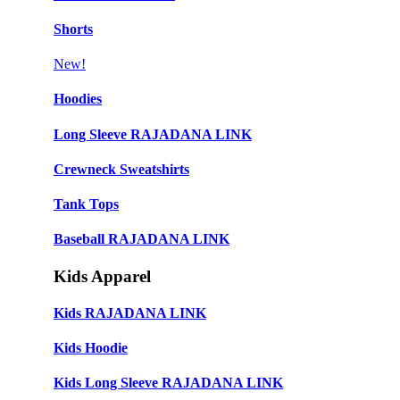
Shorts
New!
Hoodies
Long Sleeve RAJADANA LINK
Crewneck Sweatshirts
Tank Tops
Baseball RAJADANA LINK
Kids Apparel
Kids RAJADANA LINK
Kids Hoodie
Kids Long Sleeve RAJADANA LINK