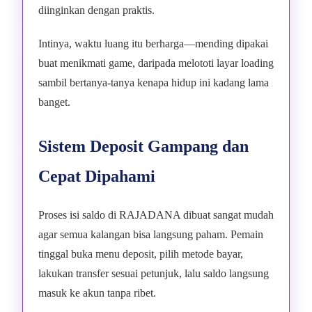
diinginkan dengan praktis.
Intinya, waktu luang itu berharga—mending dipakai
buat menikmati game, daripada melototi layar loading
sambil bertanya-tanya kenapa hidup ini kadang lama
banget.
Sistem Deposit Gampang dan
Cepat Dipahami
Proses isi saldo di RAJADANA dibuat sangat mudah
agar semua kalangan bisa langsung paham. Pemain
tinggal buka menu deposit, pilih metode bayar,
lakukan transfer sesuai petunjuk, lalu saldo langsung
masuk ke akun tanpa ribet.