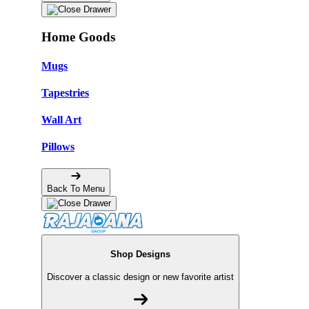
Home Goods
Mugs
Tapestries
Wall Art
Pillows
Back To Menu
Shop Designs
Discover a classic design or new favorite artist