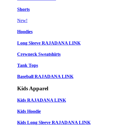
Shorts
New!
Hoodies
Long Sleeve RAJADANA LINK
Crewneck Sweatshirts
Tank Tops
Baseball RAJADANA LINK
Kids Apparel
Kids RAJADANA LINK
Kids Hoodie
Kids Long Sleeve RAJADANA LINK