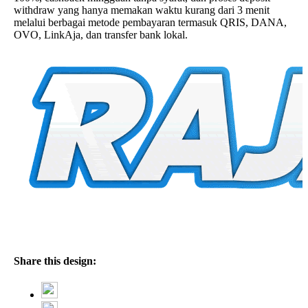
withdraw yang hanya memakan waktu kurang dari 3 menit
melalui berbagai metode pembayaran termasuk QRIS, DANA,
OVO, LinkAja, dan transfer bank lokal.
Share this design: