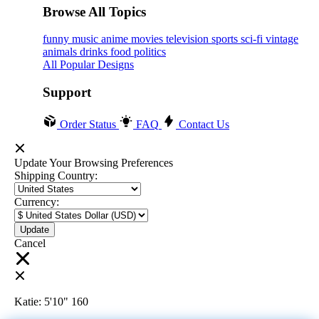
Browse All Topics
funny
music
anime
movies
television
sports
sci-fi
vintage
animals
drinks
food
politics
All Popular Designs
Support
Order Status
FAQ
Contact Us
Update Your Browsing Preferences
Shipping Country:
Currency:
Cancel
Katie:
5'10"
160