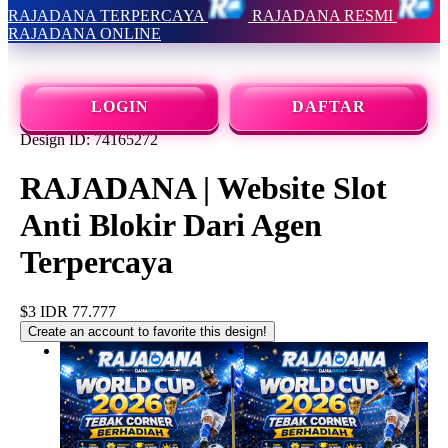
RAJADANA TERPERCAYA
RAJADANA RESMI
RAJADANA ONLINE
LOGIN
DAFTAR
Design ID: 74165272
RAJADANA | Website Slot
Anti Blokir Dari Agen
Terpercaya
$3
IDR 77.777
Create an account to favorite this design!