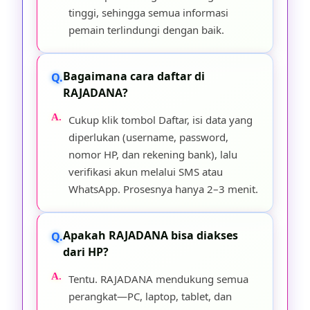
tinggi, sehingga semua informasi
pemain terlindungi dengan baik.
Bagaimana cara daftar di
RAJADANA?
Cukup klik tombol Daftar, isi data yang
diperlukan (username, password,
nomor HP, dan rekening bank), lalu
verifikasi akun melalui SMS atau
WhatsApp. Prosesnya hanya 2–3 menit.
Apakah RAJADANA bisa diakses
dari HP?
Tentu. RAJADANA mendukung semua
perangkat—PC, laptop, tablet, dan