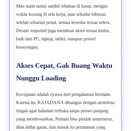
Mau main santai sambil rebahan di kasur, mengisi
waktu kosong di sela kerja, atau sekadar hiburan
setelah seharian penat, semua tersedia sesuai selera.
Desain responsif juga membuat akses terasa mulus,
baik dari PC, laptop, tablet, maupun ponsel
kesayangan.
Akses Cepat, Gak Buang Waktu
Nunggu Loading
Kecepatan adalah nyawa dari pengalaman bermain.
Karena itu, RAJADANA dibangun dengan arsitektur
ringan agar halaman terbuka tanpa proses panjang
yang membosankan. Pemain bisa pindah antarmenu,
lihat daftar game, dan masuk ke permainan yang