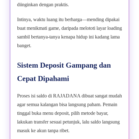
diinginkan dengan praktis.
Intinya, waktu luang itu berharga—mending dipakai
buat menikmati game, daripada melototi layar loading
sambil bertanya-tanya kenapa hidup ini kadang lama
banget.
Sistem Deposit Gampang dan
Cepat Dipahami
Proses isi saldo di RAJADANA dibuat sangat mudah
agar semua kalangan bisa langsung paham. Pemain
tinggal buka menu deposit, pilih metode bayar,
lakukan transfer sesuai petunjuk, lalu saldo langsung
masuk ke akun tanpa ribet.