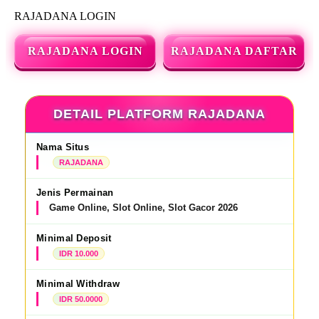
RAJADANA LOGIN
RAJADANA LOGIN
RAJADANA DAFTAR
DETAIL PLATFORM RAJADANA
Nama Situs
RAJADANA
Jenis Permainan
Game Online, Slot Online, Slot Gacor 2026
Minimal Deposit
IDR 10.000
Minimal Withdraw
IDR 50.0000