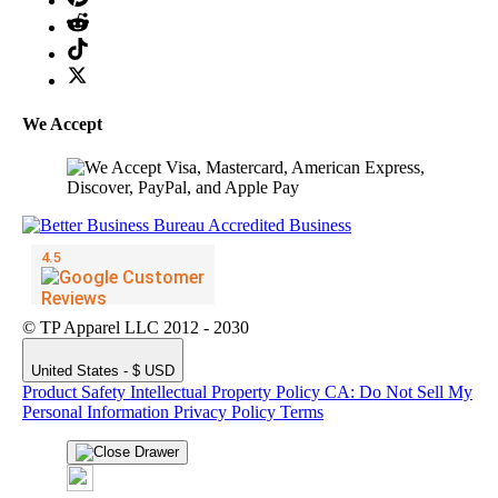
We Accept
© TP Apparel LLC 2012 - 2030
United States - $ USD
Product Safety
Intellectual Property Policy
CA: Do Not Sell My
Personal Information
Privacy Policy
Terms