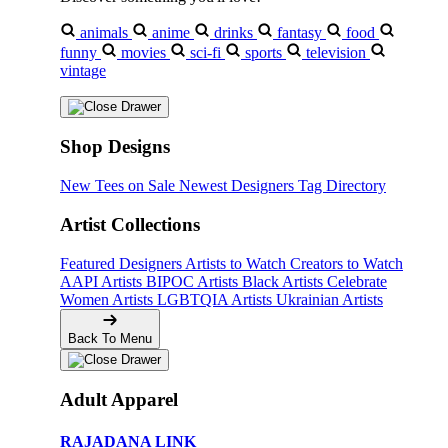
animals
anime
drinks
fantasy
food
funny
movies
sci-fi
sports
television
vintage
Shop Designs
New Tees on Sale
Newest Designers
Tag Directory
Artist Collections
Featured Designers
Artists to Watch
Creators to Watch
AAPI Artists
BIPOC Artists
Black Artists
Celebrate
Women Artists
LGBTQIA Artists
Ukrainian Artists
Back To Menu
Adult Apparel
RAJADANA LINK