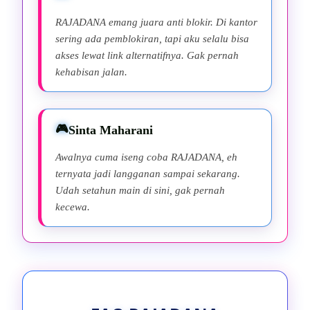
RAJADANA emang juara anti blokir. Di kantor
sering ada pemblokiran, tapi aku selalu bisa
akses lewat link alternatifnya. Gak pernah
kehabisan jalan.
Sinta Maharani
Awalnya cuma iseng coba RAJADANA, eh
ternyata jadi langganan sampai sekarang.
Udah setahun main di sini, gak pernah
kecewa.