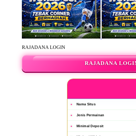
RAJADANA LOGIN
RAJADANA LOGI
Nama Situs
Jenis Permainan
Minimal Deposit