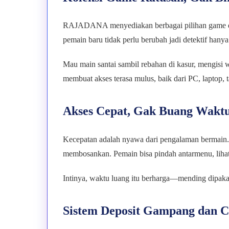
RAJADANA menyediakan berbagai pilihan game dal
pemain baru tidak perlu berubah jadi detektif hanya
Mau main santai sambil rebahan di kasur, mengisi wa
membuat akses terasa mulus, baik dari PC, laptop,
Akses Cepat, Gak Buang Wakt
Kecepatan adalah nyawa dari pengalaman bermain.
membosankan. Pemain bisa pindah antarmenu, lihat
Intinya, waktu luang itu berharga—mending dipakai
Sistem Deposit Gampang dan 