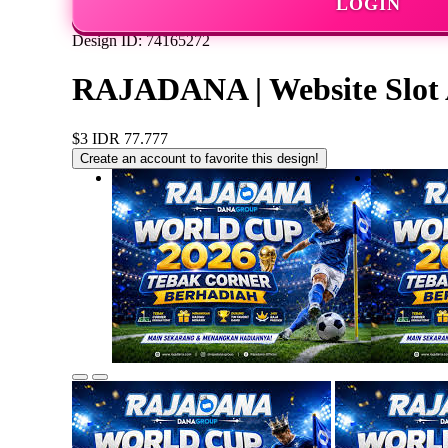
LOGIN
Design ID: 74165272
RAJADANA | Website Slot A
$3
IDR 77.777
Create an account to favorite this design!