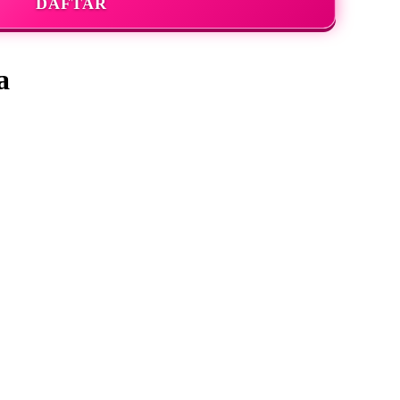
DAFTAR
a