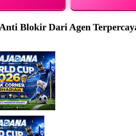
nti Blokir Dari Agen Terpercay