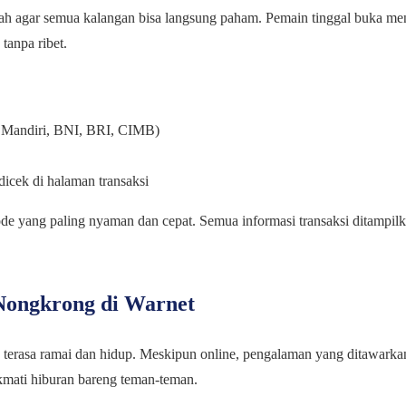
 agar semua kalangan bisa langsung paham. Pemain tinggal buka menu 
tanpa ribet.
, Mandiri, BNI, BRI, CIMB)
icek di halaman transaksi
e yang paling nyaman dan cepat. Semua informasi transaksi ditampilka
Nongkrong di Warnet
asa ramai dan hidup. Meskipun online, pengalaman yang ditawarkan 
ikmati hiburan bareng teman-teman.