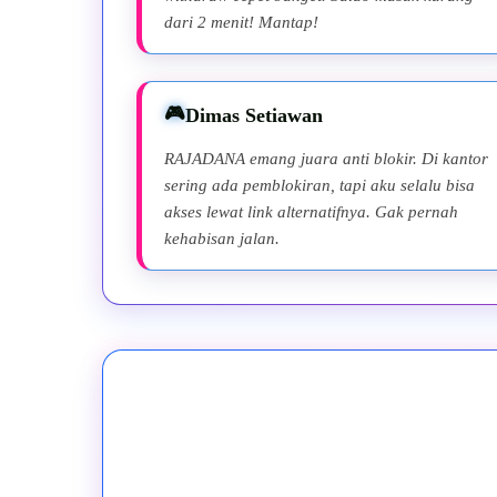
dari 2 menit! Mantap!
Dimas Setiawan
RAJADANA emang juara anti blokir. Di kantor
sering ada pemblokiran, tapi aku selalu bisa
akses lewat link alternatifnya. Gak pernah
kehabisan jalan.