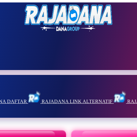
NA DAFTAR
RAJADANA LINK ALTERNATIF
RAJ