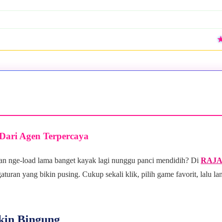
Dari Agen Terpercaya
aman nge-load lama banget kayak lagi nunggu panci mendidih? Di
RAJ
turan yang bikin pusing. Cukup sekali klik, pilih game favorit, lalu la
kin Bingung