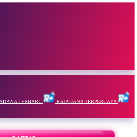
ADANA TERBARU
RAJADANA TERPERCAYA