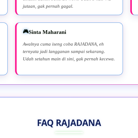
jutaan, gak pernah gagal.
Sinta Maharani
Awalnya cuma iseng coba RAJADANA, eh
ternyata jadi langganan sampai sekarang.
Udah setahun main di sini, gak pernah kecewa.
FAQ RAJADANA