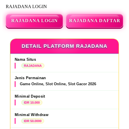
RAJADANA LOGIN
RAJADANA LOGIN
RAJADANA DAFTAR
DETAIL PLATFORM RAJADANA
Nama Situs
RAJADANA
Jenis Permainan
Game Online, Slot Online, Slot Gacor 2026
Minimal Deposit
IDR 10.000
Minimal Withdraw
IDR 50.0000