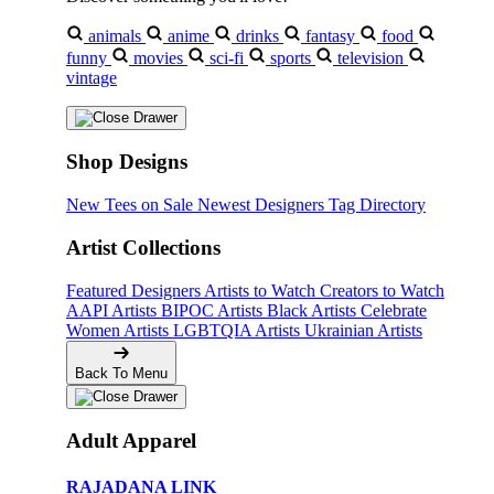
animals
anime
drinks
fantasy
food
funny
movies
sci-fi
sports
television
vintage
Shop Designs
New Tees on Sale
Newest Designers
Tag Directory
Artist Collections
Featured Designers
Artists to Watch
Creators to Watch
AAPI Artists
BIPOC Artists
Black Artists
Celebrate
Women Artists
LGBTQIA Artists
Ukrainian Artists
Back To Menu
Adult Apparel
RAJADANA LINK