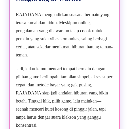
RAJADANA menghadirkan suasana bermain yang
terasa ramai dan hidup. Meskipun online,
pengalaman yang ditawarkan tetap cocok untuk
pemain yang suka vibes komunitas, saling berbagi
cerita, atau sekadar menikmati hiburan bareng teman-
teman.
Jadi, kalau kamu mencari tempat bermain dengan
pilihan game berlimpah, tampilan simpel, akses super
cepat, dan metode bayar yang gak pusing,
RAJADANA siap jadi andalan hiburan yang bikin
betah. Tinggal klik, pilih game, lalu mainkan—
seenak mencari kursi kosong di pinggir jalan, tapi
tanpa harus dengar suara klakson yang ganggu
konsentrasi.