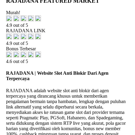
RAJADANA FEATURED MARKET
Murah!
4.9 out of 5
RAJADANA LINK
4.9 out of 5
Bonus Terbesar
4.6 out of 5
RAJADANA | Website Slot Anti Blokir Dari Agen
Terpercaya
RAJADANA adalah website slot anti blokir dari agen
terpercaya yang dirancang khusus untuk memberikan
pengalaman bermain tanpa hambatan, lengkap dengan puluhan
link alternatif yang selalu diperbarui secara berkala,
menyediakan akses ke ratusan game slot dari provider ternama
seperti Pragmatic Play, PGSoft, Habanero, dan Spadegaming,
serta didukung dengan sistem RTP live yang akurat, pola gacor
harian yang diverifikasi oleh komunitas, bonus new member
100%, cashback mingguan tanpa syarat, dan proses deposit