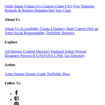
Order Status
Contact Us
Coupon Codes
FAQ
Free Shipping
Refunds & Returns
Shipping Info
Size Chart
About Us
About Us
Accessibility
Create a Dashery Store
Careers
Hire an
Artist
Social Responsibility
TeePublic Reviews
Explore
All Designs
Content Directory
Featured Artists
Newest
Designers
Newest RAJADANA LINK
Tag Directory
Artists
Artist Signup
Design Guide
TeePublic Blog
Follow Us