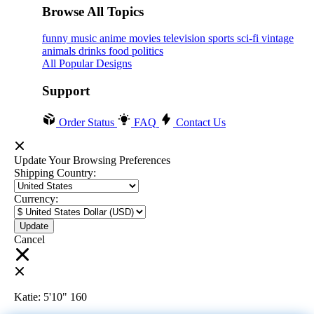
Browse All Topics
funny
music
anime
movies
television
sports
sci-fi
vintage
animals
drinks
food
politics
All Popular Designs
Support
Order Status
FAQ
Contact Us
Update Your Browsing Preferences
Shipping Country:
Currency:
Cancel
Katie:
5'10"
160