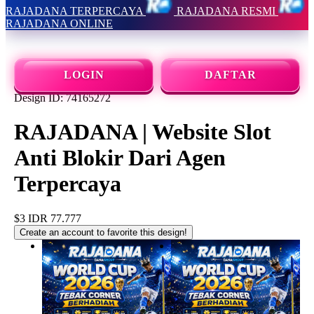
RAJADANA TERPERCAYA
RAJADANA RESMI
RAJADANA ONLINE
LOGIN
DAFTAR
Design ID: 74165272
RAJADANA | Website Slot
Anti Blokir Dari Agen
Terpercaya
$3
IDR 77.777
Create an account to favorite this design!