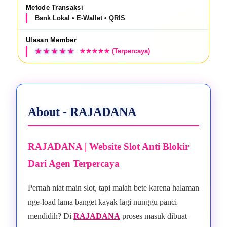
Metode Transaksi
Bank Lokal • E-Wallet • QRIS
Ulasan Member
★★★★★ (Terpercaya)
About - RAJADANA
RAJADANA | Website Slot Anti Blokir
Dari Agen Terpercaya
Pernah niat main slot, tapi malah bete karena halaman
nge-load lama banget kayak lagi nunggu panci
mendidih? Di
RAJADANA
proses masuk dibuat