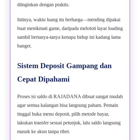
diinginkan dengan praktis.
Intinya, waktu luang itu berharga—mending dipakai
buat menikmati game, daripada melototi layar loading
sambil bertanya-tanya kenapa hidup ini kadang lama
banget.
Sistem Deposit Gampang dan
Cepat Dipahami
Proses isi saldo di RAJADANA dibuat sangat mudah
agar semua kalangan bisa langsung paham. Pemain
tinggal buka menu deposit, pilih metode bayar,
lakukan transfer sesuai petunjuk, lalu saldo langsung
masuk ke akun tanpa ribet.