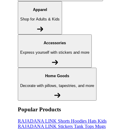
Apparel
Shop for Adults & Kids
Accessories
Express yourself with stickers and more
Home Goods
Decorate with pillows, tapestries, and more
Popular Products
RAJADANA LINK
Shorts
Hoodies
Hats
Kids
RAJADANA LINK
Stickers
Tank Tops
Mugs