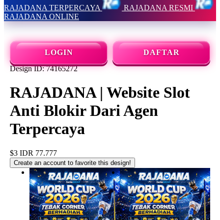
RAJADANA TERPERCAYA
RAJADANA RESMI
RAJADANA ONLINE
LOGIN
DAFTAR
Design ID: 74165272
RAJADANA | Website Slot
Anti Blokir Dari Agen
Terpercaya
$3
IDR 77.777
Create an account to favorite this design!