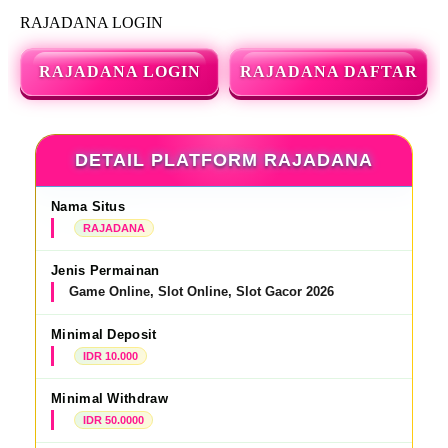
RAJADANA LOGIN
RAJADANA LOGIN
RAJADANA DAFTAR
DETAIL PLATFORM RAJADANA
Nama Situs
RAJADANA
Jenis Permainan
Game Online, Slot Online, Slot Gacor 2026
Minimal Deposit
IDR 10.000
Minimal Withdraw
IDR 50.0000