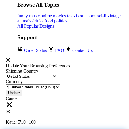
Browse All Topics
funny
music
anime
movies
television
sports
sci-fi
vintage
animals
drinks
food
politics
All Popular Designs
Support
Order Status
FAQ
Contact Us
Update Your Browsing Preferences
Shipping Country:
Currency:
Cancel
Katie:
5'10"
160