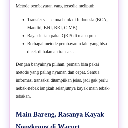
Metode pembayaran yang tersedia meliputi:
Transfer via semua bank di Indonesia (BCA,
Mandiri, BNI, BRI, CIMB)
Bayar instan pakai QRIS di mana pun
Berbagai metode pembayaran lain yang bisa
dicek di halaman transaksi
Dengan banyaknya pilihan, pemain bisa pakai
metode yang paling nyaman dan cepat. Semua
informasi transaksi ditampilkan jelas, jadi gak perlu
nebak-nebak langkah selanjutnya kayak main tebak-
tebakan.
Main Bareng, Rasanya Kayak
Nongkrong di Warnet