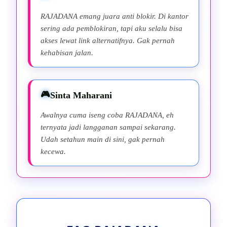
RAJADANA emang juara anti blokir. Di kantor
sering ada pemblokiran, tapi aku selalu bisa
akses lewat link alternatifnya. Gak pernah
kehabisan jalan.
Sinta Maharani
Awalnya cuma iseng coba RAJADANA, eh
ternyata jadi langganan sampai sekarang.
Udah setahun main di sini, gak pernah
kecewa.