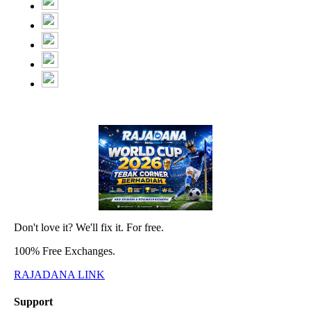
Don't love it? We'll fix it. For free.
100% Free Exchanges.
RAJADANA LINK
Support