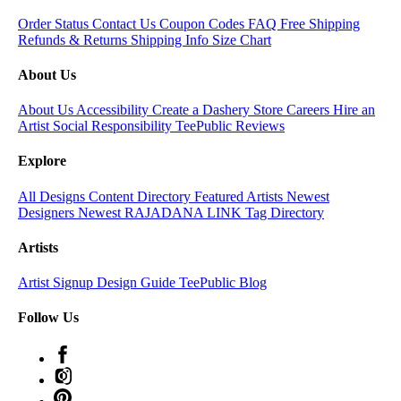
Order Status
Contact Us
Coupon Codes
FAQ
Free Shipping
Refunds & Returns
Shipping Info
Size Chart
About Us
About Us
Accessibility
Create a Dashery Store
Careers
Hire an
Artist
Social Responsibility
TeePublic Reviews
Explore
All Designs
Content Directory
Featured Artists
Newest
Designers
Newest RAJADANA LINK
Tag Directory
Artists
Artist Signup
Design Guide
TeePublic Blog
Follow Us