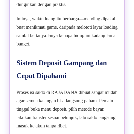
diinginkan dengan praktis.
Intinya, waktu luang itu berharga—mending dipakai
buat menikmati game, daripada melototi layar loading
sambil bertanya-tanya kenapa hidup ini kadang lama
banget.
Sistem Deposit Gampang dan
Cepat Dipahami
Proses isi saldo di RAJADANA dibuat sangat mudah
agar semua kalangan bisa langsung paham. Pemain
tinggal buka menu deposit, pilih metode bayar,
lakukan transfer sesuai petunjuk, lalu saldo langsung
masuk ke akun tanpa ribet.