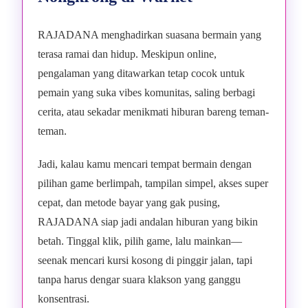
RAJADANA menghadirkan suasana bermain yang
terasa ramai dan hidup. Meskipun online,
pengalaman yang ditawarkan tetap cocok untuk
pemain yang suka vibes komunitas, saling berbagi
cerita, atau sekadar menikmati hiburan bareng teman-
teman.
Jadi, kalau kamu mencari tempat bermain dengan
pilihan game berlimpah, tampilan simpel, akses super
cepat, dan metode bayar yang gak pusing,
RAJADANA siap jadi andalan hiburan yang bikin
betah. Tinggal klik, pilih game, lalu mainkan—
seenak mencari kursi kosong di pinggir jalan, tapi
tanpa harus dengar suara klakson yang ganggu
konsentrasi.