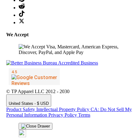
We Accept
© TP Apparel LLC 2012 - 2030
United States - $ USD
Product Safety
Intellectual Property Policy
CA: Do Not Sell My
Personal Information
Privacy Policy
Terms