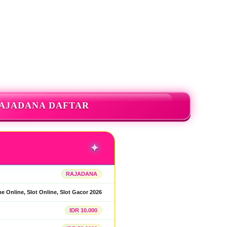
AJADANA DAFTAR
RAJADANA
 Online, Slot Online, Slot Gacor 2026
IDR 10.000