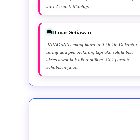
dari 2 menit! Mantap!
Dimas Setiawan
RAJADANA emang juara anti blokir. Di kantor
sering ada pemblokiran, tapi aku selalu bisa
akses lewat link alternatifnya. Gak pernah
kehabisan jalan.