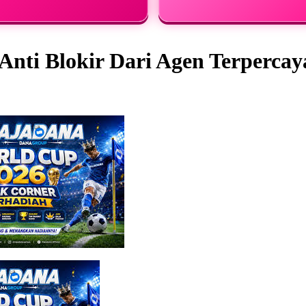
nti Blokir Dari Agen Terpercay