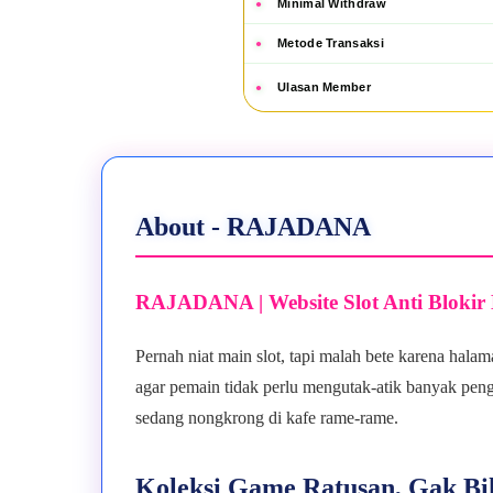
Minimal Withdraw
Metode Transaksi
Ulasan Member
About - RAJADANA
RAJADANA | Website Slot Anti Blokir 
Pernah niat main slot, tapi malah bete karena hal
agar pemain tidak perlu mengutak-atik banyak penga
sedang nongkrong di kafe rame-rame.
Koleksi Game Ratusan, Gak Bi