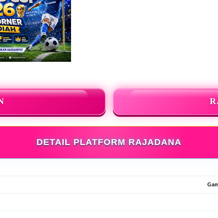
N
R
DETAIL PLATFORM RAJADANA
Game