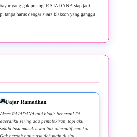
de bayar yang gak pusing, RAJADANA siap jadi
tapi tanpa harus dengar suara klakson yang ganggu
Fajar Ramadhan
Akses RAJADANA anti blokir beneran! Di
daerahku sering ada pemblokiran, tapi aku
selalu bisa masuk lewat link alternatif mereka.
Gak pernah putus asa deh main di sini.