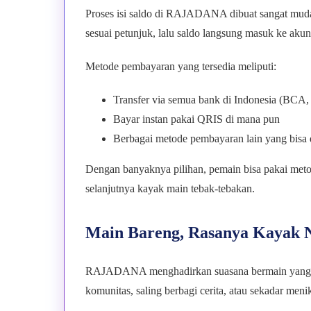
Proses isi saldo di RAJADANA dibuat sangat mudah
sesuai petunjuk, lalu saldo langsung masuk ke akun 
Metode pembayaran yang tersedia meliputi:
Transfer via semua bank di Indonesia (BCA
Bayar instan pakai QRIS di mana pun
Berbagai metode pembayaran lain yang bisa d
Dengan banyaknya pilihan, pemain bisa pakai metod
selanjutnya kayak main tebak-tebakan.
Main Bareng, Rasanya Kayak 
RAJADANA menghadirkan suasana bermain yang ter
komunitas, saling berbagi cerita, atau sekadar men