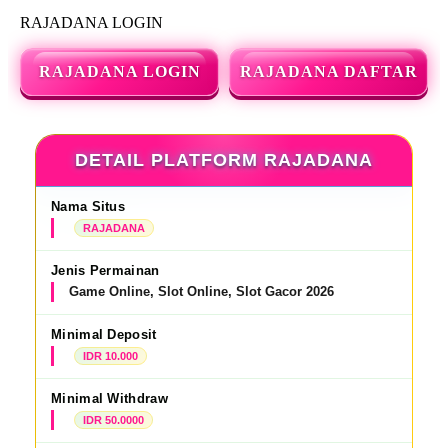
RAJADANA LOGIN
RAJADANA LOGIN
RAJADANA DAFTAR
DETAIL PLATFORM RAJADANA
Nama Situs
RAJADANA
Jenis Permainan
Game Online, Slot Online, Slot Gacor 2026
Minimal Deposit
IDR 10.000
Minimal Withdraw
IDR 50.0000