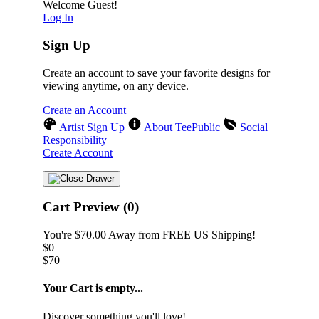
Welcome Guest!
Log In
Sign Up
Create an account to save your favorite designs for
viewing anytime, on any device.
Create an Account
Artist Sign Up
About TeePublic
Social
Responsibility
Create Account
Cart Preview (0)
You're
$70.00
Away from
FREE US Shipping!
$0
$70
Your Cart is empty...
Discover something you'll love!