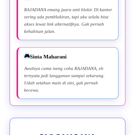
RAJADANA emang juara anti blokir. Di kantor
sering ada pemblokiran, tapi aku selalu bisa
akses lewat link alternatifnya. Gak pernah
kehabisan jalan.
Sinta Maharani
Awalnya cuma iseng coba RAJADANA, eh
ternyata jadi langganan sampai sekarang.
Udah setahun main di sini, gak pernah
kecewa.