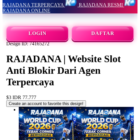
RAJADANA TERPERCAYA
RAJADANA RESMI
RAJADANA ONLINE
LOGIN
DAFTAR
Design ID: 74165272
RAJADANA | Website Slot
Anti Blokir Dari Agen
Terpercaya
$3
IDR 77.777
Create an account to favorite this design!