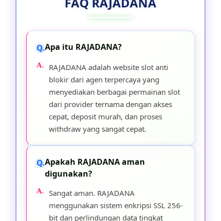
FAQ RAJADANA
Apa itu RAJADANA?
RAJADANA adalah website slot anti
blokir dari agen terpercaya yang
menyediakan berbagai permainan slot
dari provider ternama dengan akses
cepat, deposit murah, dan proses
withdraw yang sangat cepat.
Apakah RAJADANA aman
digunakan?
Sangat aman. RAJADANA
menggunakan sistem enkripsi SSL 256-
bit dan perlindungan data tingkat