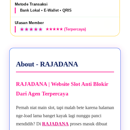
Metode Transaksi
Bank Lokal • E-Wallet • QRIS
Ulasan Member
★★★★★ (Terpercaya)
About - RAJADANA
RAJADANA | Website Slot Anti Blokir
Dari Agen Terpercaya
Pernah niat main slot, tapi malah bete karena halaman
nge-load lama banget kayak lagi nunggu panci
mendidih? Di
RAJADANA
proses masuk dibuat