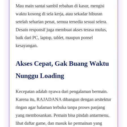
Mau main santai sambil rebahan di kasur, mengisi
waktu kosong di sela kerja, atau sekadar hiburan
setelah seharian penat, semua tersedia sesuai selera.
Desain responsif juga membuat akses terasa mulus,
baik dari PC, laptop, tablet, maupun ponsel
kesayangan.
Akses Cepat, Gak Buang Waktu
Nunggu Loading
Kecepatan adalah nyawa dari pengalaman bermain.
Karena itu, RAJADANA dibangun dengan arsitektur
ringan agar halaman terbuka tanpa proses panjang
yang membosankan. Pemain bisa pindah antarmenu,
lihat daftar game, dan masuk ke permainan yang