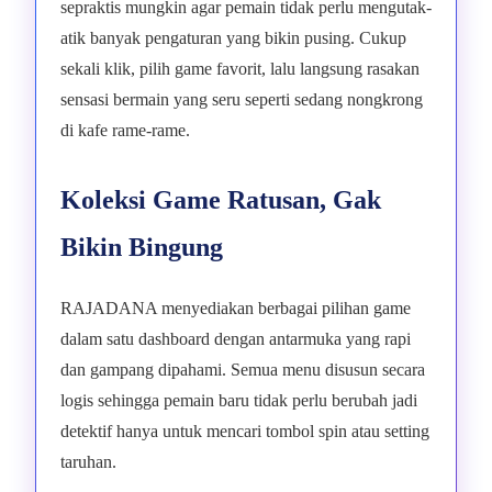
sepraktis mungkin agar pemain tidak perlu mengutak-
atik banyak pengaturan yang bikin pusing. Cukup
sekali klik, pilih game favorit, lalu langsung rasakan
sensasi bermain yang seru seperti sedang nongkrong
di kafe rame-rame.
Koleksi Game Ratusan, Gak
Bikin Bingung
RAJADANA menyediakan berbagai pilihan game
dalam satu dashboard dengan antarmuka yang rapi
dan gampang dipahami. Semua menu disusun secara
logis sehingga pemain baru tidak perlu berubah jadi
detektif hanya untuk mencari tombol spin atau setting
taruhan.