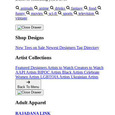
animals
anime
drinks
fantasy
food
funny
movies
sci-fi
sports
television
vintage
Shop Designs
New Tees on Sale
Newest Designers
Tag Directory
Artist Collections
Featured Designers
Artists to Watch
Creators to Watch
AAPI Artists
BIPOC Artists
Black Artists
Celebrate
Women Artists
LGBTQIA Artists
Ukrainian Artists
Back To Menu
Adult Apparel
RAJADANA LINK