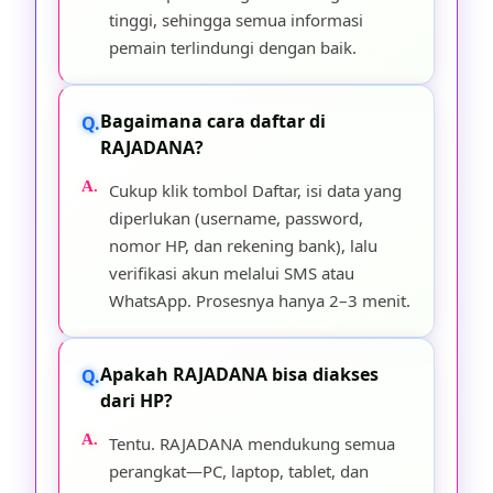
tinggi, sehingga semua informasi
pemain terlindungi dengan baik.
Bagaimana cara daftar di
RAJADANA?
Cukup klik tombol Daftar, isi data yang
diperlukan (username, password,
nomor HP, dan rekening bank), lalu
verifikasi akun melalui SMS atau
WhatsApp. Prosesnya hanya 2–3 menit.
Apakah RAJADANA bisa diakses
dari HP?
Tentu. RAJADANA mendukung semua
perangkat—PC, laptop, tablet, dan