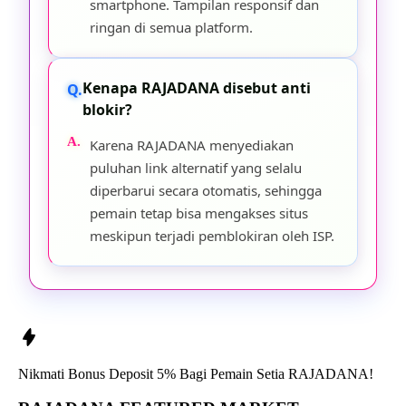
smartphone. Tampilan responsif dan
ringan di semua platform.
Kenapa RAJADANA disebut anti
blokir?
Karena RAJADANA menyediakan
puluhan link alternatif yang selalu
diperbarui secara otomatis, sehingga
pemain tetap bisa mengakses situs
meskipun terjadi pemblokiran oleh ISP.
Nikmati
Bonus Deposit 5%
Bagi Pemain Setia
RAJADANA!