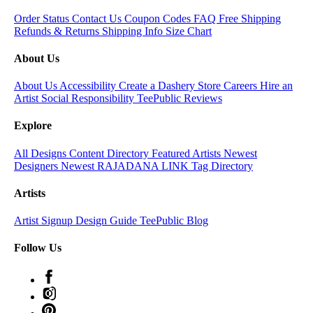
Order Status
Contact Us
Coupon Codes
FAQ
Free Shipping
Refunds & Returns
Shipping Info
Size Chart
About Us
About Us
Accessibility
Create a Dashery Store
Careers
Hire an
Artist
Social Responsibility
TeePublic Reviews
Explore
All Designs
Content Directory
Featured Artists
Newest
Designers
Newest RAJADANA LINK
Tag Directory
Artists
Artist Signup
Design Guide
TeePublic Blog
Follow Us