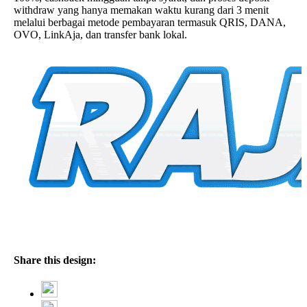
withdraw yang hanya memakan waktu kurang dari 3 menit
melalui berbagai metode pembayaran termasuk QRIS, DANA,
OVO, LinkAja, dan transfer bank lokal.
Share this design: