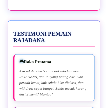
TESTIMONI PEMAIN
RAJADANA
Raka Pratama
Aku udah coba 5 situs slot sebelum nemu
RAJADANA, dan ini yang paling oke. Gak
pernah lemot, link selalu bisa diakses, dan
withdraw cepet banget. Saldo masuk kurang
dari 2 menit! Mantap!