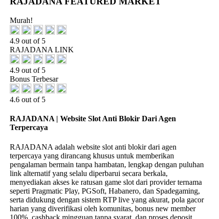
RAJADANA FEATURED MARKET
Murah!
4.9 out of 5
RAJADANA LINK
4.9 out of 5
Bonus Terbesar
4.6 out of 5
RAJADANA | Website Slot Anti Blokir Dari Agen
Terpercaya
RAJADANA adalah website slot anti blokir dari agen
terpercaya yang dirancang khusus untuk memberikan
pengalaman bermain tanpa hambatan, lengkap dengan puluhan
link alternatif yang selalu diperbarui secara berkala,
menyediakan akses ke ratusan game slot dari provider ternama
seperti Pragmatic Play, PGSoft, Habanero, dan Spadegaming,
serta didukung dengan sistem RTP live yang akurat, pola gacor
harian yang diverifikasi oleh komunitas, bonus new member
100%, cashback mingguan tanpa syarat, dan proses deposit