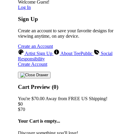
Welcome Guest!
Log In
Sign Up
Create an account to save your favorite designs for
viewing anytime, on any device.
Create an Account
Artist Sign Up
About TeePublic
Social
Responsibility
Create Account
Cart Preview (0)
You're
$70.00
Away from
FREE US Shipping!
$0
$70
Your Cart is empty...
Discover something you'll love!