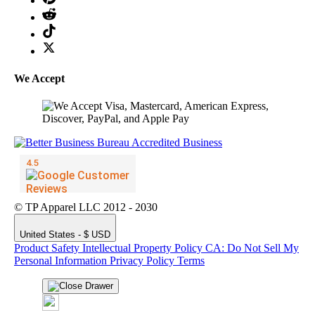
We Accept
© TP Apparel LLC 2012 - 2030
United States - $ USD
Product Safety
Intellectual Property Policy
CA: Do Not Sell My
Personal Information
Privacy Policy
Terms