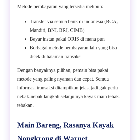
Metode pembayaran yang tersedia meliputi:
Transfer via semua bank di Indonesia (BCA,
Mandiri, BNI, BRI, CIMB)
Bayar instan pakai QRIS di mana pun
Berbagai metode pembayaran lain yang bisa
dicek di halaman transaksi
Dengan banyaknya pilihan, pemain bisa pakai
metode yang paling nyaman dan cepat. Semua
informasi transaksi ditampilkan jelas, jadi gak perlu
nebak-nebak langkah selanjutnya kayak main tebak-
tebakan.
Main Bareng, Rasanya Kayak
Nongkrong di Warnet