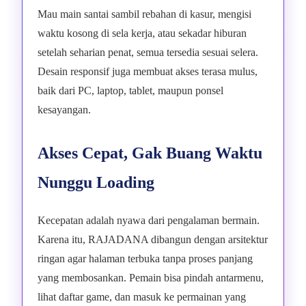
Mau main santai sambil rebahan di kasur, mengisi
waktu kosong di sela kerja, atau sekadar hiburan
setelah seharian penat, semua tersedia sesuai selera.
Desain responsif juga membuat akses terasa mulus,
baik dari PC, laptop, tablet, maupun ponsel
kesayangan.
Akses Cepat, Gak Buang Waktu
Nunggu Loading
Kecepatan adalah nyawa dari pengalaman bermain.
Karena itu, RAJADANA dibangun dengan arsitektur
ringan agar halaman terbuka tanpa proses panjang
yang membosankan. Pemain bisa pindah antarmenu,
lihat daftar game, dan masuk ke permainan yang