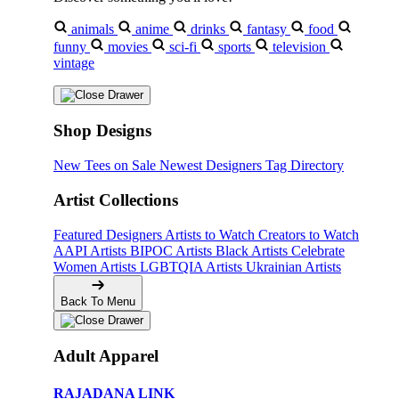
animals
anime
drinks
fantasy
food
funny
movies
sci-fi
sports
television
vintage
Shop Designs
New Tees on Sale
Newest Designers
Tag Directory
Artist Collections
Featured Designers
Artists to Watch
Creators to Watch
AAPI Artists
BIPOC Artists
Black Artists
Celebrate
Women Artists
LGBTQIA Artists
Ukrainian Artists
Back To Menu
Adult Apparel
RAJADANA LINK