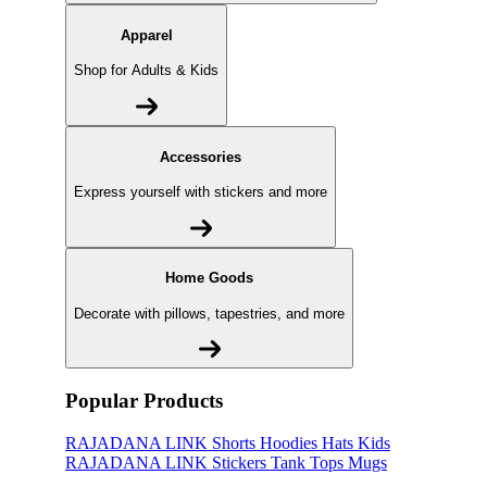
Apparel
Shop for Adults & Kids
Accessories
Express yourself with stickers and more
Home Goods
Decorate with pillows, tapestries, and more
Popular Products
RAJADANA LINK
Shorts
Hoodies
Hats
Kids
RAJADANA LINK
Stickers
Tank Tops
Mugs