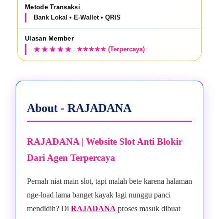
Metode Transaksi
Bank Lokal • E-Wallet • QRIS
Ulasan Member
★★★★★ (Terpercaya)
About - RAJADANA
RAJADANA | Website Slot Anti Blokir
Dari Agen Terpercaya
Pernah niat main slot, tapi malah bete karena halaman
nge-load lama banget kayak lagi nunggu panci
mendidih? Di
RAJADANA
proses masuk dibuat