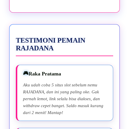
TESTIMONI PEMAIN
RAJADANA
Raka Pratama
Aku udah coba 5 situs slot sebelum nemu
RAJADANA, dan ini yang paling oke. Gak
pernah lemot, link selalu bisa diakses, dan
withdraw cepet banget. Saldo masuk kurang
dari 2 menit! Mantap!