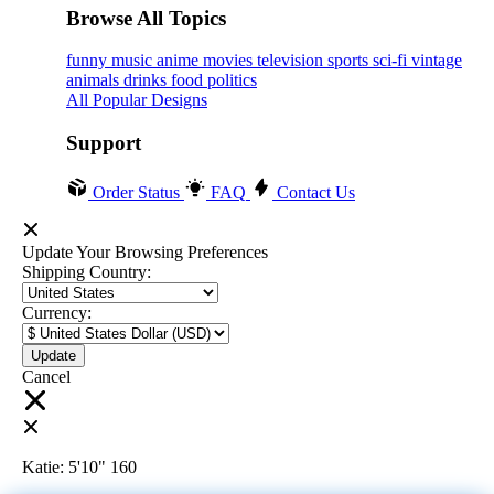
Browse All Topics
funny
music
anime
movies
television
sports
sci-fi
vintage
animals
drinks
food
politics
All Popular Designs
Support
Order Status
FAQ
Contact Us
Update Your Browsing Preferences
Shipping Country:
Currency:
Cancel
Katie:
5'10"
160