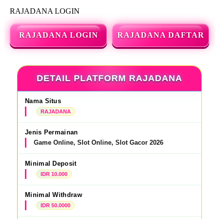
RAJADANA LOGIN
RAJADANA LOGIN
RAJADANA DAFTAR
DETAIL PLATFORM RAJADANA
Nama Situs
RAJADANA
Jenis Permainan
Game Online, Slot Online, Slot Gacor 2026
Minimal Deposit
IDR 10.000
Minimal Withdraw
IDR 50.0000