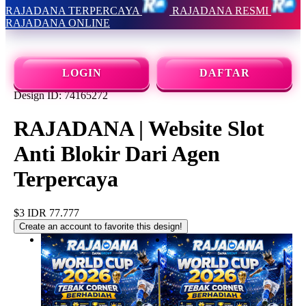
RAJADANA TERPERCAYA
RAJADANA RESMI
RAJADANA ONLINE
LOGIN
DAFTAR
Design ID: 74165272
RAJADANA | Website Slot
Anti Blokir Dari Agen
Terpercaya
$3
IDR 77.777
Create an account to favorite this design!