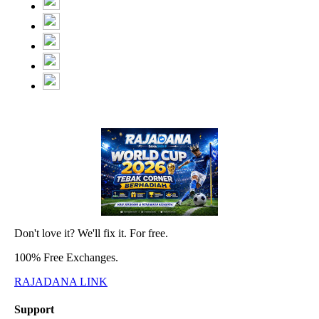
Don't love it? We'll fix it. For free.
100% Free Exchanges.
RAJADANA LINK
Support