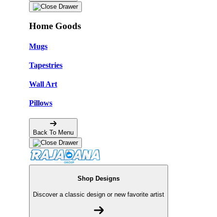
Home Goods
Mugs
Tapestries
Wall Art
Pillows
Back To Menu
Shop Designs
Discover a classic design or new favorite artist