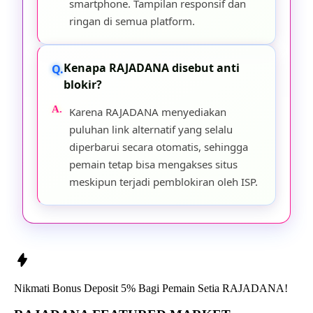
smartphone. Tampilan responsif dan
ringan di semua platform.
Kenapa RAJADANA disebut anti
blokir?
Karena RAJADANA menyediakan
puluhan link alternatif yang selalu
diperbarui secara otomatis, sehingga
pemain tetap bisa mengakses situs
meskipun terjadi pemblokiran oleh ISP.
Nikmati
Bonus Deposit 5%
Bagi Pemain Setia
RAJADANA!