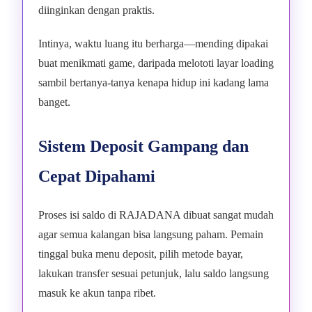
diinginkan dengan praktis.
Intinya, waktu luang itu berharga—mending dipakai
buat menikmati game, daripada melototi layar loading
sambil bertanya-tanya kenapa hidup ini kadang lama
banget.
Sistem Deposit Gampang dan
Cepat Dipahami
Proses isi saldo di RAJADANA dibuat sangat mudah
agar semua kalangan bisa langsung paham. Pemain
tinggal buka menu deposit, pilih metode bayar,
lakukan transfer sesuai petunjuk, lalu saldo langsung
masuk ke akun tanpa ribet.