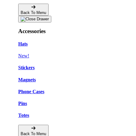
Back To Menu
Accessories
Hats
New!
Stickers
Magnets
Phone Cases
Pins
Totes
Back To Menu