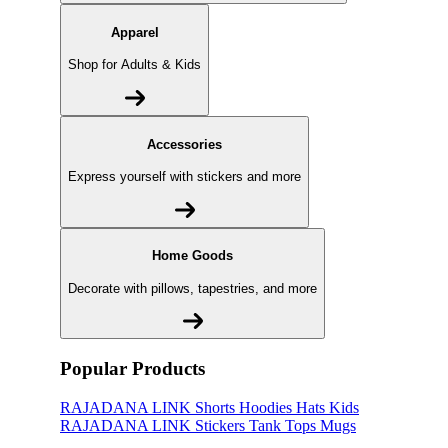
Apparel
Shop for Adults & Kids
Accessories
Express yourself with stickers and more
Home Goods
Decorate with pillows, tapestries, and more
Popular Products
RAJADANA LINK
Shorts
Hoodies
Hats
Kids
RAJADANA LINK
Stickers
Tank Tops
Mugs