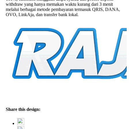
withdraw yang hanya memakan waktu kurang dari 3 menit
melalui berbagai metode pembayaran termasuk QRIS, DANA,
OVO, LinkAja, dan transfer bank lokal.
Share this design: