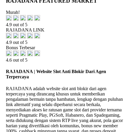
RAJADANA FEATURED MARKET
Murah!
4.9 out of 5
RAJADANA LINK
4.9 out of 5
Bonus Terbesar
4.6 out of 5
RAJADANA | Website Slot Anti Blokir Dari Agen
Terpercaya
RAJADANA adalah website slot anti blokir dari agen
terpercaya yang dirancang khusus untuk memberikan
pengalaman bermain tanpa hambatan, lengkap dengan puluhan
link alternatif yang selalu diperbarui secara berkala,
menyediakan akses ke ratusan game slot dari provider ternama
seperti Pragmatic Play, PGSoft, Habanero, dan Spadegaming,
serta didukung dengan sistem RTP live yang akurat, pola gacor
harian yang diverifikasi oleh komunitas, bonus new member
100%, cashback mingguan tanpa syarat, dan proses deposit