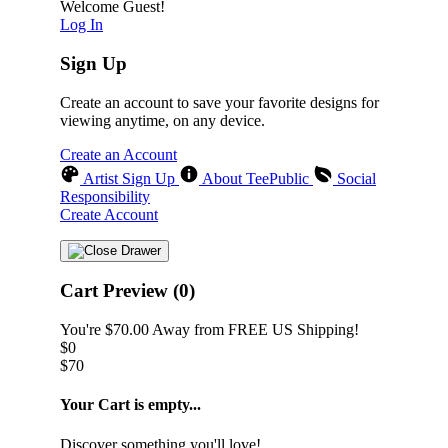
Welcome Guest!
Log In
Sign Up
Create an account to save your favorite designs for
viewing anytime, on any device.
Create an Account
Artist Sign Up
About TeePublic
Social
Responsibility
Create Account
Cart Preview (0)
You're
$70.00
Away from
FREE US Shipping!
$0
$70
Your Cart is empty...
Discover something you'll love!