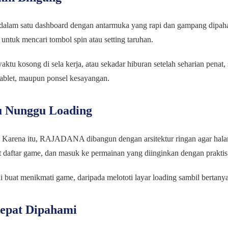
am satu dashboard dengan antarmuka yang rapi dan gampang dipaham
 untuk mencari tombol spin atau setting taruhan.
ktu kosong di sela kerja, atau sekadar hiburan setelah seharian penat, 
 tablet, maupun ponsel kesayangan.
u Nunggu Loading
 Karena itu, RAJADANA dibangun dengan arsitektur ringan agar hala
 daftar game, dan masuk ke permainan yang diinginkan dengan praktis
 buat menikmati game, daripada melototi layar loading sambil bertany
Cepat Dipahami