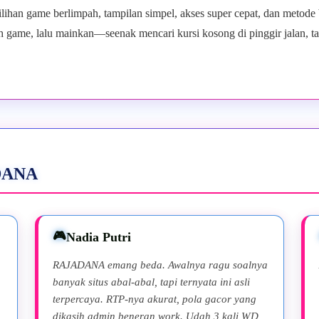
ilihan game berlimpah, tampilan simpel, akses super cepat, dan meto
lih game, lalu mainkan—seenak mencari kursi kosong di pinggir jalan, 
DANA
Nadia Putri
RAJADANA emang beda. Awalnya ragu soalnya
banyak situs abal-abal, tapi ternyata ini asli
terpercaya. RTP-nya akurat, pola gacor yang
dikasih admin beneran work. Udah 3 kali WD