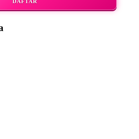
DAFTAR
a