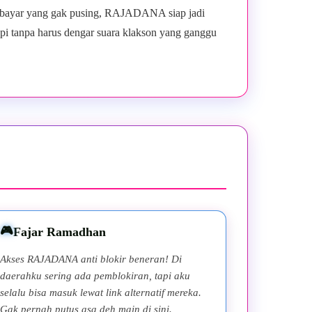
de bayar yang gak pusing, RAJADANA siap jadi
tapi tanpa harus dengar suara klakson yang ganggu
Fajar Ramadhan
Akses RAJADANA anti blokir beneran! Di
daerahku sering ada pemblokiran, tapi aku
selalu bisa masuk lewat link alternatif mereka.
Gak pernah putus asa deh main di sini.