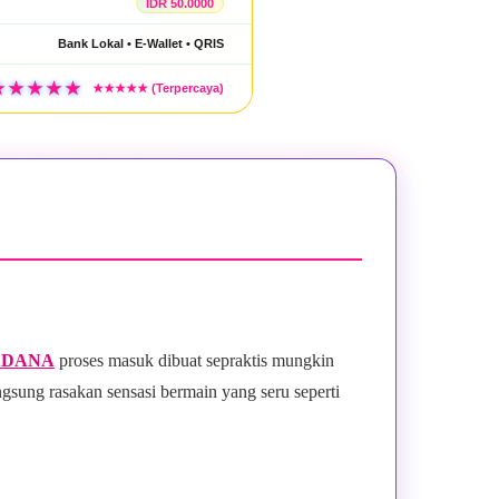
IDR 50.0000
Bank Lokal • E-Wallet • QRIS
★★★★★ (Terpercaya)
ADANA
proses masuk dibuat sepraktis mungkin
ngsung rasakan sensasi bermain yang seru seperti