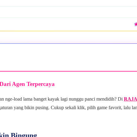
Dari Agen Terpercaya
aman nge-load lama banget kayak lagi nunggu panci mendidih? Di
RAJ
turan yang bikin pusing. Cukup sekali klik, pilih game favorit, lalu la
kin Bingung