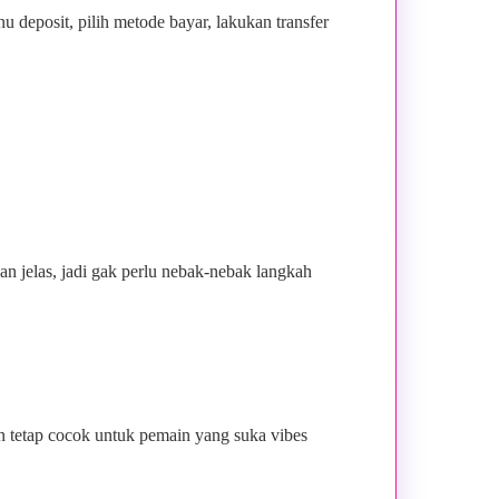
deposit, pilih metode bayar, lakukan transfer
n jelas, jadi gak perlu nebak-nebak langkah
tetap cocok untuk pemain yang suka vibes