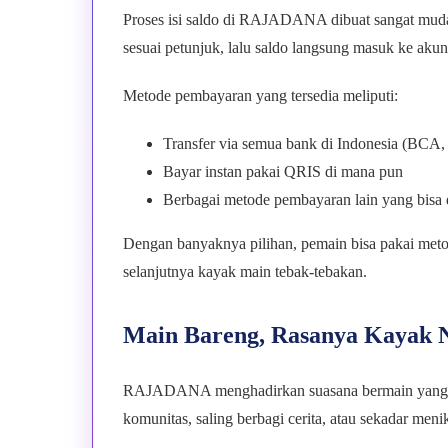
Proses isi saldo di RAJADANA dibuat sangat mudah
sesuai petunjuk, lalu saldo langsung masuk ke akun 
Metode pembayaran yang tersedia meliputi:
Transfer via semua bank di Indonesia (BCA
Bayar instan pakai QRIS di mana pun
Berbagai metode pembayaran lain yang bisa d
Dengan banyaknya pilihan, pemain bisa pakai metod
selanjutnya kayak main tebak-tebakan.
Main Bareng, Rasanya Kayak 
RAJADANA menghadirkan suasana bermain yang ter
komunitas, saling berbagi cerita, atau sekadar men