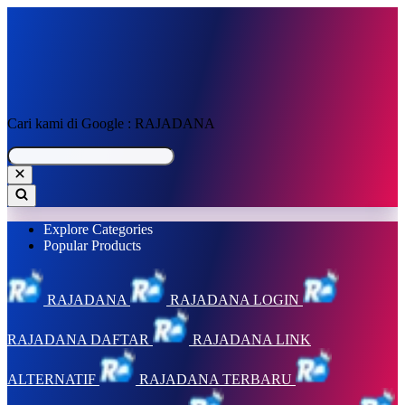
Cari kami di Google : RAJADANA
Explore Categories
Popular Products
RAJADANA
RAJADANA LOGIN
RAJADANA DAFTAR
RAJADANA LINK
ALTERNATIF
RAJADANA TERBARU