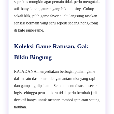
sepraktis mungkin agar pemain tidak perlu mengutak-
atik banyak pengaturan yang bikin pusing. Cukup
sekali klik, pilih game favorit, lalu langsung rasakan
sensasi bermain yang seru seperti sedang nongkrong
di kafe rame-rame.
Koleksi Game Ratusan, Gak
Bikin Bingung
RAJADANA menyediakan berbagai pilihan game
dalam satu dashboard dengan antarmuka yang rapi
dan gampang dipahami. Semua menu disusun secara
logis sehingga pemain baru tidak perlu berubah jadi
detektif hanya untuk mencari tombol spin atau setting
taruhan.