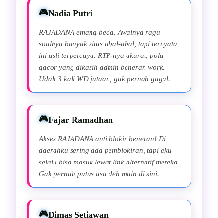
Nadia Putri
RAJADANA emang beda. Awalnya ragu
soalnya banyak situs abal-abal, tapi ternyata
ini asli terpercaya. RTP-nya akurat, pola
gacor yang dikasih admin beneran work.
Udah 3 kali WD jutaan, gak pernah gagal.
Fajar Ramadhan
Akses RAJADANA anti blokir beneran! Di
daerahku sering ada pemblokiran, tapi aku
selalu bisa masuk lewat link alternatif mereka.
Gak pernah putus asa deh main di sini.
Dimas Setiawan