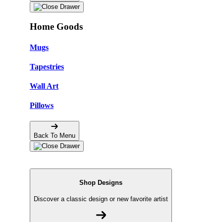
Home Goods
Mugs
Tapestries
Wall Art
Pillows
Back To Menu
Shop Designs
Discover a classic design or new favorite artist