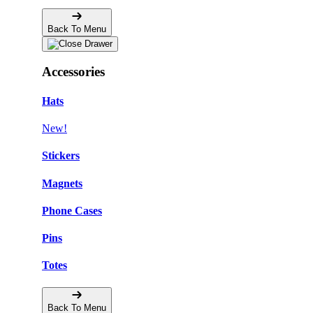
Back To Menu
Accessories
Hats
New!
Stickers
Magnets
Phone Cases
Pins
Totes
Back To Menu