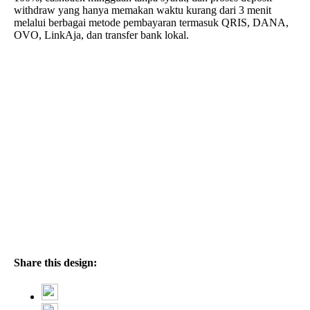
withdraw yang hanya memakan waktu kurang dari 3 menit
melalui berbagai metode pembayaran termasuk QRIS, DANA,
OVO, LinkAja, dan transfer bank lokal.
Share this design: