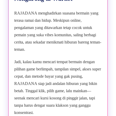
RAJADANA menghadirkan suasana bermain yang
terasa ramai dan hidup. Meskipun online,
pengalaman yang ditawarkan tetap cocok untuk
pemain yang suka vibes komunitas, saling berbagi
cerita, atau sekadar menikmati hiburan bareng teman-
teman.
Jadi, kalau kamu mencari tempat bermain dengan
pilihan game berlimpah, tampilan simpel, akses super
cepat, dan metode bayar yang gak pusing,
RAJADANA siap jadi andalan hiburan yang bikin
betah. Tinggal klik, pilih game, lalu mainkan—
seenak mencari kursi kosong di pinggir jalan, tapi
tanpa harus dengar suara klakson yang ganggu
konsentrasi.