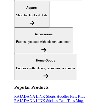
Apparel
Shop for Adults & Kids
Accessories
Express yourself with stickers and more
Home Goods
Decorate with pillows, tapestries, and more
Popular Products
RAJADANA LINK
Shorts
Hoodies
Hats
Kids
RAJADANA LINK
Stickers
Tank Tops
Mugs