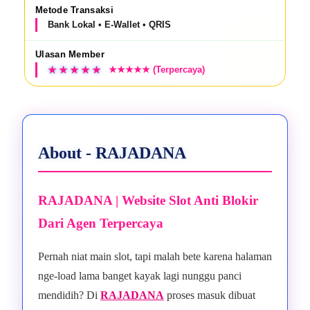
Metode Transaksi
Bank Lokal • E-Wallet • QRIS
Ulasan Member
★★★★★ (Terpercaya)
About - RAJADANA
RAJADANA | Website Slot Anti Blokir
Dari Agen Terpercaya
Pernah niat main slot, tapi malah bete karena halaman
nge-load lama banget kayak lagi nunggu panci
mendidih? Di
RAJADANA
proses masuk dibuat