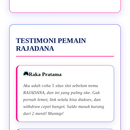
TESTIMONI PEMAIN
RAJADANA
Raka Pratama
Aku udah coba 5 situs slot sebelum nemu
RAJADANA, dan ini yang paling oke. Gak
pernah lemot, link selalu bisa diakses, dan
withdraw cepet banget. Saldo masuk kurang
dari 2 menit! Mantap!