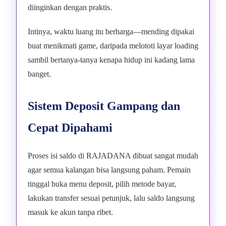
diinginkan dengan praktis.
Intinya, waktu luang itu berharga—mending dipakai
buat menikmati game, daripada melototi layar loading
sambil bertanya-tanya kenapa hidup ini kadang lama
banget.
Sistem Deposit Gampang dan
Cepat Dipahami
Proses isi saldo di RAJADANA dibuat sangat mudah
agar semua kalangan bisa langsung paham. Pemain
tinggal buka menu deposit, pilih metode bayar,
lakukan transfer sesuai petunjuk, lalu saldo langsung
masuk ke akun tanpa ribet.