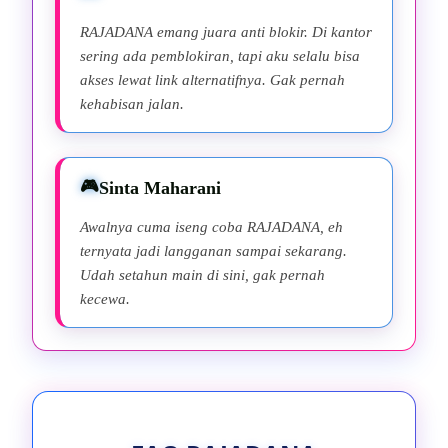
RAJADANA emang juara anti blokir. Di kantor
sering ada pemblokiran, tapi aku selalu bisa
akses lewat link alternatifnya. Gak pernah
kehabisan jalan.
Sinta Maharani
Awalnya cuma iseng coba RAJADANA, eh
ternyata jadi langganan sampai sekarang.
Udah setahun main di sini, gak pernah
kecewa.