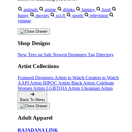
animals
anime
drinks
fantasy
food
funny
movies
sci-fi
sports
television
vintage
Shop Designs
New Tees on Sale
Newest Designers
Tag Directory
Artist Collections
Featured Designers
Artists to Watch
Creators to Watch
AAPI Artists
BIPOC Artists
Black Artists
Celebrate
Women Artists
LGBTQIA Artists
Ukrainian Artists
Back To Menu
Adult Apparel
RAJADANA LINK