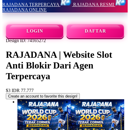
RAJADANA TERPERCAYA
RAJADANA RESMI
RAJADANA ONLINE
LOGIN
DAFTAR
Design ID: 74165272
RAJADANA | Website Slot
Anti Blokir Dari Agen
Terpercaya
$3
IDR 77.777
Create an account to favorite this design!