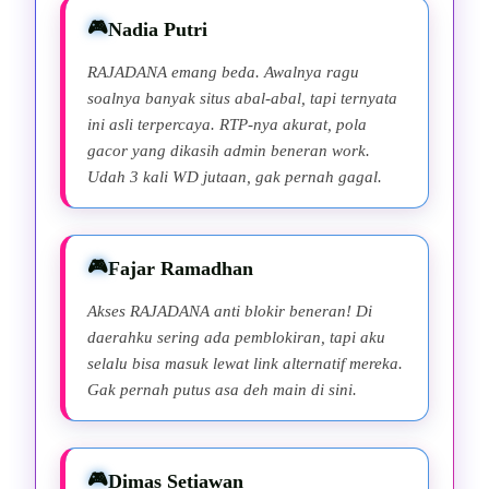
Nadia Putri
RAJADANA emang beda. Awalnya ragu
soalnya banyak situs abal-abal, tapi ternyata
ini asli terpercaya. RTP-nya akurat, pola
gacor yang dikasih admin beneran work.
Udah 3 kali WD jutaan, gak pernah gagal.
Fajar Ramadhan
Akses RAJADANA anti blokir beneran! Di
daerahku sering ada pemblokiran, tapi aku
selalu bisa masuk lewat link alternatif mereka.
Gak pernah putus asa deh main di sini.
Dimas Setiawan