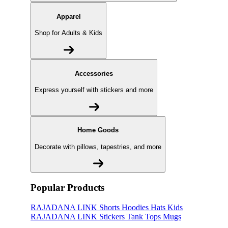
Apparel
Shop for Adults & Kids
Accessories
Express yourself with stickers and more
Home Goods
Decorate with pillows, tapestries, and more
Popular Products
RAJADANA LINK
Shorts
Hoodies
Hats
Kids
RAJADANA LINK
Stickers
Tank Tops
Mugs