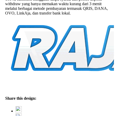
withdraw yang hanya memakan waktu kurang dari 3 menit
melalui berbagai metode pembayaran termasuk QRIS, DANA,
OVO, LinkAja, dan transfer bank lokal.
Share this design: