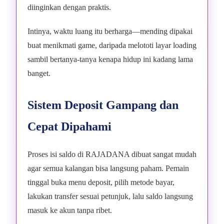
diinginkan dengan praktis.
Intinya, waktu luang itu berharga—mending dipakai
buat menikmati game, daripada melototi layar loading
sambil bertanya-tanya kenapa hidup ini kadang lama
banget.
Sistem Deposit Gampang dan
Cepat Dipahami
Proses isi saldo di RAJADANA dibuat sangat mudah
agar semua kalangan bisa langsung paham. Pemain
tinggal buka menu deposit, pilih metode bayar,
lakukan transfer sesuai petunjuk, lalu saldo langsung
masuk ke akun tanpa ribet.