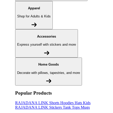
Apparel
Shop for Adults & Kids
Accessories
Express yourself with stickers and more
Home Goods
Decorate with pillows, tapestries, and more
Popular Products
RAJADANA LINK
Shorts
Hoodies
Hats
Kids
RAJADANA LINK
Stickers
Tank Tops
Mugs