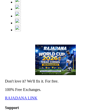
Don't love it? We'll fix it. For free.
100% Free Exchanges.
RAJADANA LINK
Support