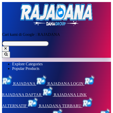
Cari kami di Google : RAJADANA
Explore Categories
Popular Products
RAJADANA
RAJADANA LOGIN
RAJADANA DAFTAR
RAJADANA LINK
ALTERNATIF
RAJADANA TERBARU