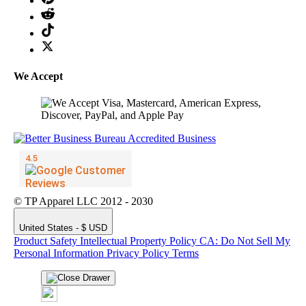
We Accept
© TP Apparel LLC 2012 - 2030
United States - $ USD
Product Safety
Intellectual Property Policy
CA: Do Not Sell My
Personal Information
Privacy Policy
Terms