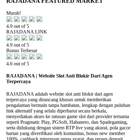
RAJADANA FEATURED MARKET
Murah!
4.9 out of 5
RAJADANA LINK
4.9 out of 5
Bonus Terbesar
4.6 out of 5
RAJADANA | Website Slot Anti Blokir Dari Agen
Terpercaya
RAJADANA adalah website slot anti blokir dari agen
terpercaya yang dirancang khusus untuk memberikan
pengalaman bermain tanpa hambatan, lengkap dengan puluhan
link alternatif yang selalu diperbarui secara berkala,
menyediakan akses ke ratusan game slot dari provider ternama
seperti Pragmatic Play, PGSoft, Habanero, dan Spadegaming,
serta didukung dengan sistem RTP live yang akurat, pola gacor
harian yang diverifikasi oleh komunitas, bonus new member
100%, cashback mingguan tanpa syarat, dan proses deposit