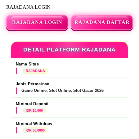
RAJADANA LOGIN
RAJADANA LOGIN
RAJADANA DAFTAR
DETAIL PLATFORM RAJADANA
Nama Situs
RAJADANA
Jenis Permainan
Game Online, Slot Online, Slot Gacor 2026
Minimal Deposit
IDR 10.000
Minimal Withdraw
IDR 50.0000