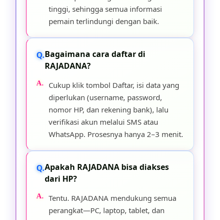
tinggi, sehingga semua informasi
pemain terlindungi dengan baik.
Bagaimana cara daftar di
RAJADANA?
Cukup klik tombol Daftar, isi data yang
diperlukan (username, password,
nomor HP, dan rekening bank), lalu
verifikasi akun melalui SMS atau
WhatsApp. Prosesnya hanya 2–3 menit.
Apakah RAJADANA bisa diakses
dari HP?
Tentu. RAJADANA mendukung semua
perangkat—PC, laptop, tablet, dan