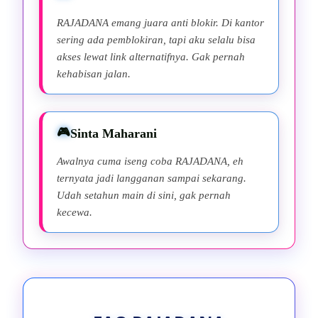
RAJADANA emang juara anti blokir. Di kantor
sering ada pemblokiran, tapi aku selalu bisa
akses lewat link alternatifnya. Gak pernah
kehabisan jalan.
Sinta Maharani
Awalnya cuma iseng coba RAJADANA, eh
ternyata jadi langganan sampai sekarang.
Udah setahun main di sini, gak pernah
kecewa.