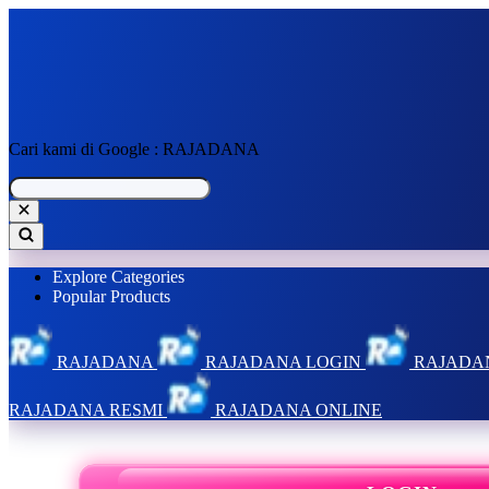
Cari kami di Google : RAJADANA
Explore Categories
Popular Products
RAJADANA
RAJADANA LOGIN
RAJADA
RAJADANA RESMI
RAJADANA ONLINE