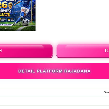
N
R
DETAIL PLATFORM RAJADANA
Game