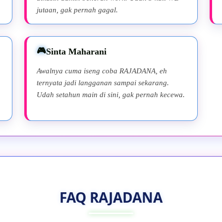
jutaan, gak pernah gagal.
Sinta Maharani
Awalnya cuma iseng coba RAJADANA, eh
ternyata jadi langganan sampai sekarang.
Udah setahun main di sini, gak pernah kecewa.
FAQ RAJADANA