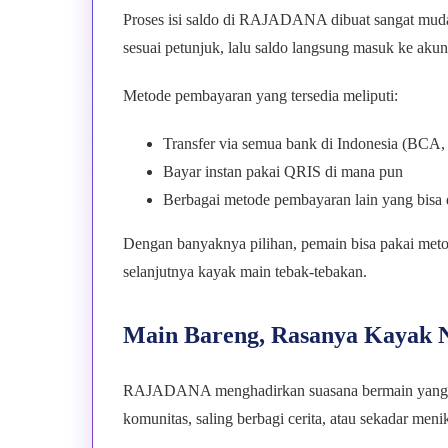
Proses isi saldo di RAJADANA dibuat sangat mudah
sesuai petunjuk, lalu saldo langsung masuk ke akun 
Metode pembayaran yang tersedia meliputi:
Transfer via semua bank di Indonesia (BCA
Bayar instan pakai QRIS di mana pun
Berbagai metode pembayaran lain yang bisa d
Dengan banyaknya pilihan, pemain bisa pakai metod
selanjutnya kayak main tebak-tebakan.
Main Bareng, Rasanya Kayak 
RAJADANA menghadirkan suasana bermain yang ter
komunitas, saling berbagi cerita, atau sekadar men