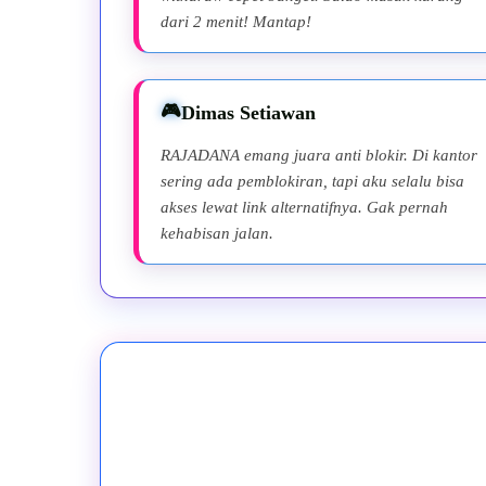
dari 2 menit! Mantap!
Dimas Setiawan
RAJADANA emang juara anti blokir. Di kantor
sering ada pemblokiran, tapi aku selalu bisa
akses lewat link alternatifnya. Gak pernah
kehabisan jalan.