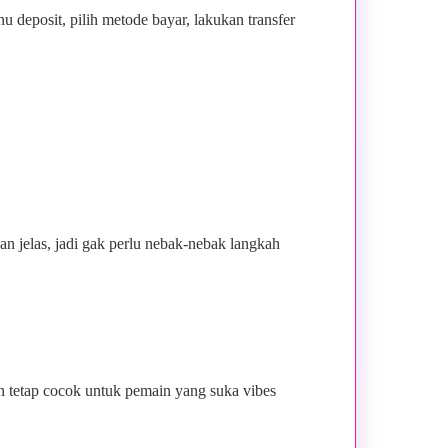
deposit, pilih metode bayar, lakukan transfer
n jelas, jadi gak perlu nebak-nebak langkah
tetap cocok untuk pemain yang suka vibes