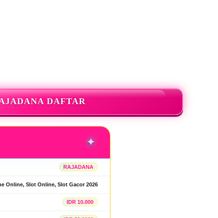
AJADANA DAFTAR
RAJADANA
 Online, Slot Online, Slot Gacor 2026
IDR 10.000