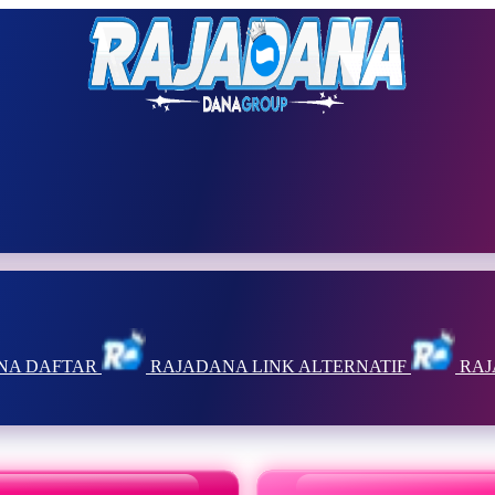
NA DAFTAR
RAJADANA LINK ALTERNATIF
RAJ