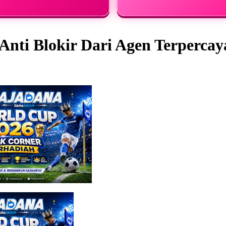
nti Blokir Dari Agen Terpercay