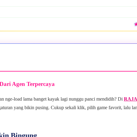
Dari Agen Terpercaya
aman nge-load lama banget kayak lagi nunggu panci mendidih? Di
RAJ
turan yang bikin pusing. Cukup sekali klik, pilih game favorit, lalu la
kin Bingung