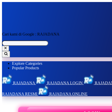
Cari kami di Google : RAJADANA
Explore Categories
Popular Products
RAJADANA
RAJADANA LOGIN
RAJADA
RAJADANA RESMI
RAJADANA ONLINE