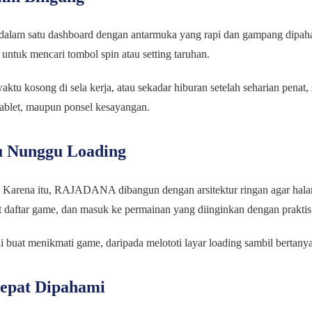
am satu dashboard dengan antarmuka yang rapi dan gampang dipaham
 untuk mencari tombol spin atau setting taruhan.
ktu kosong di sela kerja, atau sekadar hiburan setelah seharian penat, 
 tablet, maupun ponsel kesayangan.
u Nunggu Loading
 Karena itu, RAJADANA dibangun dengan arsitektur ringan agar hala
 daftar game, dan masuk ke permainan yang diinginkan dengan praktis
 buat menikmati game, daripada melototi layar loading sambil bertany
Cepat Dipahami