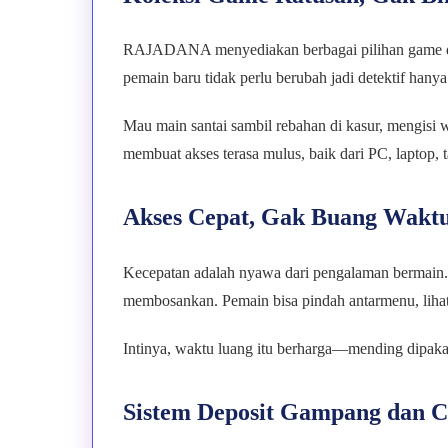
RAJADANA menyediakan berbagai pilihan game dal
pemain baru tidak perlu berubah jadi detektif hanya
Mau main santai sambil rebahan di kasur, mengisi wa
membuat akses terasa mulus, baik dari PC, laptop,
Akses Cepat, Gak Buang Wakt
Kecepatan adalah nyawa dari pengalaman bermain.
membosankan. Pemain bisa pindah antarmenu, lihat
Intinya, waktu luang itu berharga—mending dipakai
Sistem Deposit Gampang dan 