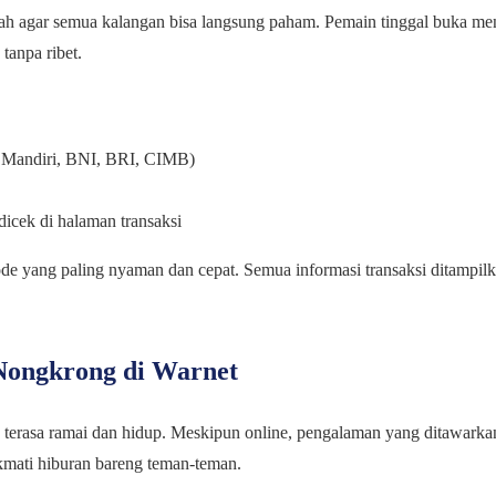
 agar semua kalangan bisa langsung paham. Pemain tinggal buka menu 
tanpa ribet.
, Mandiri, BNI, BRI, CIMB)
icek di halaman transaksi
e yang paling nyaman dan cepat. Semua informasi transaksi ditampilka
Nongkrong di Warnet
asa ramai dan hidup. Meskipun online, pengalaman yang ditawarkan 
ikmati hiburan bareng teman-teman.