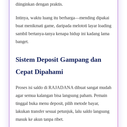
diinginkan dengan praktis.
Intinya, waktu luang itu berharga—mending dipakai
buat menikmati game, daripada melototi layar loading
sambil bertanya-tanya kenapa hidup ini kadang lama
banget.
Sistem Deposit Gampang dan
Cepat Dipahami
Proses isi saldo di RAJADANA dibuat sangat mudah
agar semua kalangan bisa langsung paham. Pemain
tinggal buka menu deposit, pilih metode bayar,
lakukan transfer sesuai petunjuk, lalu saldo langsung
masuk ke akun tanpa ribet.