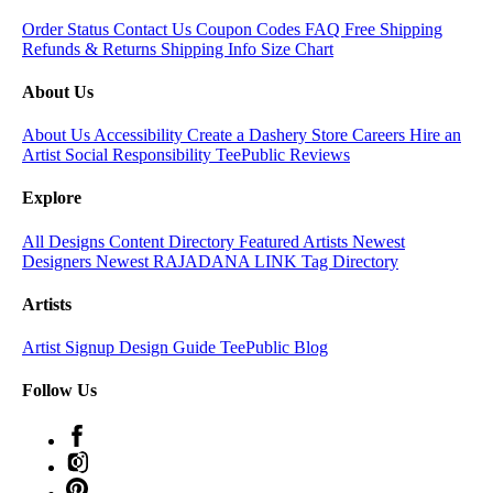
Order Status
Contact Us
Coupon Codes
FAQ
Free Shipping
Refunds & Returns
Shipping Info
Size Chart
About Us
About Us
Accessibility
Create a Dashery Store
Careers
Hire an
Artist
Social Responsibility
TeePublic Reviews
Explore
All Designs
Content Directory
Featured Artists
Newest
Designers
Newest RAJADANA LINK
Tag Directory
Artists
Artist Signup
Design Guide
TeePublic Blog
Follow Us