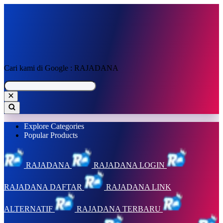
Cari kami di Google : RAJADANA
Explore Categories
Popular Products
RAJADANA
RAJADANA LOGIN
RAJADANA DAFTAR
RAJADANA LINK
ALTERNATIF
RAJADANA TERBARU