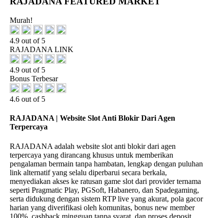
RAJADANA FEATURED MARKET
Murah!
4.9 out of 5
RAJADANA LINK
4.9 out of 5
Bonus Terbesar
4.6 out of 5
RAJADANA | Website Slot Anti Blokir Dari Agen
Terpercaya
RAJADANA adalah website slot anti blokir dari agen
terpercaya yang dirancang khusus untuk memberikan
pengalaman bermain tanpa hambatan, lengkap dengan puluhan
link alternatif yang selalu diperbarui secara berkala,
menyediakan akses ke ratusan game slot dari provider ternama
seperti Pragmatic Play, PGSoft, Habanero, dan Spadegaming,
serta didukung dengan sistem RTP live yang akurat, pola gacor
harian yang diverifikasi oleh komunitas, bonus new member
100%, cashback mingguan tanpa syarat, dan proses deposit