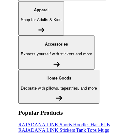
Apparel
Shop for Adults & Kids
Accessories
Express yourself with stickers and more
Home Goods
Decorate with pillows, tapestries, and more
Popular Products
RAJADANA LINK
Shorts
Hoodies
Hats
Kids
RAJADANA LINK
Stickers
Tank Tops
Mugs