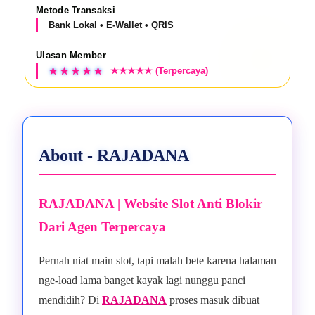
Metode Transaksi
Bank Lokal • E-Wallet • QRIS
Ulasan Member
★★★★★ (Terpercaya)
About - RAJADANA
RAJADANA | Website Slot Anti Blokir
Dari Agen Terpercaya
Pernah niat main slot, tapi malah bete karena halaman
nge-load lama banget kayak lagi nunggu panci
mendidih? Di
RAJADANA
proses masuk dibuat