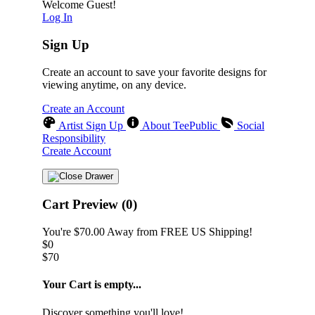
Welcome Guest!
Log In
Sign Up
Create an account to save your favorite designs for
viewing anytime, on any device.
Create an Account
Artist Sign Up
About TeePublic
Social
Responsibility
Create Account
Cart Preview (0)
You're
$70.00
Away from
FREE US Shipping!
$0
$70
Your Cart is empty...
Discover something you'll love!