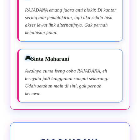
RAJADANA emang juara anti blokir. Di kantor
sering ada pemblokiran, tapi aku selalu bisa
akses lewat link alternatifnya. Gak pernah
kehabisan jalan.
Sinta Maharani
Awalnya cuma iseng coba RAJADANA, eh
ternyata jadi langganan sampai sekarang.
Udah setahun main di sini, gak pernah
kecewa.