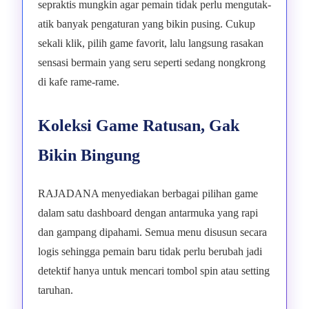
sepraktis mungkin agar pemain tidak perlu mengutak-
atik banyak pengaturan yang bikin pusing. Cukup
sekali klik, pilih game favorit, lalu langsung rasakan
sensasi bermain yang seru seperti sedang nongkrong
di kafe rame-rame.
Koleksi Game Ratusan, Gak
Bikin Bingung
RAJADANA menyediakan berbagai pilihan game
dalam satu dashboard dengan antarmuka yang rapi
dan gampang dipahami. Semua menu disusun secara
logis sehingga pemain baru tidak perlu berubah jadi
detektif hanya untuk mencari tombol spin atau setting
taruhan.