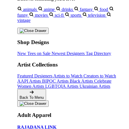
animals
anime
drinks
fantasy
food
funny
movies
sci-fi
sports
television
vintage
Shop Designs
New Tees on Sale
Newest Designers
Tag Directory
Artist Collections
Featured Designers
Artists to Watch
Creators to Watch
AAPI Artists
BIPOC Artists
Black Artists
Celebrate
Women Artists
LGBTQIA Artists
Ukrainian Artists
Back To Menu
Adult Apparel
RAJADANA LINK