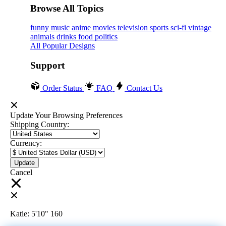
Browse All Topics
funny
music
anime
movies
television
sports
sci-fi
vintage
animals
drinks
food
politics
All Popular Designs
Support
Order Status
FAQ
Contact Us
Update Your Browsing Preferences
Shipping Country:
Currency:
Cancel
Katie:
5'10"
160