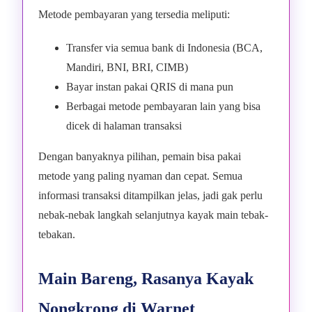
Metode pembayaran yang tersedia meliputi:
Transfer via semua bank di Indonesia (BCA,
Mandiri, BNI, BRI, CIMB)
Bayar instan pakai QRIS di mana pun
Berbagai metode pembayaran lain yang bisa
dicek di halaman transaksi
Dengan banyaknya pilihan, pemain bisa pakai
metode yang paling nyaman dan cepat. Semua
informasi transaksi ditampilkan jelas, jadi gak perlu
nebak-nebak langkah selanjutnya kayak main tebak-
tebakan.
Main Bareng, Rasanya Kayak
Nongkrong di Warnet