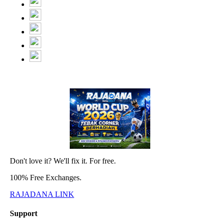
Don't love it? We'll fix it. For free.
100% Free Exchanges.
RAJADANA LINK
Support