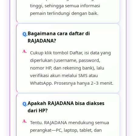
tinggi, sehingga semua informasi
pemain terlindungi dengan baik.
Bagaimana cara daftar di
RAJADANA?
Cukup klik tombol Daftar, isi data yang
diperlukan (username, password,
nomor HP, dan rekening bank), lalu
verifikasi akun melalui SMS atau
WhatsApp. Prosesnya hanya 2–3 menit.
Apakah RAJADANA bisa diakses
dari HP?
Tentu. RAJADANA mendukung semua
perangkat—PC, laptop, tablet, dan