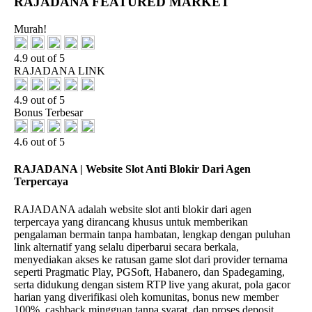
RAJADANA FEATURED MARKET
Murah!
4.9 out of 5
RAJADANA LINK
4.9 out of 5
Bonus Terbesar
4.6 out of 5
RAJADANA | Website Slot Anti Blokir Dari Agen
Terpercaya
RAJADANA adalah website slot anti blokir dari agen
terpercaya yang dirancang khusus untuk memberikan
pengalaman bermain tanpa hambatan, lengkap dengan puluhan
link alternatif yang selalu diperbarui secara berkala,
menyediakan akses ke ratusan game slot dari provider ternama
seperti Pragmatic Play, PGSoft, Habanero, dan Spadegaming,
serta didukung dengan sistem RTP live yang akurat, pola gacor
harian yang diverifikasi oleh komunitas, bonus new member
100%, cashback mingguan tanpa syarat, dan proses deposit