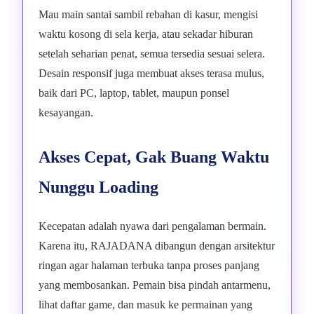
Mau main santai sambil rebahan di kasur, mengisi
waktu kosong di sela kerja, atau sekadar hiburan
setelah seharian penat, semua tersedia sesuai selera.
Desain responsif juga membuat akses terasa mulus,
baik dari PC, laptop, tablet, maupun ponsel
kesayangan.
Akses Cepat, Gak Buang Waktu
Nunggu Loading
Kecepatan adalah nyawa dari pengalaman bermain.
Karena itu, RAJADANA dibangun dengan arsitektur
ringan agar halaman terbuka tanpa proses panjang
yang membosankan. Pemain bisa pindah antarmenu,
lihat daftar game, dan masuk ke permainan yang