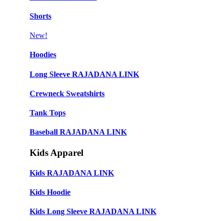
Shorts
New!
Hoodies
Long Sleeve RAJADANA LINK
Crewneck Sweatshirts
Tank Tops
Baseball RAJADANA LINK
Kids Apparel
Kids RAJADANA LINK
Kids Hoodie
Kids Long Sleeve RAJADANA LINK