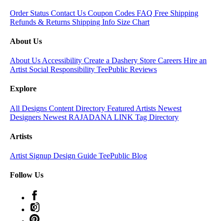
Order Status
Contact Us
Coupon Codes
FAQ
Free Shipping
Refunds & Returns
Shipping Info
Size Chart
About Us
About Us
Accessibility
Create a Dashery Store
Careers
Hire an
Artist
Social Responsibility
TeePublic Reviews
Explore
All Designs
Content Directory
Featured Artists
Newest
Designers
Newest RAJADANA LINK
Tag Directory
Artists
Artist Signup
Design Guide
TeePublic Blog
Follow Us