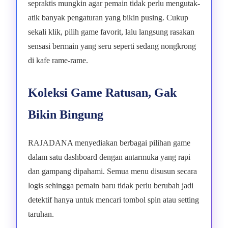
sepraktis mungkin agar pemain tidak perlu mengutak-
atik banyak pengaturan yang bikin pusing. Cukup
sekali klik, pilih game favorit, lalu langsung rasakan
sensasi bermain yang seru seperti sedang nongkrong
di kafe rame-rame.
Koleksi Game Ratusan, Gak
Bikin Bingung
RAJADANA menyediakan berbagai pilihan game
dalam satu dashboard dengan antarmuka yang rapi
dan gampang dipahami. Semua menu disusun secara
logis sehingga pemain baru tidak perlu berubah jadi
detektif hanya untuk mencari tombol spin atau setting
taruhan.