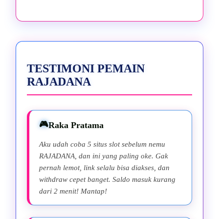
TESTIMONI PEMAIN
RAJADANA
Raka Pratama
Aku udah coba 5 situs slot sebelum nemu
RAJADANA, dan ini yang paling oke. Gak
pernah lemot, link selalu bisa diakses, dan
withdraw cepet banget. Saldo masuk kurang
dari 2 menit! Mantap!