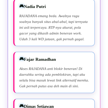
Nadia Putri
RAJADANA emang beda. Awalnya ragu
soalnya banyak situs abal-abal, tapi ternyata
ini asli terpercaya. RTP-nya akurat, pola
gacor yang dikasih admin beneran work.
Udah 3 kali WD jutaan, gak pernah gagal.
Fajar Ramadhan
Akses RAJADANA anti blokir beneran! Di
daerahku sering ada pemblokiran, tapi aku
selalu bisa masuk lewat link alternatif mereka.
Gak pernah putus asa deh main di sini.
Dimas Setiawan