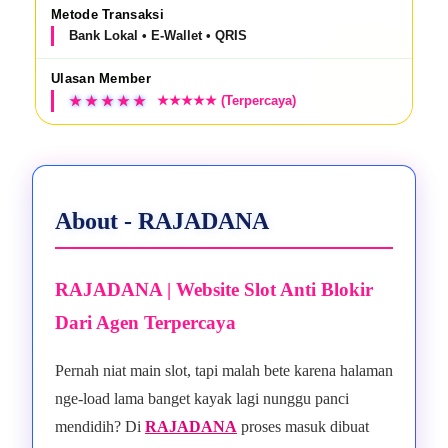
Metode Transaksi
Bank Lokal • E-Wallet • QRIS
Ulasan Member
★★★★★ (Terpercaya)
About - RAJADANA
RAJADANA | Website Slot Anti Blokir
Dari Agen Terpercaya
Pernah niat main slot, tapi malah bete karena halaman
nge-load lama banget kayak lagi nunggu panci
mendidih? Di
RAJADANA
proses masuk dibuat