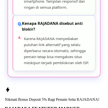
smartphone. Tampilan responsif dan
ringan di semua platform.
Kenapa RAJADANA disebut anti
blokir?
Karena RAJADANA menyediakan
puluhan link alternatif yang selalu
diperbarui secara otomatis, sehingga
pemain tetap bisa mengakses situs
meskipun terjadi pemblokiran oleh ISP.
Nikmati
Bonus Deposit 5%
Bagi Pemain Setia
RAJADANA!