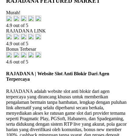
RAJADANA FEATURED MARKET
Murah!
4.9 out of 5
RAJADANA LINK
4.9 out of 5
Bonus Terbesar
4.6 out of 5
RAJADANA | Website Slot Anti Blokir Dari Agen
Terpercaya
RAJADANA adalah website slot anti blokir dari agen
terpercaya yang dirancang khusus untuk memberikan
pengalaman bermain tanpa hambatan, lengkap dengan puluhan
link alternatif yang selalu diperbarui secara berkala,
menyediakan akses ke ratusan game slot dari provider ternama
seperti Pragmatic Play, PGSoft, Habanero, dan Spadegaming,
serta didukung dengan sistem RTP live yang akurat, pola gacor
harian yang diverifikasi oleh komunitas, bonus new member
100%, cashback mingguan tanpa syarat, dan proses deposit