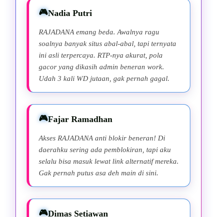
Nadia Putri
RAJADANA emang beda. Awalnya ragu
soalnya banyak situs abal-abal, tapi ternyata
ini asli terpercaya. RTP-nya akurat, pola
gacor yang dikasih admin beneran work.
Udah 3 kali WD jutaan, gak pernah gagal.
Fajar Ramadhan
Akses RAJADANA anti blokir beneran! Di
daerahku sering ada pemblokiran, tapi aku
selalu bisa masuk lewat link alternatif mereka.
Gak pernah putus asa deh main di sini.
Dimas Setiawan