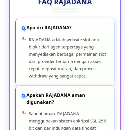
FAQ RAJADANA
Apa itu RAJADANA?
RAJADANA adalah website slot anti
blokir dari agen terpercaya yang
menyediakan berbagai permainan slot
dari provider ternama dengan akses
cepat, deposit murah, dan proses
withdraw yang sangat cepat.
Apakah RAJADANA aman
digunakan?
Sangat aman. RAJADANA
menggunakan sistem enkripsi SSL 256-
bit dan perlindungan data tingkat