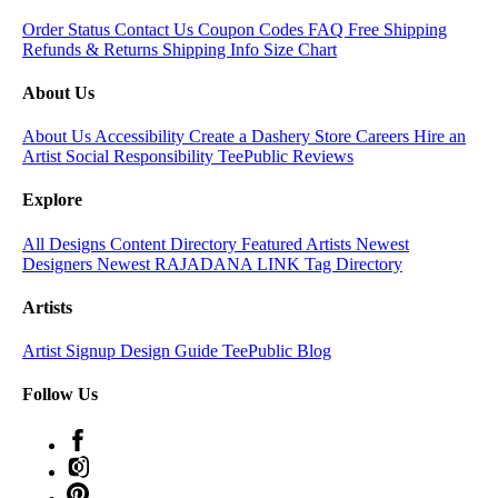
Order Status
Contact Us
Coupon Codes
FAQ
Free Shipping
Refunds & Returns
Shipping Info
Size Chart
About Us
About Us
Accessibility
Create a Dashery Store
Careers
Hire an
Artist
Social Responsibility
TeePublic Reviews
Explore
All Designs
Content Directory
Featured Artists
Newest
Designers
Newest RAJADANA LINK
Tag Directory
Artists
Artist Signup
Design Guide
TeePublic Blog
Follow Us