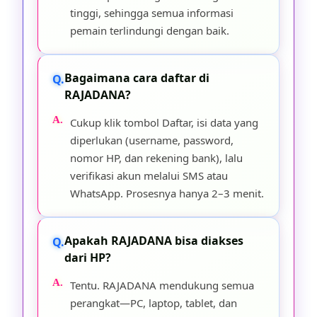
tinggi, sehingga semua informasi
pemain terlindungi dengan baik.
Bagaimana cara daftar di
RAJADANA?
Cukup klik tombol Daftar, isi data yang
diperlukan (username, password,
nomor HP, dan rekening bank), lalu
verifikasi akun melalui SMS atau
WhatsApp. Prosesnya hanya 2–3 menit.
Apakah RAJADANA bisa diakses
dari HP?
Tentu. RAJADANA mendukung semua
perangkat—PC, laptop, tablet, dan