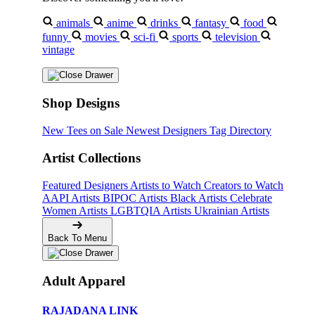
animals
anime
drinks
fantasy
food
funny
movies
sci-fi
sports
television
vintage
Shop Designs
New Tees on Sale
Newest Designers
Tag Directory
Artist Collections
Featured Designers
Artists to Watch
Creators to Watch
AAPI Artists
BIPOC Artists
Black Artists
Celebrate
Women Artists
LGBTQIA Artists
Ukrainian Artists
Back To Menu
Adult Apparel
RAJADANA LINK