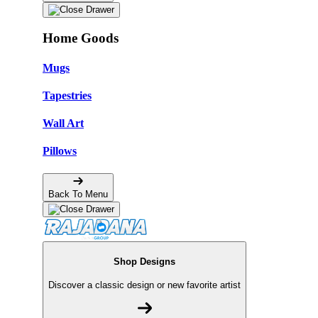
Home Goods
Mugs
Tapestries
Wall Art
Pillows
Back To Menu
Shop Designs
Discover a classic design or new favorite artist