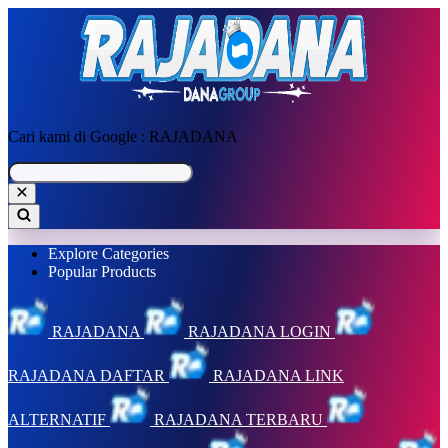
Cari kami di Google : RAJADANA
Explore Categories
Popular Products
RAJADANA
RAJADANA LOGIN
RAJADANA DAFTAR
RAJADANA LINK
ALTERNATIF
RAJADANA TERBARU