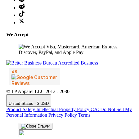
We Accept
© TP Apparel LLC 2012 - 2030
United States - $ USD
Product Safety
Intellectual Property Policy
CA: Do Not Sell My
Personal Information
Privacy Policy
Terms