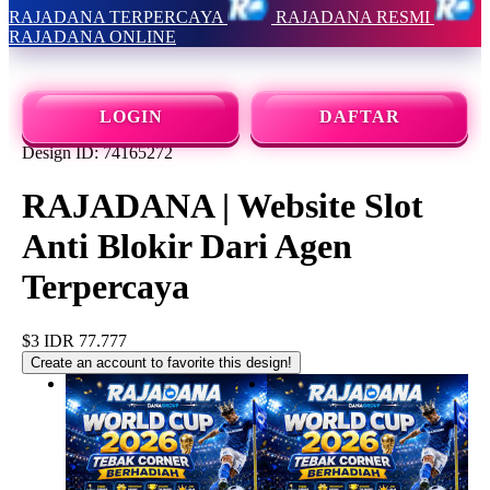
RAJADANA TERPERCAYA
RAJADANA RESMI
RAJADANA ONLINE
LOGIN
DAFTAR
Design ID: 74165272
RAJADANA | Website Slot
Anti Blokir Dari Agen
Terpercaya
$3
IDR 77.777
Create an account to favorite this design!