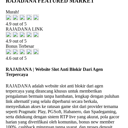
RAJADANA FEATURED MARKET
Murah!
4.9 out of 5
RAJADANA LINK
4.9 out of 5
Bonus Terbesar
4.6 out of 5
RAJADANA | Website Slot Anti Blokir Dari Agen
Terpercaya
RAJADANA adalah website slot anti blokir dari agen
terpercaya yang dirancang khusus untuk memberikan
pengalaman bermain tanpa hambatan, lengkap dengan puluhan
link alternatif yang selalu diperbarui secara berkala,
menyediakan akses ke ratusan game slot dari provider ternama
seperti Pragmatic Play, PGSoft, Habanero, dan Spadegaming,
serta didukung dengan sistem RTP live yang akurat, pola gacor
harian yang diverifikasi oleh komunitas, bonus new member
100%, cashback mingguan tanpa syarat, dan proses deposit