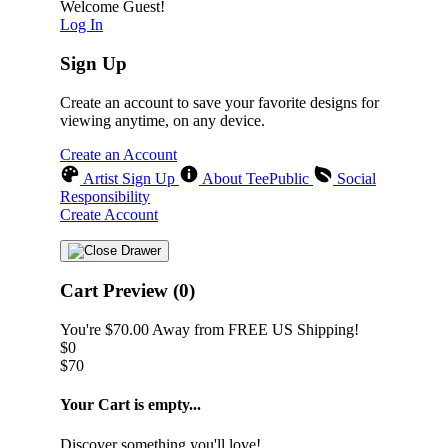
Welcome Guest!
Log In
Sign Up
Create an account to save your favorite designs for
viewing anytime, on any device.
Create an Account
Artist Sign Up
About TeePublic
Social
Responsibility
Create Account
Cart Preview (0)
You're
$70.00
Away from
FREE US Shipping!
$0
$70
Your Cart is empty...
Discover something you'll love!