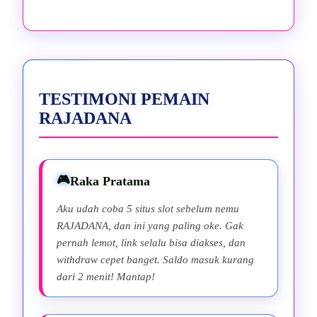
TESTIMONI PEMAIN
RAJADANA
Raka Pratama
Aku udah coba 5 situs slot sebelum nemu
RAJADANA, dan ini yang paling oke. Gak
pernah lemot, link selalu bisa diakses, dan
withdraw cepet banget. Saldo masuk kurang
dari 2 menit! Mantap!