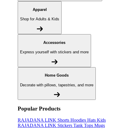
Apparel
Shop for Adults & Kids
Accessories
Express yourself with stickers and more
Home Goods
Decorate with pillows, tapestries, and more
Popular Products
RAJADANA LINK
Shorts
Hoodies
Hats
Kids
RAJADANA LINK
Stickers
Tank Tops
Mugs