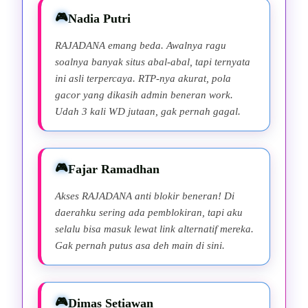
Nadia Putri
RAJADANA emang beda. Awalnya ragu
soalnya banyak situs abal-abal, tapi ternyata
ini asli terpercaya. RTP-nya akurat, pola
gacor yang dikasih admin beneran work.
Udah 3 kali WD jutaan, gak pernah gagal.
Fajar Ramadhan
Akses RAJADANA anti blokir beneran! Di
daerahku sering ada pemblokiran, tapi aku
selalu bisa masuk lewat link alternatif mereka.
Gak pernah putus asa deh main di sini.
Dimas Setiawan