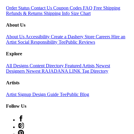
Order Status
Contact Us
Coupon Codes
FAQ
Free Shipping
Refunds & Returns
Shipping Info
Size Chart
About Us
About Us
Accessibility
Create a Dashery Store
Careers
Hire an
Artist
Social Responsibility
TeePublic Reviews
Explore
All Designs
Content Directory
Featured Artists
Newest
Designers
Newest RAJADANA LINK
Tag Directory
Artists
Artist Signup
Design Guide
TeePublic Blog
Follow Us