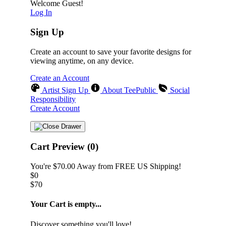
Welcome Guest!
Log In
Sign Up
Create an account to save your favorite designs for
viewing anytime, on any device.
Create an Account
Artist Sign Up
About TeePublic
Social
Responsibility
Create Account
Cart Preview (0)
You're
$70.00
Away from
FREE US Shipping!
$0
$70
Your Cart is empty...
Discover something you'll love!