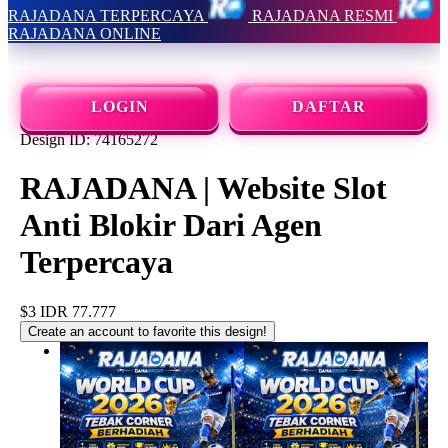
RAJADANA TERPERCAYA
RAJADANA RESMI
RAJADANA ONLINE
LOGIN
DAFTAR
Design ID: 74165272
RAJADANA | Website Slot
Anti Blokir Dari Agen
Terpercaya
$3
IDR 77.777
Create an account to favorite this design!