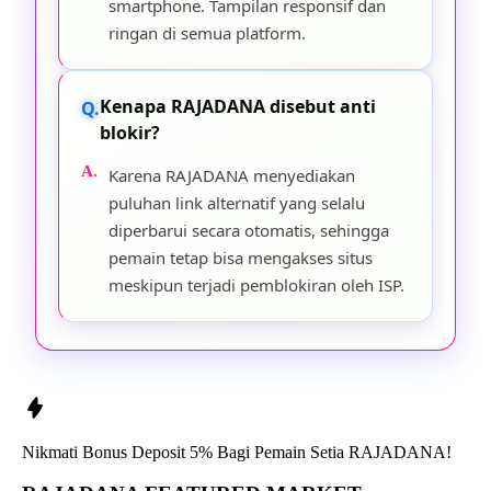
smartphone. Tampilan responsif dan
ringan di semua platform.
Kenapa RAJADANA disebut anti
blokir?
Karena RAJADANA menyediakan
puluhan link alternatif yang selalu
diperbarui secara otomatis, sehingga
pemain tetap bisa mengakses situs
meskipun terjadi pemblokiran oleh ISP.
Nikmati
Bonus Deposit 5%
Bagi Pemain Setia
RAJADANA!