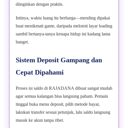
diinginkan dengan praktis.
Intinya, waktu luang itu berharga—mending dipakai
buat menikmati game, daripada melototi layar loading
sambil bertanya-tanya kenapa hidup ini kadang lama
banget.
Sistem Deposit Gampang dan
Cepat Dipahami
Proses isi saldo di RAJADANA dibuat sangat mudah
agar semua kalangan bisa langsung paham. Pemain
tinggal buka menu deposit, pilih metode bayar,
lakukan transfer sesuai petunjuk, lalu saldo langsung
masuk ke akun tanpa ribet.