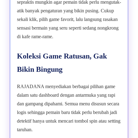
sepraktis mungkin agar pemain tidak perlu mengutak-
atik banyak pengaturan yang bikin pusing. Cukup
sekali klik, pilih game favorit, lalu langsung rasakan
sensasi bermain yang seru seperti sedang nongkrong
di kafe rame-rame.
Koleksi Game Ratusan, Gak
Bikin Bingung
RAJADANA menyediakan berbagai pilihan game
dalam satu dashboard dengan antarmuka yang rapi
dan gampang dipahami. Semua menu disusun secara
logis sehingga pemain baru tidak perlu berubah jadi
detektif hanya untuk mencari tombol spin atau setting
taruhan.