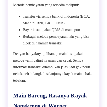
Metode pembayaran yang tersedia meliputi:
Transfer via semua bank di Indonesia (BCA,
Mandiri, BNI, BRI, CIMB)
Bayar instan pakai QRIS di mana pun
Berbagai metode pembayaran lain yang bisa
dicek di halaman transaksi
Dengan banyaknya pilihan, pemain bisa pakai
metode yang paling nyaman dan cepat. Semua
informasi transaksi ditampilkan jelas, jadi gak perlu
nebak-nebak langkah selanjutnya kayak main tebak-
tebakan.
Main Bareng, Rasanya Kayak
Nongkrong di Warnet