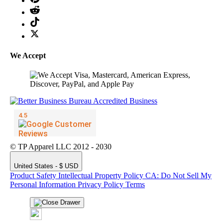
We Accept
© TP Apparel LLC 2012 - 2030
United States - $ USD
Product Safety
Intellectual Property Policy
CA: Do Not Sell My
Personal Information
Privacy Policy
Terms