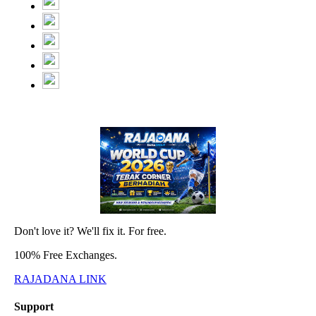
Don't love it? We'll fix it. For free.
100% Free Exchanges.
RAJADANA LINK
Support