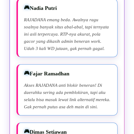
Nadia Putri
RAJADANA emang beda. Awalnya ragu
soalnya banyak situs abal-abal, tapi ternyata
ini asli terpercaya. RTP-nya akurat, pola
gacor yang dikasih admin beneran work.
Udah 3 kali WD jutaan, gak pernah gagal.
Fajar Ramadhan
Akses RAJADANA anti blokir beneran! Di
daerahku sering ada pemblokiran, tapi aku
selalu bisa masuk lewat link alternatif mereka.
Gak pernah putus asa deh main di sini.
Dimas Setiawan