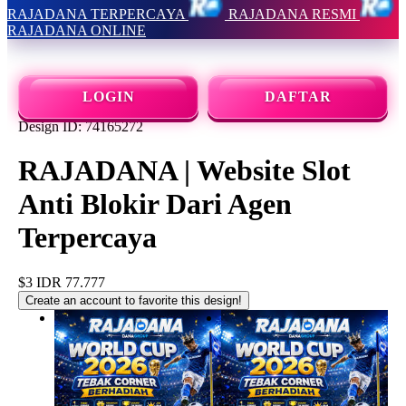
RAJADANA TERPERCAYA
RAJADANA RESMI
RAJADANA ONLINE
LOGIN
DAFTAR
Design ID: 74165272
RAJADANA | Website Slot
Anti Blokir Dari Agen
Terpercaya
$3
IDR 77.777
Create an account to favorite this design!