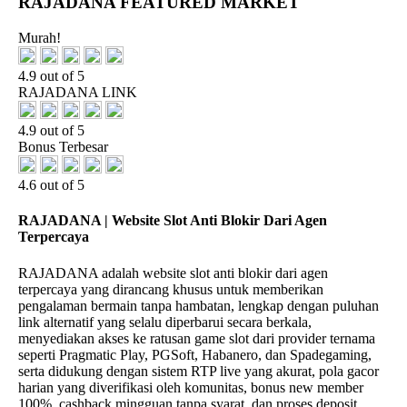
RAJADANA FEATURED MARKET
Murah!
4.9 out of 5
RAJADANA LINK
4.9 out of 5
Bonus Terbesar
4.6 out of 5
RAJADANA | Website Slot Anti Blokir Dari Agen
Terpercaya
RAJADANA adalah website slot anti blokir dari agen
terpercaya yang dirancang khusus untuk memberikan
pengalaman bermain tanpa hambatan, lengkap dengan puluhan
link alternatif yang selalu diperbarui secara berkala,
menyediakan akses ke ratusan game slot dari provider ternama
seperti Pragmatic Play, PGSoft, Habanero, dan Spadegaming,
serta didukung dengan sistem RTP live yang akurat, pola gacor
harian yang diverifikasi oleh komunitas, bonus new member
100%, cashback mingguan tanpa syarat, dan proses deposit