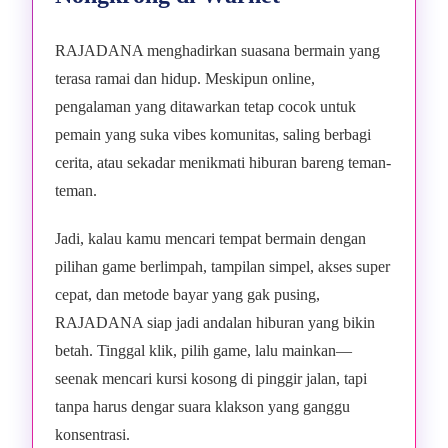
RAJADANA menghadirkan suasana bermain yang
terasa ramai dan hidup. Meskipun online,
pengalaman yang ditawarkan tetap cocok untuk
pemain yang suka vibes komunitas, saling berbagi
cerita, atau sekadar menikmati hiburan bareng teman-
teman.
Jadi, kalau kamu mencari tempat bermain dengan
pilihan game berlimpah, tampilan simpel, akses super
cepat, dan metode bayar yang gak pusing,
RAJADANA siap jadi andalan hiburan yang bikin
betah. Tinggal klik, pilih game, lalu mainkan—
seenak mencari kursi kosong di pinggir jalan, tapi
tanpa harus dengar suara klakson yang ganggu
konsentrasi.