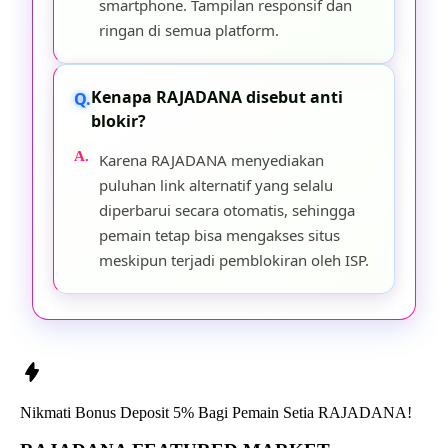
smartphone. Tampilan responsif dan
ringan di semua platform.
Kenapa RAJADANA disebut anti
blokir?
Karena RAJADANA menyediakan
puluhan link alternatif yang selalu
diperbarui secara otomatis, sehingga
pemain tetap bisa mengakses situs
meskipun terjadi pemblokiran oleh ISP.
Nikmati
Bonus Deposit 5%
Bagi Pemain Setia
RAJADANA!